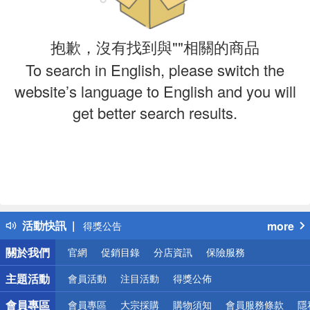
抱歉，沒有找到與""相關的商品
To search in English, please switch the
website’s language to English and you will
get better search results.
偏遠地區配送
詐騙網頁！請小心！
活動快訊
more
得獎公告
熱門話題
關於我們
官網
促銷目錄
分店資訊
保險服務
銀行優惠
偏遠地區配送
主題活動
會員活動
注目活動
得獎公佈
詐騙網頁！請小心！
會員專區
會員專區
大宗採購
購物須知
會員服務條款
隱