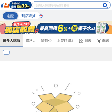
宅配
到店取貨
最多人購買
價格↓
筆劃少
上架時間↓
圖表
篩選