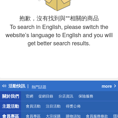
抱歉，沒有找到與""相關的商品
To search in English, please switch the
website’s language to English and you will
get better search results.
偏遠地區配送
詐騙網頁！請小心！
得獎公告
活動快訊
more
熱門話題
銀行優惠
關於我們
官網
促銷目錄
分店資訊
保險服務
偏遠地區配送
詐騙網頁！請小心！
主題活動
會員活動
注目活動
得獎公佈
會員專區
會員專區
大宗採購
購物須知
會員服務條款
隱