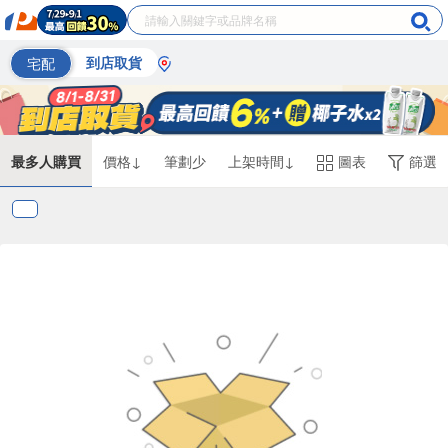
宅配
到店取貨
最多人購買
價格↓
筆劃少
上架時間↓
圖表
篩選