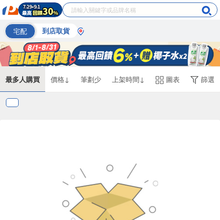
宅配
到店取貨
最多人購買
價格↓
筆劃少
上架時間↓
圖表
篩選