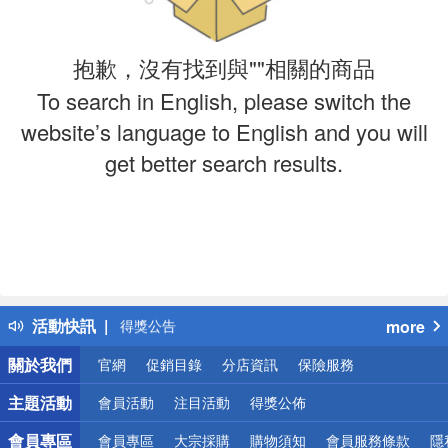
抱歉，沒有找到與""相關的商品
To search in English, please switch the
website’s language to English and you will
get better search results.
偏遠地區配送
詐騙網頁！請小心！
得獎公告
活動快訊
more
熱門話題
銀行優惠
關於我們
官網
促銷目錄
分店資訊
保險服務
偏遠地區配送
詐騙網頁！請小心！
主題活動
會員活動
注目活動
得獎公佈
會員專區
會員專區
大宗採購
購物須知
會員服務條款
隱