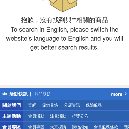
抱歉，沒有找到與""相關的商品
To search in English, please switch the
website’s language to English and you will
get better search results.
偏遠地區配送
詐騙網頁！請小心！
得獎公告
活動快訊
more
熱門話題
銀行優惠
關於我們
官網
促銷目錄
分店資訊
保險服務
偏遠地區配送
詐騙網頁！請小心！
主題活動
會員活動
注目活動
得獎公佈
會員專區
會員專區
大宗採購
購物須知
會員服務條款
隱