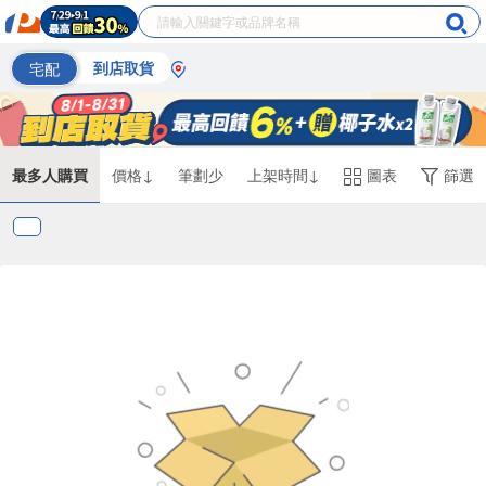
宅配
到店取貨
最多人購買
價格↓
筆劃少
上架時間↓
圖表
篩選