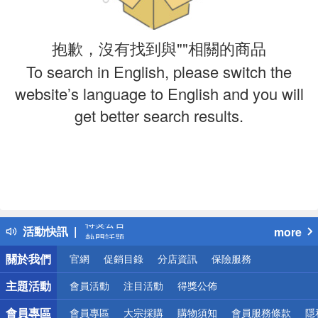
抱歉，沒有找到與""相關的商品
To search in English, please switch the
website’s language to English and you will
get better search results.
偏遠地區配送
詐騙網頁！請小心！
得獎公告
活動快訊
more
熱門話題
銀行優惠
關於我們
官網
促銷目錄
分店資訊
保險服務
偏遠地區配送
詐騙網頁！請小心！
主題活動
會員活動
注目活動
得獎公佈
會員專區
會員專區
大宗採購
購物須知
會員服務條款
隱