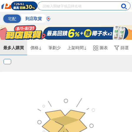
宅配
到店取貨
最多人購買
價格↓
筆劃少
上架時間↓
圖表
篩選