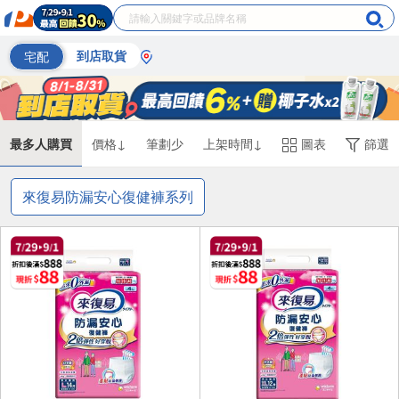
宅配
到店取貨
最多人購買
價格↓
筆劃少
上架時間↓
圖表
篩選
來復易防漏安心復健褲系列