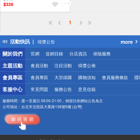
$326
1
偏遠地區配送
詐騙網頁！請小心！
得獎公告
活動快訊
more
熱門話題
銀行優惠
關於我們
官網
促銷目錄
分店資訊
保險服務
偏遠地區配送
詐騙網頁！請小心！
主題活動
會員活動
注目活動
得獎公佈
會員專區
會員專區
大宗採購
購物須知
會員服務條款
隱
客服中心
常見問題
服務公告
意見信箱
服務時間：
週一至週日 09:00-21:00，例假日依網站公告為主
公司地址：
台北市北投區大業路136號5樓 (台灣)