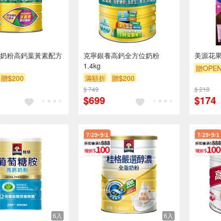
奶粉高鈣葉黃素配方
克寧銀養高鈣全方位奶粉
美源花果
1.4kg
贈OPEN
贈$200
滿額折
贈$200
贈$200
$ 749
$ 218
$699
$174
6入
6入