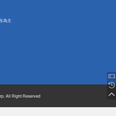
公告為主
rp. All Right Reserved