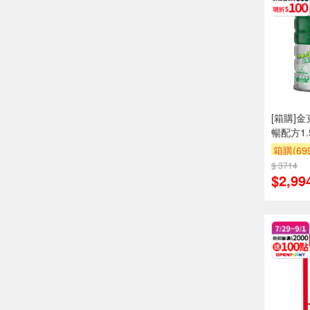
[箱購]
暢配方1.5
箱購(6
$ 3714
滿額折
$2,99