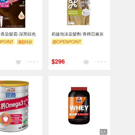
香染髮霜-深黑棕色
莉婕泡沫染髮劑-青檸亞麻灰
POINT
滿額9折
贈OPENPOINT
贈OPENPOINT
滿額9折
贈$200
$296
3入