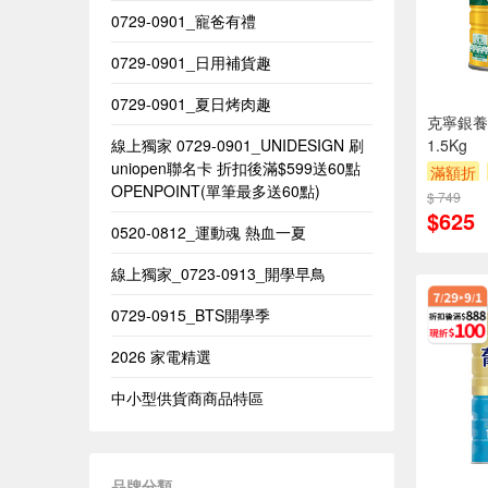
0729-0901_寵爸有禮
0729-0901_日用補貨趣
0729-0901_夏日烤肉趣
克寧銀養
線上獨家 0729-0901_UNIDESIGN​ 刷
1.5Kg
uniopen聯名卡 折扣後滿$599送60點
滿額折
OPENPOINT(單筆最多送60點)​
$ 749
$625
0520-0812_運動魂 熱血一夏
線上獨家_0723-0913_開學早鳥
0729-0915_BTS開學季
2026 家電精選
中小型供貨商商品特區
品牌分類