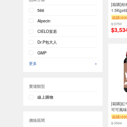
[箱購]
1.5Kgx
566
箱購(6
Alpecin
$ 3750
滿額折
$3,53
CIELO宣若
Dr.P包大人
GMP
更多
+
賣場類型
線上購物
[箱購]
可可風味2
箱購(6
價格區間
$ 3564
贈$200