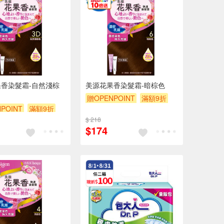
香染髮霜-自然淺棕
美源花果香染髮霜-暗棕色
贈OPENPOINT
滿額9折
POINT
滿額9折
贈$200
$ 218
$174