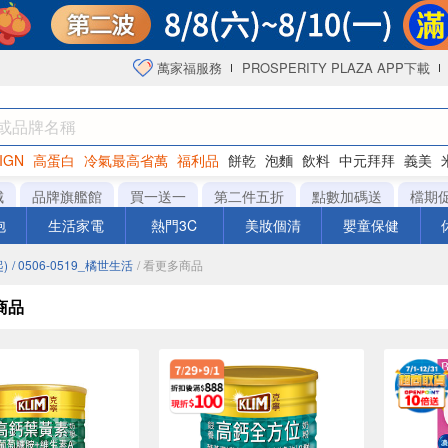
萬家福服務
PROSPERITY PLAZA APP下載
IGN
高蛋白
冷氣最高省萬
福利品
餅乾
泡麵
飲料
中元拜拜
義美
海苔
城
品牌旗艦館
買一送一
第二件五折
點數加碼送
檔期
泡
生活家電
熱門3C
美妝個清
嬰童保健
)
/ 0506-0519_橘世生活
/ 看更多商品
商品