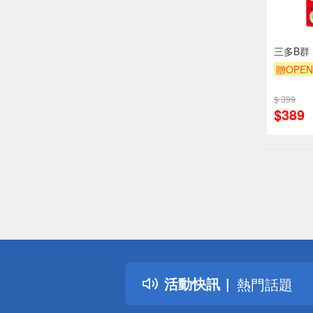
三多B群 
贈OPEN
$ 399
$389
偏遠地區配
詐騙網頁！
得獎公告
活動快訊
熱門話題
銀行優惠