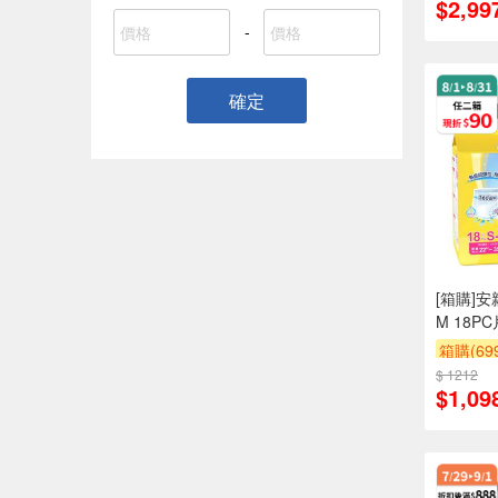
$2,99
-
確定
[箱購]
M 18PC
箱購(6
$ 1212
滿件折
$1,09