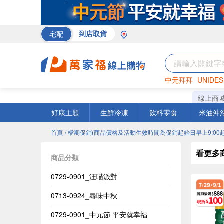
宅配
到店取貨
中元拜拜
UNIDES
巧克力
罐頭
咖啡
線上商
好康主題
生鮮冷凍
飲料零食
米油沖
首頁
/ 檔期促銷(商品價格及活動生效時間為促銷起始日早上9:00起
看更多
商品分類
0729-0901_汪喵派對
0713-0924_尋味中秋
0729-0901_中元節 平安就幸福