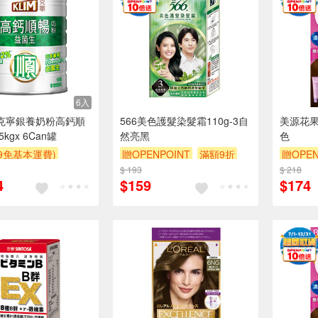
6入
金克寧銀養奶粉高鈣順
566美色護髮染髮霜110g-3自
美源花果
kgx 6Can罐
然亮黑
色
99免基本運費)
贈OPENPOINT
滿額9折
贈OPEN
贈$200
$ 193
贈$200
$ 218
贈$200
4
$159
$174