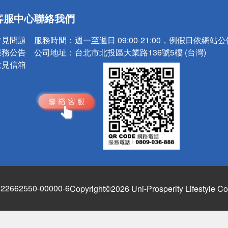
送
客服中心
聯絡我們
請小心！
常見問題
服務時間：
週一至週日 09:00-21:00，例假日依網站
服務公告
公司地址：
台北市北投區大業路136號5樓 (台灣)
意見信箱
662550-00000-6
Copyright©2026 Uni-Prosperity Lifestyle Co