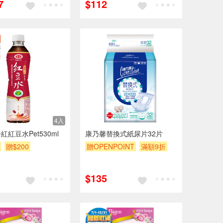
7
$112
4入
紅豆水Pet530ml
康乃馨替換式紙尿片32片
贈$200
贈OPENPOINT
滿額9折
券
贈$200
$135