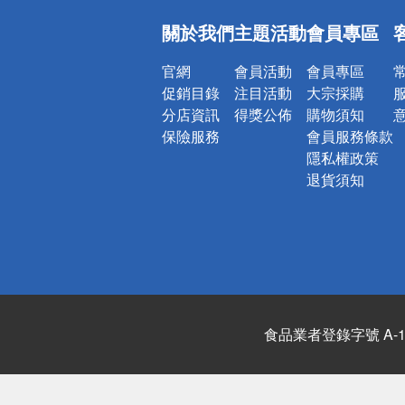
偏遠地區配
關於我們
主題活動
會員專區
詐騙網頁！
官網
會員活動
會員專區
促銷目錄
注目活動
大宗採購
分店資訊
得獎公佈
購物須知
保險服務
會員服務條款
隱私權政策
退貨須知
食品業者登錄字號 A-122