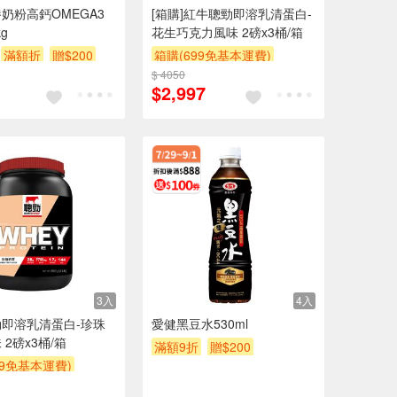
奶粉高鈣OMEGA3
[箱購]紅牛聰勁即溶乳清蛋白-
g
花生巧克力風味 2磅x3桶/箱
滿額折
贈$200
箱購(699免基本運費)
$ 4050
贈$200
$2,997
3入
4入
即溶乳清蛋白-珍珠
愛健黑豆水530ml
2磅x3桶/箱
滿額9折
贈$200
99免基本運費)
滿額贈券