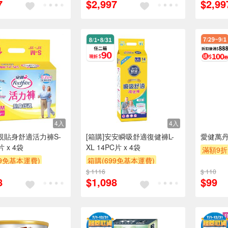
7
$2,997
$2,99
4入
4入
安親貼身舒適活力褲S-
[箱購]安安瞬吸舒適復健褲L-
愛健萬丹紅
片 x 4袋
XL 14PC片 x 4袋
滿額9折
99免基本運費)
箱購(699免基本運費)
滿額贈
贈$200
$ 1116
滿件折
贈$200
$ 110
8
$1,098
$99