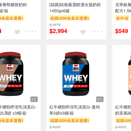
桂格葡萄糖胺奶粉
[箱購]桂格嚴選醇濃全脂奶粉
克寧銀養
6罐/箱
1450gx6罐
配方1.5k
99免基本運費)
箱購(699免基本運費)
多件省
贈$200
$ 3474
滿額折
贈$200
4
$2,994
$549
3入
3入
紅牛聰勁即溶乳清蛋白-
紅牛聰勁即溶乳清蛋白-曼特
紅牛聰勁
LB磅 x3桶/箱
寧2磅x3桶/箱
奶茶風味 
99免基本運費)
箱購(699免基本運費)
箱購(6
$ 4050
贈$200
$ 4050
贈$200