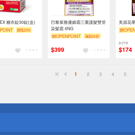
EX 糖衣錠30錠(盒)
巴黎萊雅優媚霜三重護髮雙管
美源花果
染髮霜 6NG
POINT
贈$200
贈OPEN
贈OPENPOINT
滿額9折
贈$200
贈$200
$ 218
$399
$174
1
2
3
4
5
送
請小心！