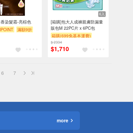
6入
香染髮霜-亮棕色
[箱購]包大人成褲親膚防漏量
販包M 22PC片 x 6PC包
POINT
滿額9折
箱購(699免基本運費)
$ 2334
滿件折
贈$200
$1,710
6
7
more