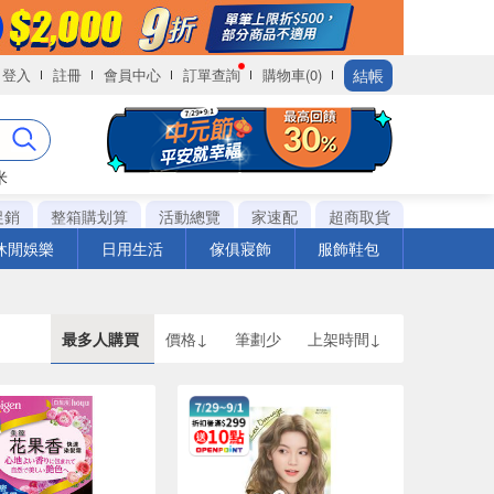
結帳
登入
註冊
會員中心
訂單查詢
購物車(0)
米
促銷
整箱購划算
活動總覽
家速配
超商取貨
休閒娛樂
日用生活
傢俱寢飾
服飾鞋包
最多人購買
價格↓
筆劃少
上架時間↓