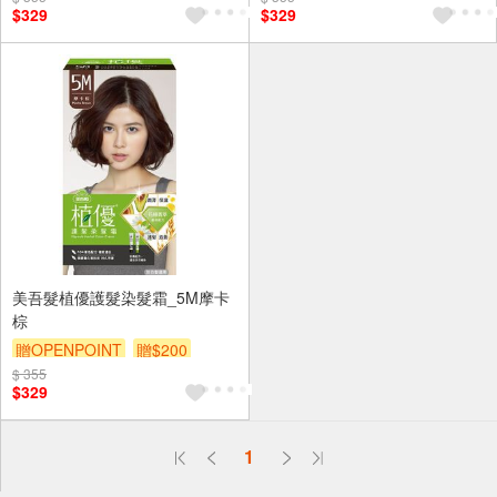
$329
$329
美吾髮植優護髮染髮霜_5M摩卡
棕
贈OPENPOINT
贈$200
$ 355
$329
偏遠地區配送
1
詐騙網頁！請小心！