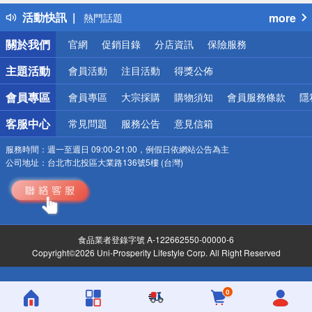
得獎公告
活動快訊
more
熱門話題
銀行優惠
關於我們
官網
促銷目錄
分店資訊
保險服務
偏遠地區配送
詐騙網頁！請小心！
主題活動
會員活動
注目活動
得獎公佈
會員專區
會員專區
大宗採購
購物須知
會員服務條款
隱
客服中心
常見問題
服務公告
意見信箱
服務時間：
週一至週日 09:00-21:00，例假日依網站公告為主
公司地址：
台北市北投區大業路136號5樓 (台灣)
食品業者登錄字號 A-122662550-00000-6
Copyright©2026 Uni-Prosperity Lifestyle Corp. All Right Reserved
0