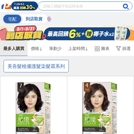
宅配
到店取貨
最多人購買
價格↓
筆劃少
上架時間↓
圖表
篩選
美吾髮植優護髮染髮霜系列