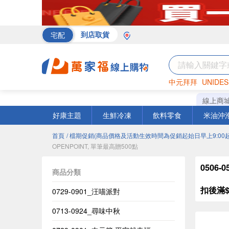
宅配
到店取貨
中元拜拜
UNIDES
罐頭
海苔
巧克力
線上商
好康主題
生鮮冷凍
飲料零食
米油沖
首頁
/ 檔期促銷(商品價格及活動生效時間為促銷起始日早上9:00起
OPENPOINT, 單筆最高贈500點
0506
商品分類
扣後滿$
0729-0901_汪喵派對
0713-0924_尋味中秋