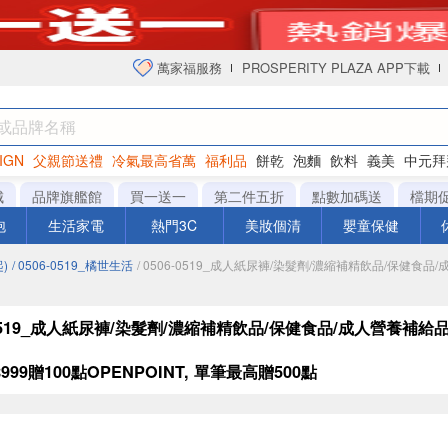
萬家福服務
PROSPERITY PLAZA APP下載
IGN
父親節送禮
冷氣最高省萬
福利品
餅乾
泡麵
飲料
義美
中元拜
衛生紙
城
品牌旗艦館
買一送一
第二件五折
點數加碼送
檔期
泡
生活家電
熱門3C
美妝個清
嬰童保健
)
/ 0506-0519_橘世生活
/ 0506-0519_成人紙尿褲/染髮劑/濃縮補精飲品/保健食品
-0519_成人紙尿褲/染髮劑/濃縮補精飲品/保健食品/成人營養補給
999贈100點OPENPOINT, 單筆最高贈500點