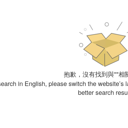
抱歉，沒有找到與""相
search in English, please switch the website’s 
better search resul