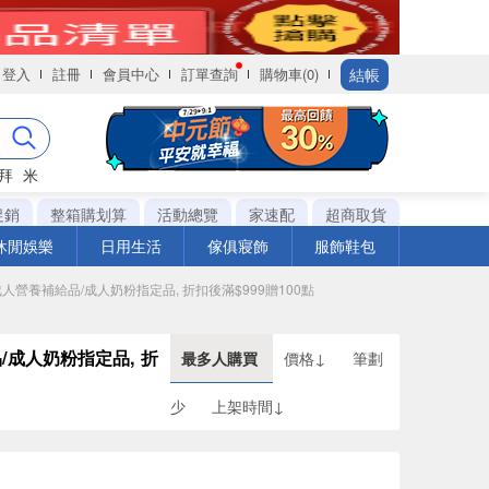
結帳
登入
註冊
會員中心
訂單查詢
購物車(0)
拜
米
促銷
整箱購划算
活動總覽
家速配
超商取貨
休閒娛樂
日用生活
傢俱寢飾
服飾鞋包
/成人營養補給品/成人奶粉指定品, 折扣後滿$999贈100點
品/成人奶粉指定品, 折
最多人購買
價格↓
筆劃
少
上架時間↓