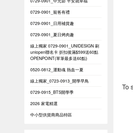
0729-0901_中元節 平安就幸福
0729-0901_寵爸有禮
0729-0901_日用補貨趣
0729-0901_夏日烤肉趣
線上獨家 0729-0901_UNIDESIGN​ 刷
uniopen聯名卡 折扣後滿$599送60點
OPENPOINT(單筆最多送60點)​
0520-0812_運動魂 熱血一夏
線上獨家_0723-0913_開學早鳥
To 
0729-0915_BTS開學季
2026 家電精選
中小型供貨商商品特區