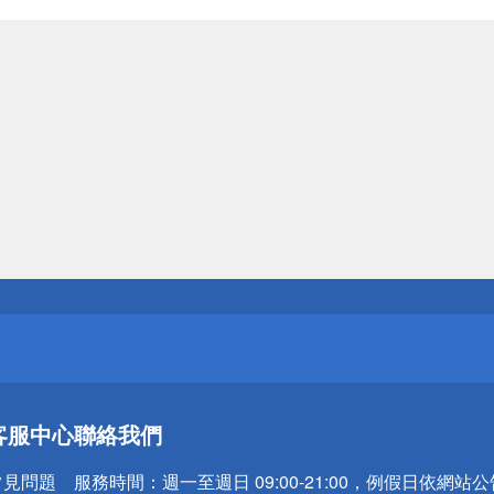
送
請小心！
送
客服中心
聯絡我們
請小心！
常見問題
服務時間：
週一至週日 09:00-21:00，例假日依網站