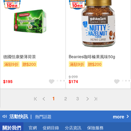
德國恬康樂薄荷茶
Beanies咖啡榛果風味50g
滿額9折
贈$200
滿額9折
贈$200
$ 209
$195
$174
偏遠地區配送
1
2
3
詐騙網頁！請小心！
得獎公告
活動快訊
more
熱門話題
銀行優惠
關於我們
官網
促銷目錄
分店資訊
保險服務
偏遠地區配送