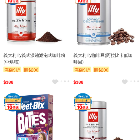
義大利illy義式濃縮濾泡式咖啡粉
義大利illy咖啡豆(阿拉比卡低咖
(中烘培)
啡因)
滿額9折
贈$200
滿額9折
贈$200
$388
$388