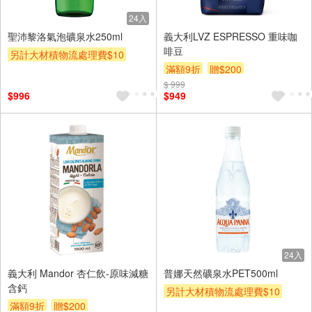
24入
聖沛黎洛氣泡礦泉水250ml
義大利LVZ ESPRESSO 重味咖
啡豆
另計大材積物流處理費$10
滿額9折
贈$200
箱購(699免基本運費)
$ 999
滿額9折
贈$200
$996
$949
24入
義大利 Mandor 杏仁飲-原味減糖
普娜天然礦泉水PET500ml
含鈣
另計大材積物流處理費$10
滿額9折
贈$200
贈$200