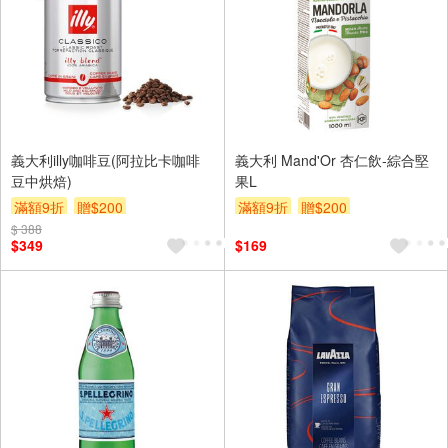
義大利illy咖啡豆(阿拉比卡咖啡
義大利 Mand'Or 杏仁飲-綜合堅
豆中烘焙)
果L
滿額9折
贈$200
滿額9折
贈$200
$ 388
$349
$169