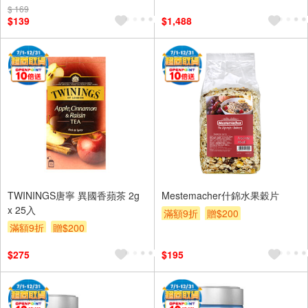
$ 169
$139
$1,488
TWININGS唐寧 異國香蘋茶 2g
Mestemacher什錦水果穀片
x 25入
滿額9折
贈$200
滿額9折
贈$200
$275
$195