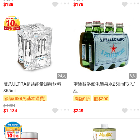
$189
$178
24入
6入
魔爪ULTRA超越能量碳酸飲料
聖沛黎洛氣泡礦泉水250ml*6入/
355ml
組
箱購(699免基本運費)
滿額9折
贈$200
贈OPENPOINT
滿額9折
$ 1224
$1,134
$249
贈$200