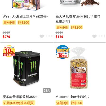
Weet-Bix澳洲全榖片Mini(野苺)
義大利illy咖啡豆(阿拉比卡咖啡
豆重烘焙)
滿額9折
贈$200
滿額9折
贈$200
$ 315
$ 388
$279
$349
24入
魔爪能量碳酸飲料355ml
Mestemacher什錦穀片
箱購(699免基本運費)
滿額9折
贈$200