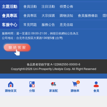
詐騙網頁！請小心！
主題活動
會員活動
注目活動
得獎公佈
會員專區
會員專區
大宗採購
購物須知
會員服務條款
隱
客服中心
常見問題
服務公告
意見信箱
服務時間：
週一至週日 09:00-21:00，例假日依網站公告為主
公司地址：
台北市北投區大業路136號5樓 (台灣)
食品業者登錄字號 A-122662550-00000-6
Copyright©2026 Uni-Prosperity Lifestyle Corp. All Right Reserved
0
購物首頁
分類
家速配
購物車
會員