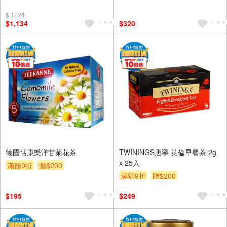
贈OPENPOINT
滿額9折
$ 1224
贈$200
$1,134
$320
德國恬康樂洋甘菊花茶
TWININGS唐寧 英倫早餐茶 2g
x 25入
滿額9折
贈$200
滿額9折
贈$200
$195
$249