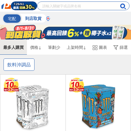
宅配
到店取貨
最多人購買
價格↓
筆劃少
上架時間↓
圖表
篩選
飲料沖調品