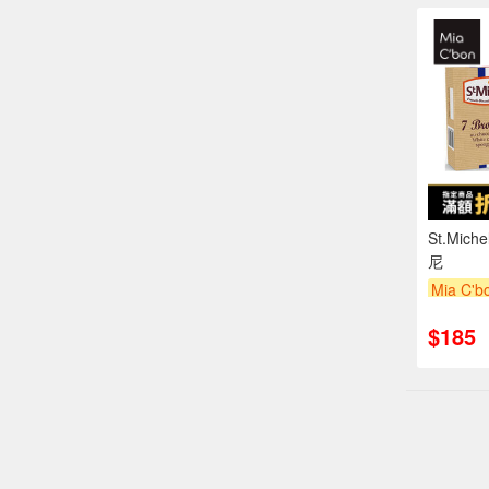
St.Mi
尼
Mia C'
$185