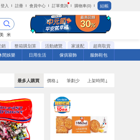
結帳
登入
註冊
會員中心
訂單查詢
購物車(0)
美
米
促銷
整箱購划算
活動總覽
家速配
超商取貨
休閒娛樂
日用生活
傢俱寢飾
服飾鞋包
最多人購買
價格↓
筆劃少
上架時間↓