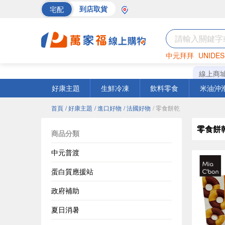
宅配
到店取貨
中元拜拜
UNIDES
海苔
巧克力
罐頭
線上商
好康主題
生鮮冷凍
飲料零食
米油沖
首頁
/ 好康主題
/ 進口好物
/ 法國好物
/ 零食餅乾
零食餅
商品分類
中元普渡
蛋白質應援站
政府補助
夏日消暑