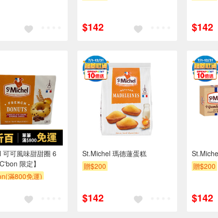
$142
$142
hel 可可風味甜甜圈 6
St.Michel 瑪德蓮蛋糕
St.Mi
C'bon 限定】
贈$200
贈$200
bon(滿800免運)
$142
$142