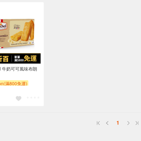
chel 牛奶可可風味布朗
bon(滿800免運)
1