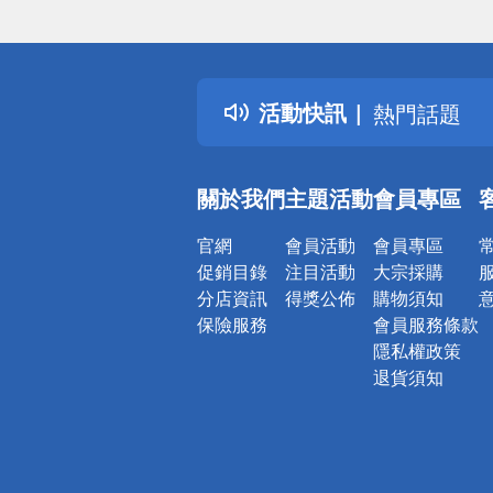
偏遠地區配
詐騙網頁！
得獎公告
活動快訊
熱門話題
銀行優惠
偏遠地區配
關於我們
主題活動
會員專區
詐騙網頁！
官網
會員活動
會員專區
促銷目錄
注目活動
大宗採購
分店資訊
得獎公佈
購物須知
保險服務
會員服務條款
隱私權政策
退貨須知