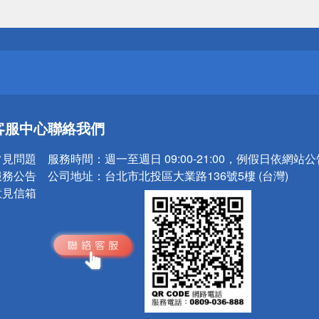
送
請小心！
送
客服中心
聯絡我們
請小心！
常見問題
服務時間：
週一至週日 09:00-21:00，例假日依網站
服務公告
公司地址：
台北市北投區大業路136號5樓 (台灣)
意見信箱