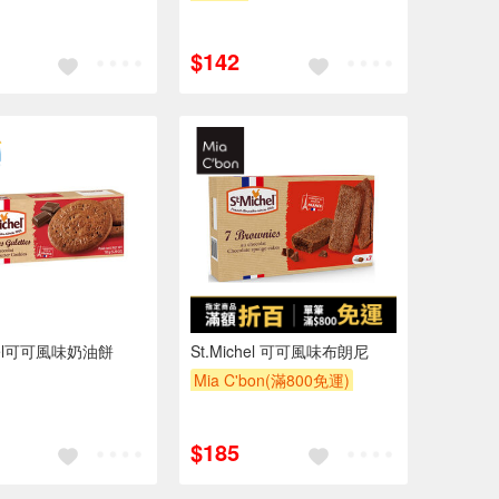
$142
chel可可風味奶油餅
St.Michel 可可風味布朗尼
Mia C'bon(滿800免運)
$185