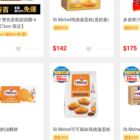
hel 雙色蛋糕甜甜圈 6
St.Michel瑪德蓮蛋糕(蛋奶素)
多朋果
C'bon 限定】
贈$200
贈$200
bon(滿800免運)
$142
$175
hel奶油酥餅
St.Michel可可風味瑪德蓮蛋糕
St.Mi
贈$200
贈$200