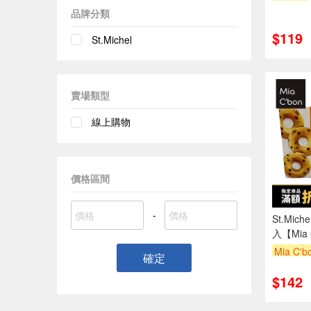
品牌分類
$119
St.Michel
賣場類型
線上購物
價格區間
-
St.Mic
入【Mia 
Mia C'
確定
滿額折
$142