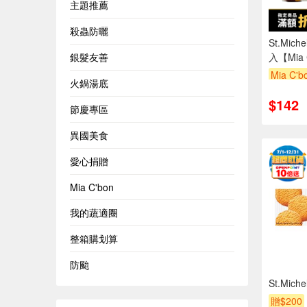
主題推薦
殺蟲防曬
St.Mic
銀髮友善
入【Mia 
Mia C'
火鍋湯底
滿額折
$142
節慶專區
異國美食
愛心捐贈
Mia C'bon
我的蔬適圈
整箱購划算
防颱
St.Mic
贈$200