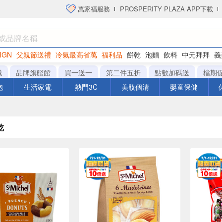
萬家福服務
PROSPERITY PLAZA APP下載
IGN
父親節送禮
冷氣最高省萬
福利品
餅乾
泡麵
飲料
中元拜拜
義
衛生紙
城
品牌旗艦館
買一送一
第二件五折
點數加碼送
檔期
泡
生活家電
熱門3C
美妝個清
嬰童保健
乾