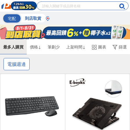
宅配
到店取貨
最多人購買
價格↓
筆劃少
上架時間↓
圖表
篩選
電腦週邊