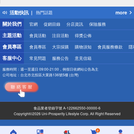
得獎公告
活動快訊
more
熱門話題
銀行優惠
關於我們
官網
促銷目錄
分店資訊
保險服務
偏遠地區配送
詐騙網頁！請小心！
主題活動
會員活動
注目活動
得獎公佈
會員專區
會員專區
大宗採購
購物須知
會員服務條款
隱
客服中心
常見問題
服務公告
意見信箱
服務時間：
週一至週日 09:00-21:00，例假日依網站公告為主
公司地址：
台北市北投區大業路136號5樓 (台灣)
食品業者登錄字號 A-122662550-00000-6
Copyright©2026 Uni-Prosperity Lifestyle Corp. All Right Reserved
0