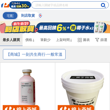
宅配
到店取貨
最多人購買
價格↓
筆劃少
上架時間↓
圖表
篩選
【商城】一刻共生商行-一般常溫