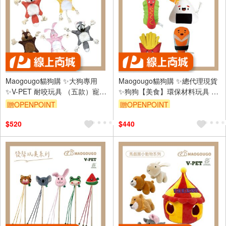
Maogougo貓狗購 ✨大狗專用
Maogougo貓狗購 ✨總代理現貨
✨V-PET 耐咬玩具 （五款）寵物
✨狗狗【美食】環保材料玩具 V-
玩具 狗玩具 狗狗玩具 發聲玩具
PET 玩偶 （共4款）寵物玩具 狗
贈OPENPOINT
贈OPENPOINT
狗玩具耐咬
玩具 狗狗玩具
$520
$440