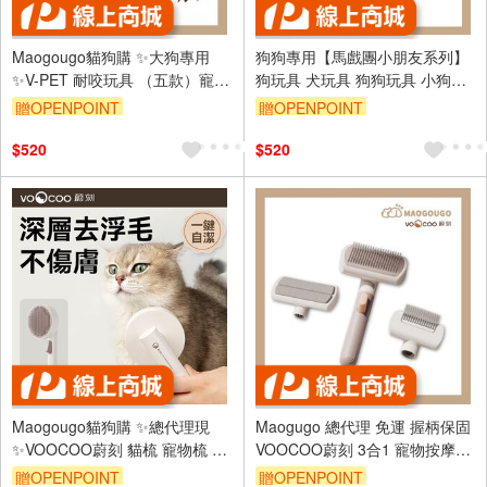
Maogougo貓狗購 ✨大狗專用
狗狗專用【馬戲團小朋友系列】
✨V-PET 耐咬玩具 （五款）寵物
狗玩具 犬玩具 狗狗玩具 小狗玩
玩具 狗玩具 狗狗玩具 發聲玩具
具 狗娃娃 寵物 發聲玩具 V-PET
贈OPENPOINT
贈OPENPOINT
狗玩具耐咬
玩偶（犬）
$520
$520
Maogougo貓狗購 ✨總代理現
Maogugo 總代理 免運 握柄保固
✨VOOCOO蔚刻 貓梳 寵物梳 除
VOOCOO蔚刻 3合1 寵物按摩梳
毛梳 廢毛梳 貓咪梳 梳毛 貓毛梳
寵物梳子 寵物美容梳 寵物除毛
贈OPENPOINT
贈OPENPOINT