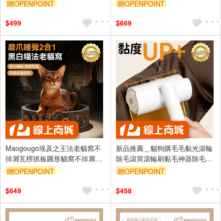
貓玩具高磅數瓦楞貓抓板
貓抓板貓抓窩貓窩貓
贈OPENPOINT
贈OPENPOINT
$499
$669
Maogougo埃及之王法老貓窩不
新品推薦＿貓狗購毛毛黏光滾輪
掉屑瓦楞抓板圓形貓窩不掉屑貓
除毛滾筒滾輪刷黏毛神器除毛梳
抓板貓抓窩碗型貓抓板貓抓板貓
靜電除毛梳廢毛梳
贈OPENPOINT
贈OPENPOINT
窩
$649
$458