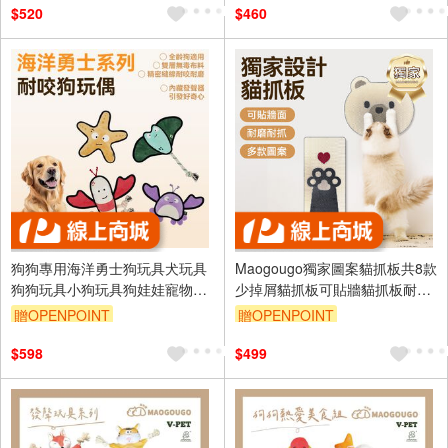
$520
$460
狗狗專用海洋勇士狗玩具犬玩具
Maogougo獨家圖案貓抓板共8款
狗狗玩具小狗玩具狗娃娃寵物發
少掉屑貓抓板可貼牆貓抓板耐磨
聲玩具V-PET玩偶（犬）
貓抓板貓玩具貓抓板
贈OPENPOINT
贈OPENPOINT
$598
$499