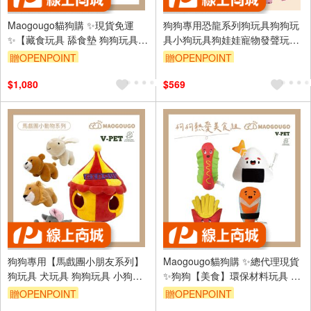
Maogougo貓狗購 ✨現貨免運
狗狗專用恐龍系列狗玩具狗狗玩
✨【藏食玩具 舔食墊 狗狗玩具】
具小狗玩具狗娃娃寵物發聲玩具
蕈菇鮮蝦Pizza - 耐咬 耐磨 嗅聞
V-PET玩偶＿狗狗專用玩具
贈OPENPOINT
贈OPENPOINT
墊 貓咪玩具
$1,080
$569
狗狗專用【馬戲團小朋友系列】
Maogougo貓狗購 ✨總代理現貨
狗玩具 犬玩具 狗狗玩具 小狗玩
✨狗狗【美食】環保材料玩具 V-
具 狗娃娃 寵物 發聲玩具 V-PET
PET 玩偶 （共4款）寵物玩具 狗
贈OPENPOINT
贈OPENPOINT
玩偶（犬）
玩具 狗狗玩具