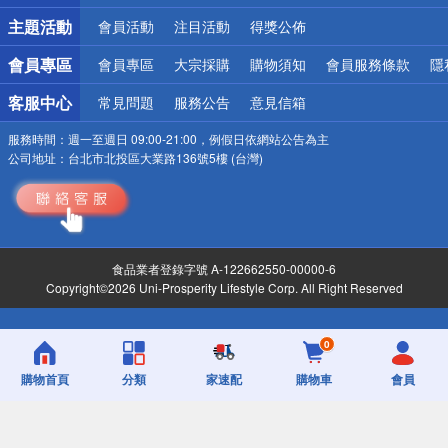
詐騙網頁！請小心！
主題活動
會員活動
注目活動
得獎公佈
會員專區
會員專區
大宗採購
購物須知
會員服務條款
隱
客服中心
常見問題
服務公告
意見信箱
服務時間：
週一至週日 09:00-21:00，例假日依網站公告為主
公司地址：
台北市北投區大業路136號5樓 (台灣)
食品業者登錄字號 A-122662550-00000-6
Copyright©2026 Uni-Prosperity Lifestyle Corp. All Right Reserved
0
購物首頁
分類
家速配
購物車
會員