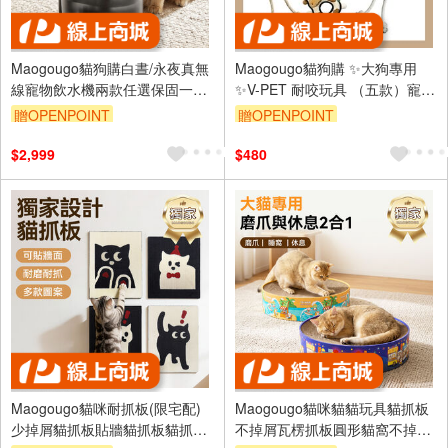
Maogougo貓狗購白晝/永夜真無
Maogougo貓狗購 ✨大狗專用
線寵物飲水機兩款任選保固一年
✨V-PET 耐咬玩具 （五款）寵物
寵物飲水機貓咪飲水機狗貓咪
玩具 狗玩具 狗狗玩具 發聲玩具
贈OPENPOINT
贈OPENPOINT
狗玩具耐咬
$2,999
$480
Maogougo貓咪耐抓板(限宅配)
Maogougo貓咪貓貓玩具貓抓板
少掉屑貓抓板貼牆貓抓板貓抓板
不掉屑瓦楞抓板圓形貓窩不掉屑