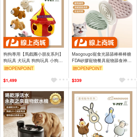
狗狗專用【馬戲團小朋友系列】
Maogougo寵食光舔舔棒棒棒糖
狗玩具 犬玩具 狗狗玩具 小狗玩
FDA矽膠寵物餐具寵物舔食神器
具 狗娃娃 寵物 發聲玩具 V-PET
寵物碗慢食碗貓狗貓咪貓碗
贈OPENPOINT
贈OPENPOINT
玩偶（犬）
$1,499
$339