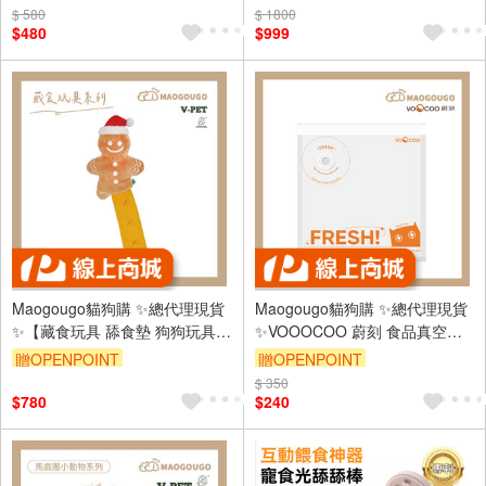
寵物針梳 貓狗
梳 寵物針梳
$ 580
$ 1800
$480
$999
Maogougo貓狗購 ✨總代理現貨
Maogougo貓狗購 ✨總代理現貨
✨【藏食玩具 舔食墊 狗狗玩具】
✨VOOOCOO 蔚刻 食品真空壓
益智玩具 嗅聞墊 藏食 嗅聞玩具
縮 食品真空袋 真空食品袋
贈OPENPOINT
贈OPENPOINT
慢食玩具 貓咪玩具
$ 350
$780
$240