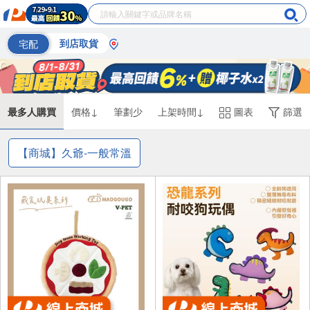
宅配
到店取貨
最多人購買
價格↓
筆劃少
上架時間↓
圖表
篩選
【商城】久爺-一般常溫