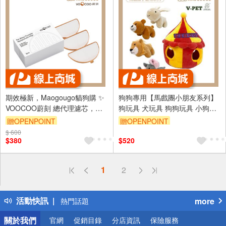
期效極新，Maogougo貓狗購 ✨
狗狗專用【馬戲團小朋友系列】
VOOCOO蔚刻 總代理濾芯，勿
狗玩具 犬玩具 狗狗玩具 小狗玩
購買非總代理濾芯，避免毛孩不
具 狗娃娃 寵物 發聲玩具 V-PET
贈OPENPOINT
贈OPENPOINT
適，寵物飲水機濾芯套裝
玩偶（犬）
$ 600
$380
$520
偏遠地區配送
1
2
詐騙網頁！請小心！
得獎公告
活動快訊
more
熱門話題
銀行優惠
關於我們
官網
促銷目錄
分店資訊
保險服務
偏遠地區配送