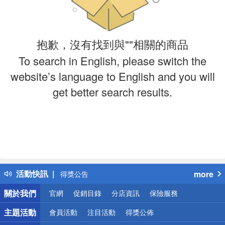
抱歉，沒有找到與""相關的商品
To search in English, please switch the
website’s language to English and you will
get better search results.
偏遠地區配送
詐騙網頁！請小心！
得獎公告
活動快訊
more
熱門話題
銀行優惠
關於我們
官網
促銷目錄
分店資訊
保險服務
偏遠地區配送
詐騙網頁！請小心！
主題活動
會員活動
注目活動
得獎公佈