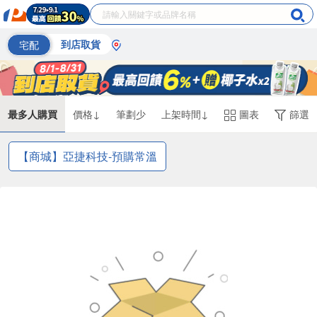
宅配
到店取貨
最多人購買
價格↓
筆劃少
上架時間↓
圖表
篩選
【商城】亞捷科技-預購常溫