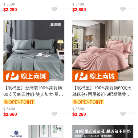
$ 6580
$ 5480
$2,280
$2,680
【眠棉屋】台灣製100%萊賽爾
【眠棉屋】100%萊賽爾60支天
60支天絲四件組-雙人加大-星辰
絲床包+兩用被組-6呎標準雙人-
銀
分錠粉
贈OPENPOINT
贈OPENPOINT
$ 5480
$ 6580
$2,680
$2,280