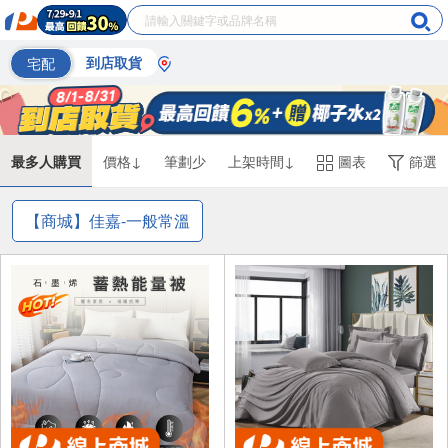
宅配
到店取貨
最多人購買
價格↓
筆劃少
上架時間↓
圖表
篩選
【商城】佳嘉-一般常溫