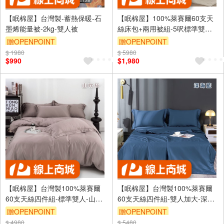
【眠棉屋】台灣製-蓄熱保暖-石
【眠棉屋】100%萊賽爾60支天
墨烯能量被-2kg-雙人被
絲床包+兩用被組-5呎標準雙人-
薄霧灰
贈OPENPOINT
贈OPENPOINT
$ 1980
$ 5980
$990
$1,980
【眠棉屋】台灣製100%萊賽爾
【眠棉屋】台灣製100%萊賽爾
60支天絲四件組-標準雙人-山吹
60支天絲四件組-雙人加大-深海
灰
藍
贈OPENPOINT
贈OPENPOINT
$ 4980
$ 5480