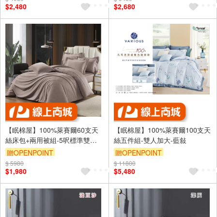
$2,480
$2,680
【眠棉屋】100%萊賽爾60支天
【眠棉屋】100%萊賽爾100支天
絲床包+兩用被組-5呎標準雙人-
絲五件組-雙人加大-藍敍
松露咖
贈OPENPOINT
贈OPENPOINT
$ 5980
$ 11800
$1,980
$5,480