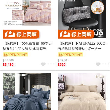
【眠棉屋】100%萊賽爾100支天
【眠棉屋】-NATURALLY JOJO-
絲五件組-雙人加大-永恆時光
石墨烯紓壓護腰枕 -買一送一
贈OPENPOINT
贈OPENPOINT
$ 11800
$ 1980
$5,480
$990