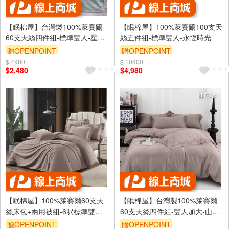
【眠棉屋】台灣製100%萊賽爾
【眠棉屋】100%萊賽爾100支天
60支天絲四件組-標準雙人-星辰
絲五件組-標準雙人-永恆時光
銀
贈OPENPOINT
贈OPENPOINT
$ 4980
$ 10800
$2,480
$4,980
【眠棉屋】100%萊賽爾60支天
【眠棉屋】台灣製100%萊賽爾
絲床包+兩用被組-6呎標準雙人-
60支天絲四件組-雙人加大-山吹
松露咖
灰
贈OPENPOINT
贈OPENPOINT