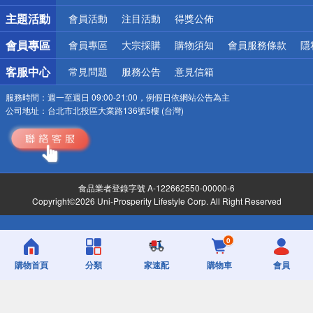
詐騙網頁！請小心！
主題活動
會員活動
注目活動
得獎公佈
會員專區
會員專區
大宗採購
購物須知
會員服務條款
隱
客服中心
常見問題
服務公告
意見信箱
服務時間：
週一至週日 09:00-21:00，例假日依網站公告為主
公司地址：
台北市北投區大業路136號5樓 (台灣)
食品業者登錄字號 A-122662550-00000-6
Copyright©2026 Uni-Prosperity Lifestyle Corp. All Right Reserved
0
購物首頁
分類
家速配
購物車
會員