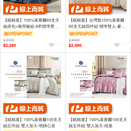
【眠棉屋】100%萊賽爾60支天
【眠棉屋】台灣製100%萊賽爾
絲床包+兩用被組-6呎標準雙人-
60支天絲四件組-標準雙人-麥桿
深冽藍
灰
贈OPENPOINT
贈OPENPOINT
$ 6580
$ 4980
$2,280
$2,480
【眠棉屋】100%萊賽爾100支天
【眠棉屋】100%萊賽爾100支天
絲五件組-雙人加大-明靜心居
絲五件組-雙人加大-梧葉