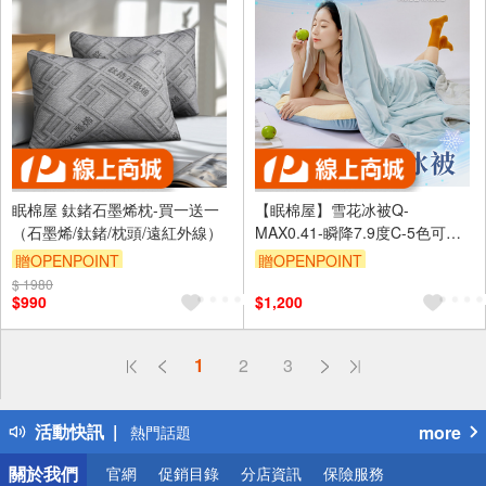
眠棉屋 鈦鍺石墨烯枕-買一送一
【眠棉屋】雪花冰被Q-
（石墨烯/鈦鍺/枕頭/遠紅外線）
MAX0.41-瞬降7.9度C-5色可選-
雙面涼感冰被
贈OPENPOINT
贈OPENPOINT
$ 1980
$990
$1,200
偏遠地區配送
1
2
3
詐騙網頁！請小心！
得獎公告
活動快訊
more
熱門話題
銀行優惠
關於我們
官網
促銷目錄
分店資訊
保險服務
偏遠地區配送