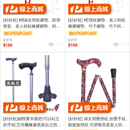
[好好杖] #B淑女拐杖腳墊、防滑
[好好杖] #E拐杖腳墊、老人柺杖
墊套、老人柺杖橡膠腳墊、柺杖
橡膠腳墊、竹子腳墊、竹子柺杖
零件、拐杖頭、雨傘頭、登山杖
腳套、傢俱腳墊-7分管/22mm 孔
贈OPENPOINT
贈OPENPOINT
腳套-5分管/15mm 孔徑/黑色(4
徑/黑色(4入裝) #1061.023
$ 210
$ 210
入裝) #1061.011
$168
$168
[好好杖]細頸實木握把|可以站立
[好好杖] 淑女摺疊拐杖,折疊手杖,
的手杖|艾菲爾橡膠底座自立拐
銀髮族拐杖,可調整高度老人柺杖