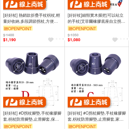
[好好杖] 熱銷款折疊手杖柺杖,輕
[好好杖]細頸實木握把|可以站立
量好收納,多段調節拐杖,方便攜
的手杖|艾菲爾橡膠底座自立拐
帶,長者輔助器具(山茱
杖|摩卡銅＃7CD19CG
贈OPENPOINT
贈OPENPOINT
萸)#1001.701.FFC
$ 1488
$ 1350
$1,190
$1,080
[好好杖] #D拐杖腳墊,手杖橡膠腳
[好好杖] #C拐杖腳墊,手杖橡膠腳
套,柺杖防滑腳墊,止滑腳套,保護
套,柺杖防滑腳墊,止滑腳套,家具
套,老人拐杖-6分管/18mm 孔徑/
腳套,傢俱腳墊-5分管/16mm 孔
贈OPENPOINT
贈OPENPOINT