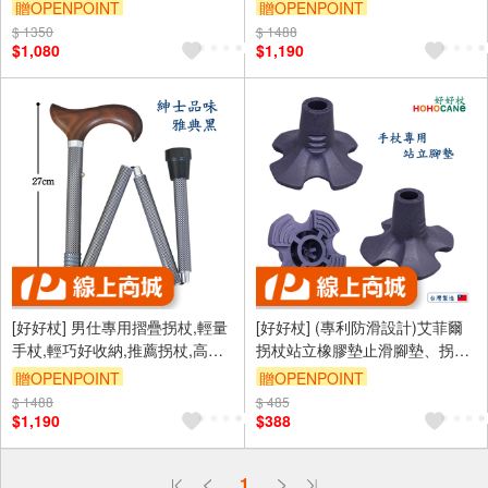
杖|高級灰＃7CD19GR
(褐紅小白花)#1001.701.FAE
贈OPENPOINT
贈OPENPOINT
$ 1350
$ 1488
$1,080
$1,190
[好好杖] 男仕專用摺疊拐杖,輕量
[好好杖] (專利防滑設計)艾菲爾
手杖,輕巧好收納,推薦拐杖,高CP
拐杖站立橡膠墊止滑腳墊、拐杖
拐杖,黑色格紋 #1001.801.FAN
更穩固，行走更安心-黑色(2入
贈OPENPOINT
贈OPENPOINT
裝) #1061.321
$ 1488
$ 485
$1,190
$388
偏遠地區配送
1