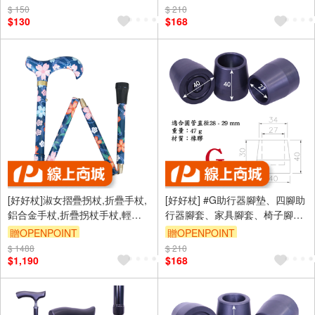
黑色(4入裝) #1061.022
徑/黑色(4入裝)
$ 150
$ 210
$130
$168
[好好杖]淑女摺疊拐杖,折疊手杖,
[好好杖] #G助行器腳墊、四腳助
鋁合金手杖,折疊拐杖手杖,輕便
行器腳套、家具腳套、椅子腳
手杖,可調整高度柺杖, (花丁
套、洗澡椅腳墊-1.1吋管/27mm
贈OPENPOINT
贈OPENPOINT
香)#1001.701.BE
孔徑/黑色(4入裝) #1061.032
$ 1488
$ 210
$1,190
$168