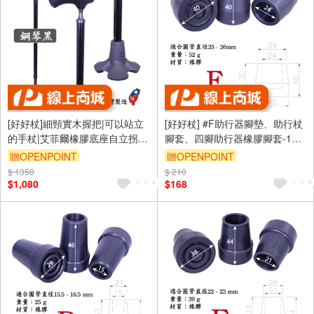
[好好杖]細頸實木握把|可以站立
[好好杖] #F助行器腳墊、助行杖
的手杖|艾菲爾橡膠底座自立拐
腳套、四腳助行器橡膠腳套-1吋
杖|鋼琴黑＃7CD19BK
管/25.4mm 孔徑/黑色(4入裝)
贈OPENPOINT
贈OPENPOINT
#1061.031
$ 1350
$ 210
$1,080
$168