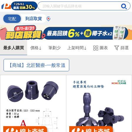
宅配
到店取貨
最多人購買
價格↓
筆劃少
上架時間↓
圖表
篩選
【商城】北匠醫療-一般常溫