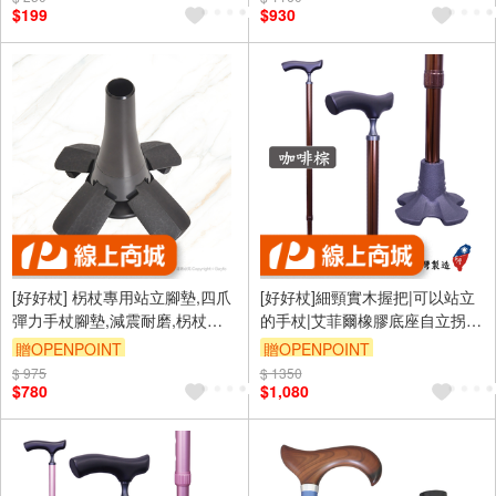
$199
$930
[好好杖] 柺杖專用站立腳墊,四爪
[好好杖]細頸實木握把|可以站立
彈力手杖腳墊,減震耐磨,柺杖配
的手杖|艾菲爾橡膠底座自立拐
件(單腳墊不含杖身)#1061.101
杖|咖啡棕＃7CD19BR
贈OPENPOINT
贈OPENPOINT
$ 975
$ 1350
$780
$1,080