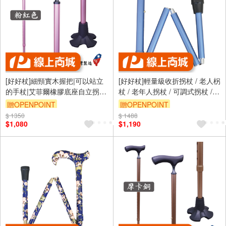
[好好杖]細頸實木握把|可以站立
[好好杖]輕量級收折拐杖 / 老人柺
的手杖|艾菲爾橡膠底座自立拐
杖 / 老年人拐杖 / 可調式拐杖 /
杖|粉紅色＃7CD19PK
湖水藍 #1001.801.GBC
贈OPENPOINT
贈OPENPOINT
$ 1350
$ 1488
$1,080
$1,190