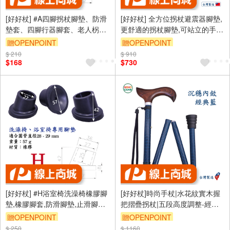
[好好杖] #A四腳拐杖腳墊、防滑
[好好杖] 全方位拐杖避震器腳墊,
墊套、四腳行器腳套、老人柺杖
更舒適的拐杖腳墊,可站立的手杖
橡膠腳墊、銀髮輔具、拐杖配
腳墊,五爪防滑腳墊 #1061.212
贈OPENPOINT
贈OPENPOINT
件、手杖零件、傢俱腳墊-3分
$ 210
$ 910
管/12mm 孔徑/黑色(4入裝)
$168
$730
#1061.009
[好好杖] #H浴室椅洗澡椅橡膠腳
[好好杖]時尚手杖|水花紋實木握
墊,橡膠腳套,防滑腳墊,止滑腳套,
把摺疊拐杖|五段高度調整-經典
保護套,椅子腳套-黑色(4入裝)
藍
贈OPENPOINT
贈OPENPOINT
#1061.041
$ 250
$ 1160