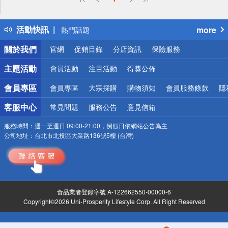
詐騙網頁！請小心！
得獎公告
活動快訊
more
熱門話題
銀行優惠
關於我們
官網
促銷目錄
分店資訊
保險服務
偏遠地區配送
詐騙網頁！請小心！
主題活動
會員活動
注目活動
得獎公佈
會員專區
會員專區
大宗採購
購物須知
會員服務條款
隱
客服中心
常見問題
服務公告
意見信箱
服務時間：
週一至週日 09:00-21:00，例假日依網站公告為主
公司地址：
台北市北投區大業路136號5樓 (台灣)
食品業者登錄字號 A-122662550-00000-6
Copyright©2026 Uni-Prosperity Lifestyle Corp. All Right Reserved