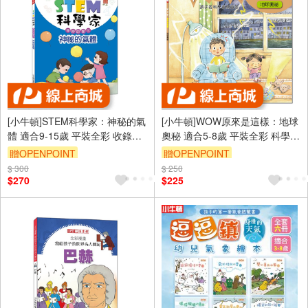
[小牛頓]STEM科學家：神秘的氣
[小牛頓]WOW原來是這樣：地球
體 適合9-15歲 平裝全彩 收錄趣
奧秘 適合5-8歲 平裝全彩 科學百
味科學實驗
問百答 附朗讀有聲書
贈OPENPOINT
贈OPENPOINT
$ 300
$ 250
$270
$225