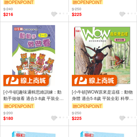
成語 懂科學 加倍學習效果
百問百答 附朗讀有聲書
贈OPENPOINT
贈OPENPOINT
$ 240
$ 250
$216
$225
[小牛頓]趣味邏輯思維訓練：動
[小牛頓]WOW原來是這樣：動物
動手做做看 適合3-8歲 平裝全彩
身體 適合5-8歲 平裝全彩 科學百
初階遊戲本
問百答 附朗讀有聲書
贈OPENPOINT
贈OPENPOINT
$ 200
$ 250
$180
$225