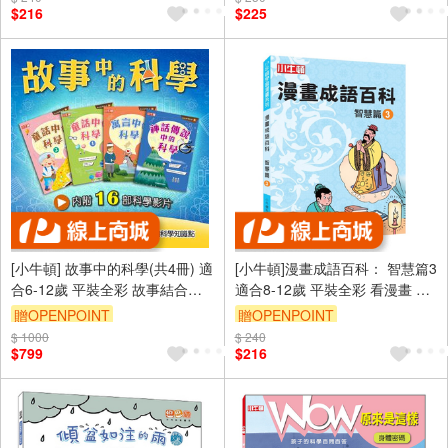
$216
$225
[小牛頓] 故事中的科學(共4冊) 適
[小牛頓]漫畫成語百科： 智慧篇3
合6-12歲 平裝全彩 故事結合科
適合8-12歲 平裝全彩 看漫畫 學
學知識點
成語 懂科學 加倍學習效果
贈OPENPOINT
贈OPENPOINT
$ 1000
$ 240
$799
$216