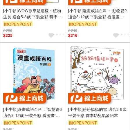
[小牛頓]WOW原來是這樣：植物
[小牛頓]漫畫成語百科： 動物篇2
生長 適合5-8歲 平裝全彩 科學百
適合8-12歲 平裝全彩 看漫畫 學
問百答 附朗讀有聲書
成語 懂科學 加倍學習效果
贈OPENPOINT
贈OPENPOINT
$ 250
$ 240
$225
$216
[小牛頓]漫畫成語百科： 智慧篇6
[小牛頓]紛紛揚揚的雪 適合3-8歲
適合8-12歲 平裝全彩 看漫畫 學
平裝全彩 首本幼兒氣象繪本
成語 懂科學 加倍學習效果
贈OPENPOINT
贈OPENPOINT
$ 240
$ 250