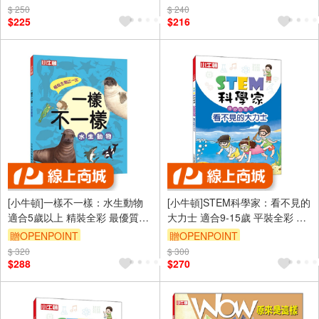
$ 250
$ 240
$225
$216
[小牛頓]一樣不一樣：水生動物
[小牛頓]STEM科學家：看不見的
適合5歲以上 精裝全彩 最優質科
大力士 適合9-15歲 平裝全彩 收
普繪本
錄趣味科學實驗
贈OPENPOINT
贈OPENPOINT
$ 320
$ 300
$288
$270