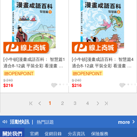
[小牛頓]漫畫成語百科： 智慧篇1
[小牛頓]漫畫成語百科： 智慧篇4
適合8-12歲 平裝全彩 看漫畫 學
適合8-12歲 平裝全彩 看漫畫 學
成語 懂科學 加倍學習效果
成語 懂科學 加倍學習效果
贈OPENPOINT
贈OPENPOINT
$ 240
$ 240
$216
$216
偏遠地區配送
1
2
3
4
詐騙網頁！請小心！
得獎公告
活動快訊
more
熱門話題
銀行優惠
關於我們
官網
促銷目錄
分店資訊
保險服務
偏遠地區配送