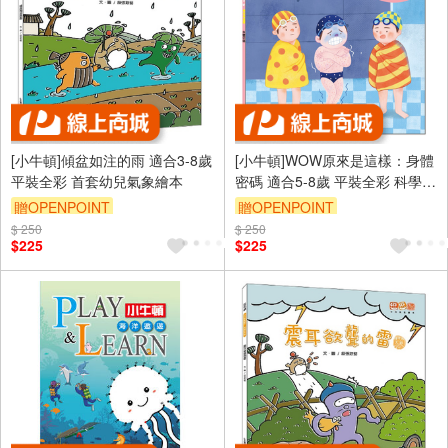
[小牛頓]傾盆如注的雨 適合3-8歲
[小牛頓]WOW原來是這樣：身體
平裝全彩 首套幼兒氣象繪本
密碼 適合5-8歲 平裝全彩 科學百
問百答 附朗讀有聲書
贈OPENPOINT
贈OPENPOINT
$ 250
$ 250
$225
$225