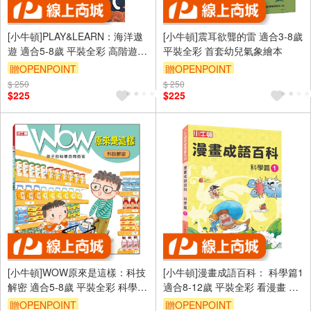
[小牛頓]PLAY&LEARN：海洋遨
[小牛頓]震耳欲聾的雷 適合3-8歲
遊 適合5-8歲 平裝全彩 高階遊戲
平裝全彩 首套幼兒氣象繪本
書
贈OPENPOINT
贈OPENPOINT
$ 250
$ 250
$225
$225
[小牛頓]WOW原來是這樣：科技
[小牛頓]漫畫成語百科： 科學篇1
解密 適合5-8歲 平裝全彩 科學百
適合8-12歲 平裝全彩 看漫畫 學
問百答 附朗讀有聲書
成語 懂科學 加倍學習效果
贈OPENPOINT
贈OPENPOINT