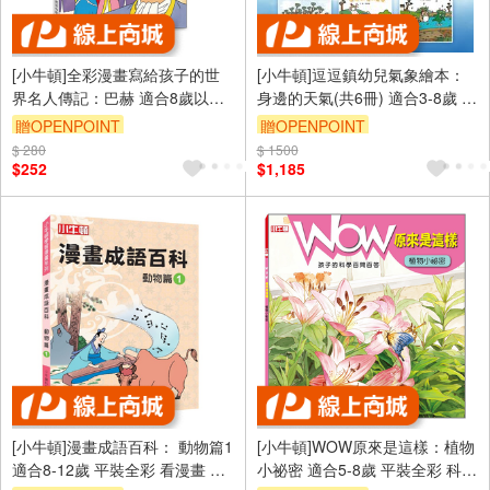
[小牛頓]全彩漫畫寫給孩子的世
[小牛頓]逗逗鎮幼兒氣象繪本：
界名人傳記：巴赫 適合8歲以上
身邊的天氣(共6冊) 適合3-8歲 平
平裝全彩 精彩傳記漫畫
裝全彩 首套幼兒氣象繪本
贈OPENPOINT
贈OPENPOINT
$ 280
$ 1500
$252
$1,185
[小牛頓]漫畫成語百科： 動物篇1
[小牛頓]WOW原來是這樣：植物
適合8-12歲 平裝全彩 看漫畫 學
小祕密 適合5-8歲 平裝全彩 科學