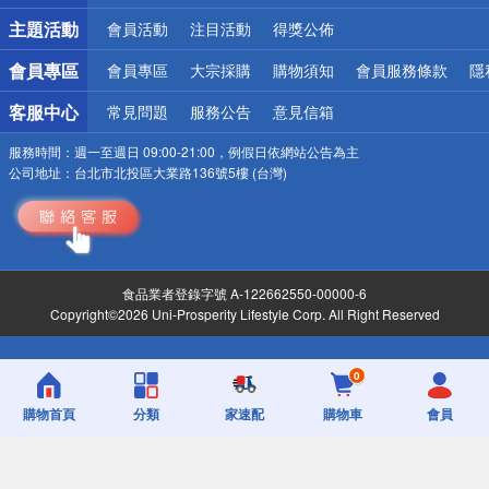
詐騙網頁！請小心！
主題活動
會員活動
注目活動
得獎公佈
會員專區
會員專區
大宗採購
購物須知
會員服務條款
隱
客服中心
常見問題
服務公告
意見信箱
服務時間：
週一至週日 09:00-21:00，例假日依網站公告為主
公司地址：
台北市北投區大業路136號5樓 (台灣)
食品業者登錄字號 A-122662550-00000-6
Copyright©2026 Uni-Prosperity Lifestyle Corp. All Right Reserved
0
購物首頁
分類
家速配
購物車
會員