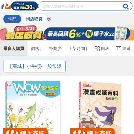
宅配
到店取貨
最多人購買
價格↓
筆劃少
上架時間↓
圖表
篩選
【商城】小牛頓-一般常溫