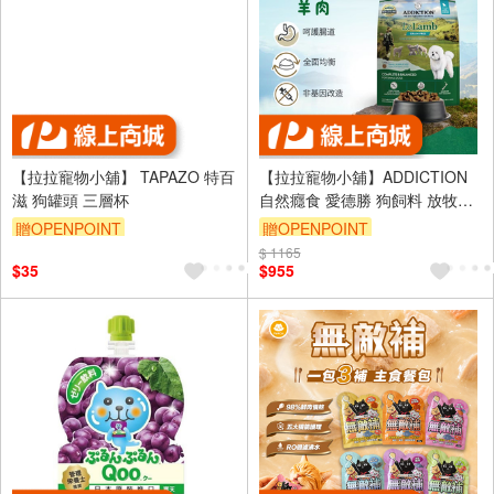
【拉拉寵物小舖】 TAPAZO 特百
【拉拉寵物小舖】ADDICTION
滋 狗罐頭 三層杯
自然癮食 愛德勝 狗飼料 放牧羊
無穀小型犬1.5公斤 天然糧 WDJ
贈OPENPOINT
贈OPENPOINT
推薦
訂單滿 2000 元折抵 100元
$ 1165
訂單滿 2000 元折抵 100元
$35
$955
（運費不算在 2000 元的範圍
（運費不算在 2000 元的範圍
內）
內）