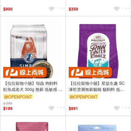
訂單滿 2000 元折抵 100元
訂單滿 2000 元折抵 100元
$900
$359
（運費不算在 2000 元的範圍
（運費不算在 2000 元的範圍
內）
內）
【拉拉寵物小舖】領鱻 狗飼料
【拉拉寵物小舖】星益生趣 SC
鮭魚成老犬 300g 無穀 低敏感 野
凍乾塗層無穀貓糧 貓飼料 低溫
生精選 天然糧 高肉量 犬糧
烘焙 富含Omega3＆6 維持皮毛
贈OPENPOINT
贈OPENPOINT
健康 益生菌 維護腸胃健康
$ 280
訂單滿 2000 元折抵 100元
訂單滿 2000 元折抵 100元
$199
$891
（運費不算在 2000 元的範圍
（運費不算在 2000 元的範圍
內）
內）