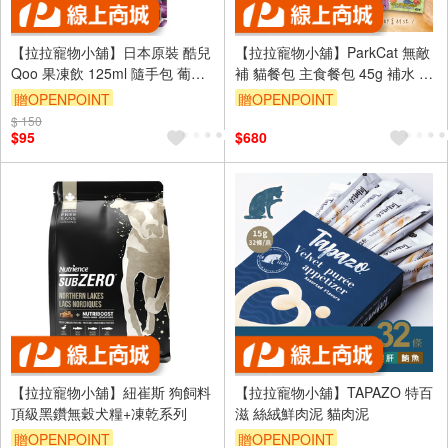
【拉拉寵物小舖】日本原裝 酷兒
【拉拉寵物小舖】ParkCat 無敵
Qoo 果凍飲 125ml 隨手包 葡萄
補 貓餐包 主食餐包 45g 補水 補
風味 凍飲品 飲料
肉 補機能 貓主食 貓罐 貓罐頭
贈OPENPOINT
贈OPENPOINT
$ 150
訂單滿 2000 元折抵 100元
訂單滿 2000 元折抵 100元
$95
$680
（運費不算在 2000 元的範圍
（運費不算在 2000 元的範圍
內）
內）
【拉拉寵物小舖】紐崔斯 狗飼料
【拉拉寵物小舖】TAPAZO 特百
頂級黑鑽無穀犬糧+凍乾系列
滋 絲絨鮮肉泥 貓肉泥
贈OPENPOINT
贈OPENPOINT