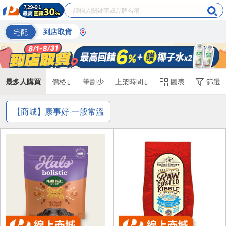
宅配
到店取貨
最多人購買
價格↓
筆劃少
上架時間↓
圖表
篩選
【商城】康事好-一般常溫