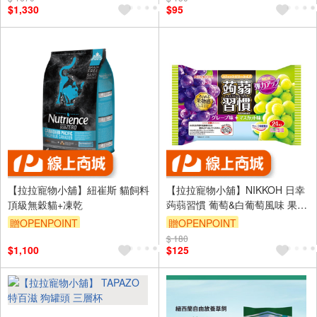
$1,330
$95
（運費不算在 2000 元的範圍
（運費不算在 2000 元的範圍
內）
內）
【拉拉寵物小舖】紐崔斯 貓飼料
【拉拉寵物小舖】NIKKOH 日幸
頂級無穀貓+凍乾
蒟蒻習慣 葡萄&白葡萄風味 果凍
條 24入/袋裝 風味絕佳 日本原裝
贈OPENPOINT
贈OPENPOINT
訂單滿 2000 元折抵 100元
$ 180
訂單滿 2000 元折抵 100元
$1,100
$125
（運費不算在 2000 元的範圍
（運費不算在 2000 元的範圍
內）
內）