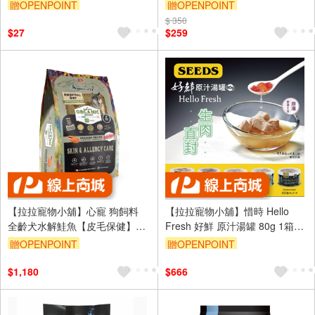
罐頭 吃到新鮮的味道
275ML 犬用 營養補給飲 寵物飲
贈OPENPOINT
贈OPENPOINT
料
訂單滿 2000 元折抵 100元
$ 350
訂單滿 2000 元折抵 100元
$27
$259
（運費不算在 2000 元的範圍
（運費不算在 2000 元的範圍
內）
內）
【拉拉寵物小舖】心寵 狗飼料
【拉拉寵物小舖】惜時 Hello
全齡犬水解鮭魚【皮毛保健】2
Fresh 好鮮 原汁湯罐 80g 1箱24
公斤 水解蛋白飼料 無穀 有機食
罐 貓罐 貓罐頭
贈OPENPOINT
贈OPENPOINT
譜
訂單滿 2000 元折抵 100元
訂單滿 2000 元折抵 100元
$1,180
$666
（運費不算在 2000 元的範圍
（運費不算在 2000 元的範圍
內）
內）