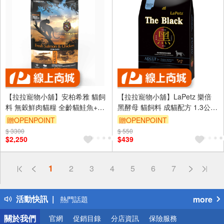
【拉拉寵物小舖】安柏希雅 貓飼
【拉拉寵物小舖】LaPetz 樂倍
料 無穀鮮肉貓糧 全齡貓鮭魚+雞
黑酵母 貓飼料 成貓配方 1.3公斤
肉5公斤 高肉量 超級食物添加 0
The Black
贈OPENPOINT
贈OPENPOINT
穀類
$ 3300
訂單滿 2000 元折抵 100元
$ 550
訂單滿 2000 元折抵 100元
$2,250
$439
（運費不算在 2000 元的範圍
（運費不算在 2000 元的範圍
內）
內）
偏遠地區配送
1
2
3
4
5
6
7
詐騙網頁！請小心！
得獎公告
活動快訊
more
熱門話題
銀行優惠
關於我們
官網
促銷目錄
分店資訊
保險服務
偏遠地區配送