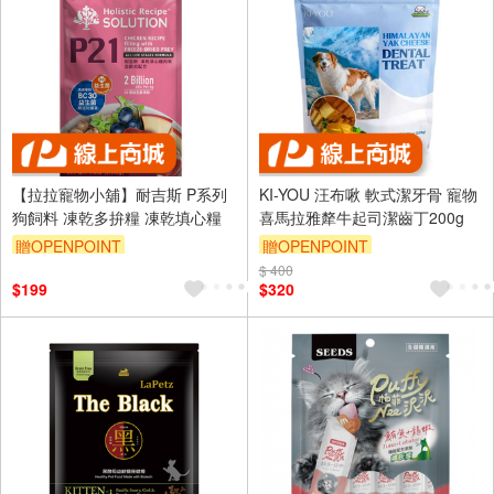
【拉拉寵物小舖】耐吉斯 P系列
KI-YOU 汪布啾 軟式潔牙骨 寵物
狗飼料 凍乾多拚糧 凍乾填心糧
喜馬拉雅犛牛起司潔齒丁200g
贈OPENPOINT
贈OPENPOINT
訂單滿 2000 元折抵 100元
$ 400
訂單滿 2000 元折抵 100元
$199
$320
（運費不算在 2000 元的範圍
（運費不算在 2000 元的範圍
內）
內）