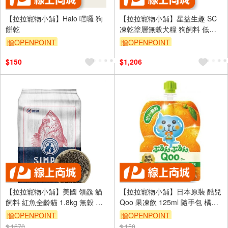
【拉拉寵物小舖】Halo 嘿囉 狗
【拉拉寵物小舖】星益生趣 SC
餅乾
凍乾塗層無穀犬糧 狗飼料 低溫
烘焙 65％肉類成分 35％有機蔬
贈OPENPOINT
贈OPENPOINT
果 添加益生菌 維護腸胃健康
訂單滿 2000 元折抵 100元
訂單滿 2000 元折抵 100元
$150
$1,206
（運費不算在 2000 元的範圍
（運費不算在 2000 元的範圍
內）
內）
【拉拉寵物小舖】美國 領鱻 貓
【拉拉寵物小舖】日本原裝 酷兒
飼料 紅魚全齡貓 1.8kg 無穀 低
Qoo 果凍飲 125ml 隨手包 橘子
敏感 野生精選 天然糧 高肉量 貓
風味 凍飲品 飲料
贈OPENPOINT
贈OPENPOINT
糧
$ 1670
訂單滿 2000 元折抵 100元
$ 150
訂單滿 2000 元折抵 100元