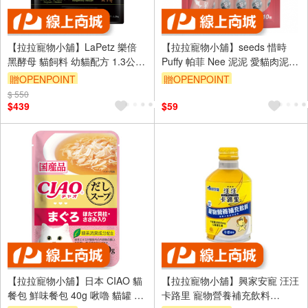
【拉拉寵物小舖】LaPetz 樂倍
【拉拉寵物小舖】seeds 惜時
黑酵母 貓飼料 幼貓配方 1.3公斤
Puffy 帕菲 Nee 泥泥 愛貓肉泥條
The Black
機能肉泥
贈OPENPOINT
贈OPENPOINT
$ 550
訂單滿 2000 元折抵 100元
訂單滿 2000 元折抵 100元
$439
$59
（運費不算在 2000 元的範圍
（運費不算在 2000 元的範圍
內）
內）
【拉拉寵物小舖】日本 CIAO 貓
【拉拉寵物小舖】興家安寵 汪汪
餐包 鮮味餐包 40g 啾嚕 貓罐 貓
卡路里 寵物營養補充飲料