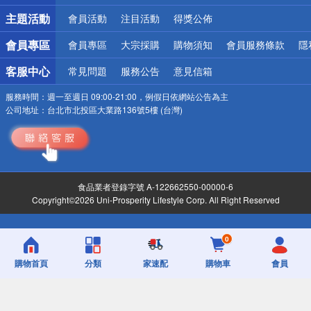
詐騙網頁！請小心！
主題活動
會員活動
注目活動
得獎公佈
會員專區
會員專區
大宗採購
購物須知
會員服務條款
隱
客服中心
常見問題
服務公告
意見信箱
服務時間：
週一至週日 09:00-21:00，例假日依網站公告為主
公司地址：
台北市北投區大業路136號5樓 (台灣)
食品業者登錄字號 A-122662550-00000-6
Copyright©2026 Uni-Prosperity Lifestyle Corp. All Right Reserved
0
購物首頁
分類
家速配
購物車
會員