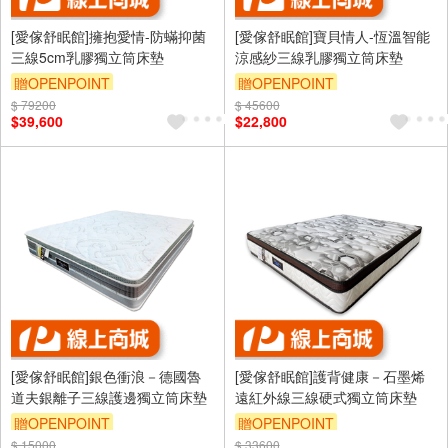
[愛傢舒眠館]擁抱愛情-防蟎抑菌
[愛傢舒眠館]寶貝情人-恆溫智能
三線5cm乳膠獨立筒床墊
涼感紗三線乳膠獨立筒床墊
贈OPENPOINT
贈OPENPOINT
$ 79200
$ 45600
$39,600
$22,800
[愛傢舒眠館]銀色衝浪－德國魯
[愛傢舒眠館]護背健康－石墨烯
道夫銀離子三線護邊獨立筒床墊
遠紅外線三線硬式獨立筒床墊
贈OPENPOINT
贈OPENPOINT
$ 15000
$ 33600