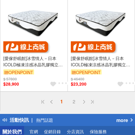
[愛傢舒眠館]冰雪情人－日本
[愛傢舒眠館]冰雪情人－日本
ICOLD極凍涼感冰晶乳膠獨立筒
ICOLD極凍涼感冰晶乳膠獨立筒
床墊
床墊
贈OPENPOINT
贈OPENPOINT
$ 57800
$ 46400
$28,900
$23,200
偏遠地區配送
1
2
詐騙網頁！請小心！
得獎公告
活動快訊
more
熱門話題
銀行優惠
關於我們
官網
促銷目錄
分店資訊
保險服務
偏遠地區配送