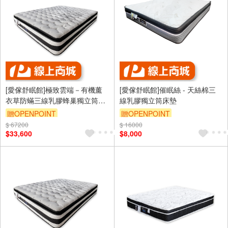
[愛傢舒眠館]極致雲端－有機薰
[愛傢舒眠館]催眠絲 - 天絲棉三
衣草防蟎三線乳膠蜂巢獨立筒床
線乳膠獨立筒床墊
墊
贈OPENPOINT
贈OPENPOINT
$ 67200
$ 16000
$33,600
$8,000