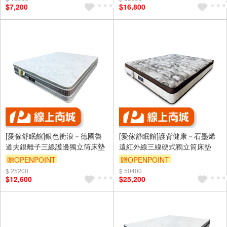
$7,200
$16,800
[愛傢舒眠館]銀色衝浪－德國魯
[愛傢舒眠館]護背健康－石墨烯
道夫銀離子三線護邊獨立筒床墊
遠紅外線三線硬式獨立筒床墊
贈OPENPOINT
贈OPENPOINT
$ 25200
$ 50400
$12,600
$25,200