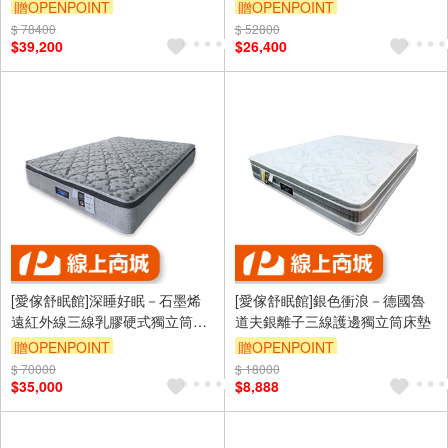
墊
贈OPENPOINT
贈OPENPOINT
$ 78400
$ 52800
$39,200
$26,400
[愛傢舒眠館]深睡好眠－石墨烯
[愛傢舒眠館]銀色衝浪－德國魯
遠紅外線三線乳膠硬式獨立筒床
道夫銀離子三線護邊獨立筒床墊
墊
贈OPENPOINT
贈OPENPOINT
$ 70000
$ 18000
$35,000
$8,888