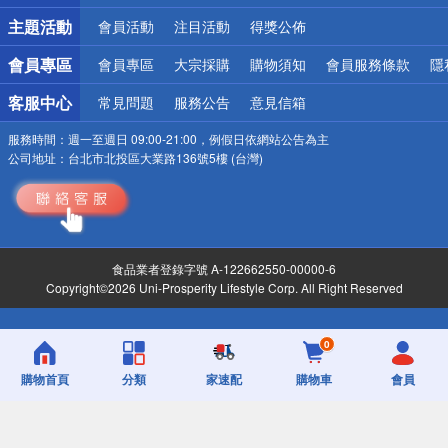
詐騙網頁！請小心！
主題活動
會員活動
注目活動
得獎公佈
會員專區
會員專區
大宗採購
購物須知
會員服務條款
隱
客服中心
常見問題
服務公告
意見信箱
服務時間：
週一至週日 09:00-21:00，例假日依網站公告為主
公司地址：
台北市北投區大業路136號5樓 (台灣)
食品業者登錄字號 A-122662550-00000-6
Copyright©2026 Uni-Prosperity Lifestyle Corp. All Right Reserved
0
購物首頁
分類
家速配
購物車
會員