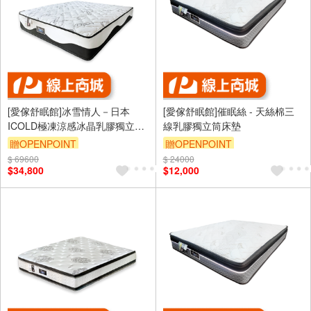
[愛傢舒眠館]冰雪情人－日本
[愛傢舒眠館]催眠絲 - 天絲棉三
ICOLD極凍涼感冰晶乳膠獨立筒
線乳膠獨立筒床墊
床墊
贈OPENPOINT
贈OPENPOINT
$ 69600
$ 24000
$34,800
$12,000