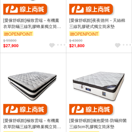
[愛傢舒眠館]極致雲端－有機薰
[愛傢舒眠館]夜夜德州－天絲棉
衣草防蟎三線乳膠蜂巢獨立筒床
三線乳膠硬式獨立筒床墊
墊
贈OPENPOINT
贈OPENPOINT
$ 55800
$ 43600
$27,900
$21,800
[愛傢舒眠館]極致雲端－有機薰
[愛傢舒眠館]擁抱愛情-防蟎抑菌
衣草防蟎三線乳膠蜂巢獨立筒床
三線5cm乳膠獨立筒床墊