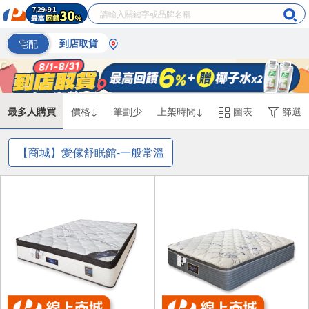
宅配
到店取貨
最多人購買
價格↓
筆劃少
上架時間↓
圖表
篩選
【商城】愛傢舒眠館-一般常溫