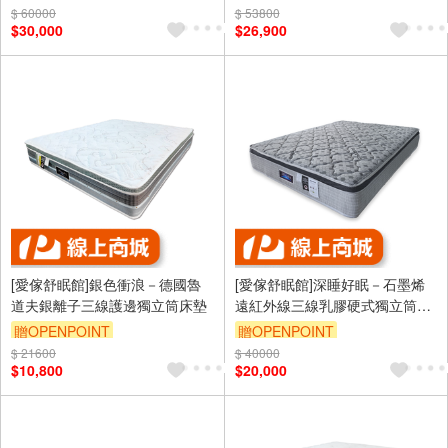
$ 60000
$ 53800
$30,000
$26,900
[愛傢舒眠館]銀色衝浪－德國魯
[愛傢舒眠館]深睡好眠－石墨烯
道夫銀離子三線護邊獨立筒床墊
遠紅外線三線乳膠硬式獨立筒床
墊
贈OPENPOINT
贈OPENPOINT
$ 21600
$ 40000
$10,800
$20,000