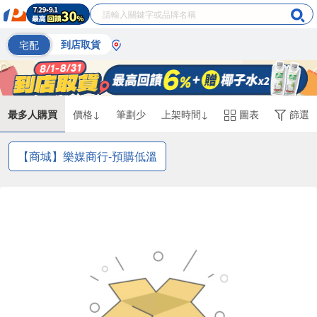
宅配
到店取貨
最多人購買
價格↓
筆劃少
上架時間↓
圖表
篩選
【商城】樂媒商行-預購低溫