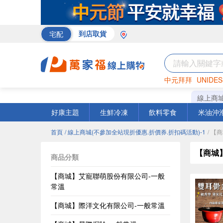
宅配
到店取貨
中元拜拜
UNIDES
米
巧克力
衛生紙
線上商
好康主題
生鮮冷凍
飲料零食
米油沖
首頁
/ 線上商城(不參加全站現折優惠.折價券.折扣碼活動)-1
/ 【
【商城
商品分類
【商城】艾寵聯萌股份有限公司-一般
常溫
【商城】際洋文化有限公司-一般常溫