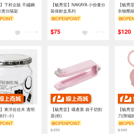
】下村企販 不鏽鋼
【毓秀堂】NAKAYA 小份量分
【毓秀堂
東煮分隔架
裝保鮮盒系列
衣物壓縮
POINT
贈OPENPOINT
贈OPEN
$75
$120
】東洋佐佐木 透明
【毓秀堂】曙產業 袋子切割
【毓秀堂
旅行-小)
器(粉)
刀(附磁
POINT
贈OPENPOINT
贈OPEN
$ 250
$ 240