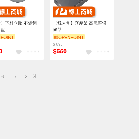
】下村企販 不鏽鋼
【毓秀堂】曙產業 高麗菜切
水籃
絲器
POINT
贈OPENPOINT
$ 690
0
$550
6
7