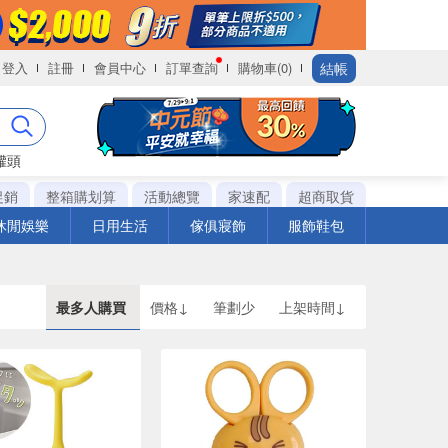
結帳
登入
註冊
會員中心
訂單查詢
購物車(0)
罐頭
促銷
整箱購划算
活動總覽
家速配
超商取貨
休閒娛樂
日用生活
傢俱寢飾
服飾鞋包
最多人購買
價格↓
筆劃少
上架時間↓