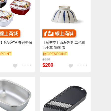
】NAKAYA 餐碗型保
【毓秀堂】西海陶器 二色刷
毛十草 飯碗-青
POINT
贈OPENPOINT
$ 350
$280