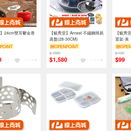
】24cm雙耳鬱金香
【毓秀堂】Arnest 不鏽鋼簡易
【毓秀堂
蒸盤(28-30CM)
置架-黃
POINT
贈OPENPOINT
贈OPEN
$ 1980
$ 120
0
$1,580
$99