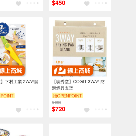
$450
】下村工業 2WAY開
【毓秀堂】COGIT 3WAY 防
滑鍋具支架
POINT
贈OPENPOINT
$ 900
$720