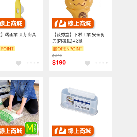
】曙產業 豆芽廚具
【毓秀堂】下村工業 安全剪
刀(附磁鐵)-松鼠
POINT
贈OPENPOINT
$ 240
$190