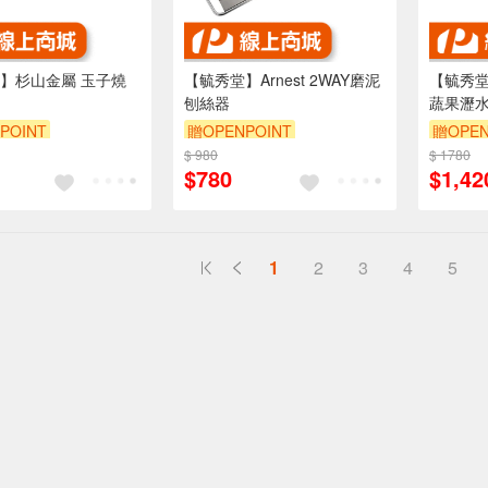
】杉山金屬 玉子燒
【毓秀堂】Arnest 2WAY磨泥
【毓秀堂
刨絲器
蔬果瀝
POINT
贈OPENPOINT
贈OPEN
$ 980
$ 1780
$780
$1,42
1
2
3
4
5