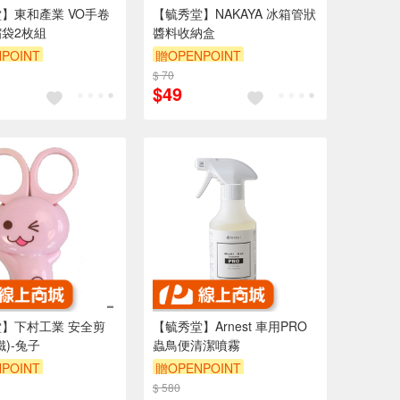
】東和產業 VO手卷
【毓秀堂】NAKAYA 冰箱管狀
袋2枚組
醬料收納盒
POINT
贈OPENPOINT
$ 70
$49
】下村工業 安全剪
【毓秀堂】Arnest 車用PRO
鐵)-兔子
蟲鳥便清潔噴霧
POINT
贈OPENPOINT
$ 580