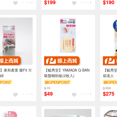
$199
$190
東和產業 樂Fit 方
【毓秀堂】YAMADA Q-BAN
【毓秀堂
綿
吸盤輔助板(2枚入)
箱達人
POINT
贈OPENPOINT
贈OPEN
$ 70
$ 350
$49
$275