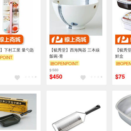
】下村工業 量勺匙
【毓秀堂】西海陶器 三本線
【毓秀堂
飯碗-青
鮮盒
POINT
贈OPENPOINT
贈OPEN
$ 580
$450
$75