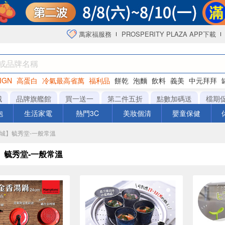
萬家福服務
PROSPERITY PLAZA APP下載
IGN
高蛋白
冷氣最高省萬
福利品
餅乾
泡麵
飲料
義美
中元拜拜
咖啡
城
品牌旗艦館
買一送一
第二件五折
點數加碼送
檔期
泡
生活家電
熱門3C
美妝個清
嬰童保健
商城】毓秀堂-一般常溫
】毓秀堂-一般常溫