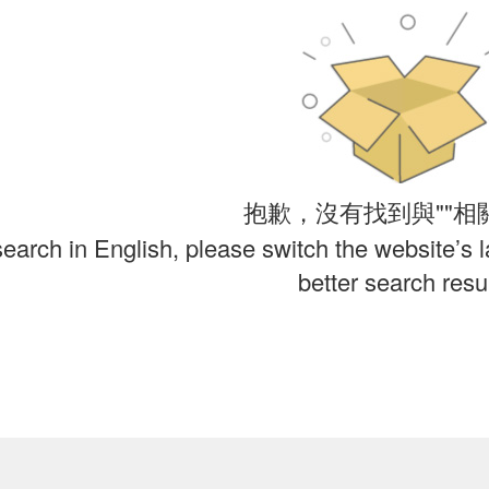
抱歉，沒有找到與""相
search in English, please switch the website’s 
better search resul