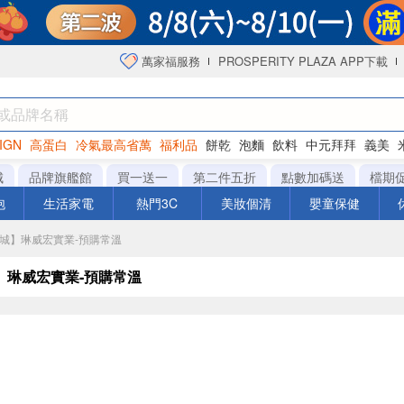
萬家福服務
PROSPERITY PLAZA APP下載
IGN
高蛋白
冷氣最高省萬
福利品
餅乾
泡麵
飲料
中元拜拜
義美
海苔
城
品牌旗艦館
買一送一
第二件五折
點數加碼送
檔期
泡
生活家電
熱門3C
美妝個清
嬰童保健
【商城】琳威宏實業-預購常溫
】琳威宏實業-預購常溫