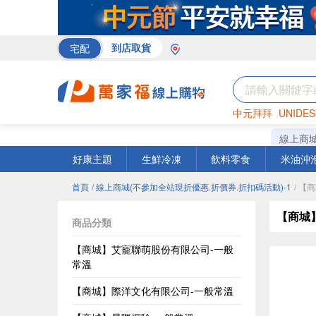
宅配
到店取貨
中元拜拜
UNIDES
巧克力
罐頭
咖啡
線上商
好康主題
生鮮冷凍
飲料零食
米油沖
首頁
/ 線上商城(不參加全站現折優惠.折價券.折扣碼活動)-1
/ 
【商城
商品分類
【商城】艾寵聯萌股份有限公司-一般
常溫
【商城】際洋文化有限公司-一般常溫