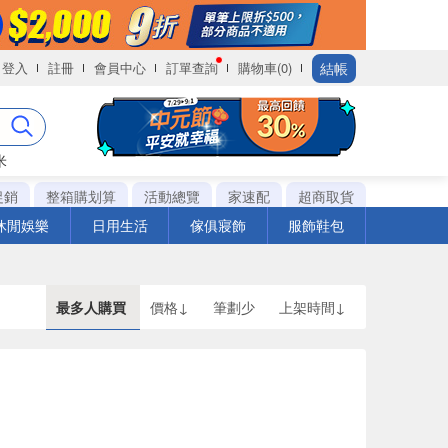
結帳
登入
註冊
會員中心
訂單查詢
購物車(0)
米
促銷
整箱購划算
活動總覽
家速配
超商取貨
休閒娛樂
日用生活
傢俱寢飾
服飾鞋包
最多人購買
價格↓
筆劃少
上架時間↓