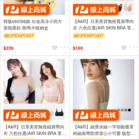
韓版s925純銀 白金高冷小四方
【A&R】日系美背無痕寬肩帶內
形熱賣款-附馬卡收納盒
衣 六色任選(AIR SKIN BRA 零重
力無痕內衣 無鋼圈 舒適透氣)
贈OPENPOINT
贈OPENPOINT
訂單滿999享95折
訂單滿999享95折
$239
$169
【A&R】日系美背無痕細肩帶內
【A&R】絲滑冰絲一字領顯瘦罩
衣 六色任選(AIR SKIN BRA 零重
杯細肩帶防滑背心小可愛 版型偏