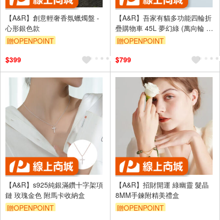
【A&R】創意輕奢香氛蠟燭盤 -
【A&R】吾家有貓多功能四輪折
心形銀色款
疊購物車 45L 夢幻綠 (萬向輪 摺
疊 手拉車 收納車 拉桿 買菜 露
贈OPENPOINT
贈OPENPOINT
營)
訂單滿999享95折
訂單滿999享95折
$399
$799
【A&R】s925純銀滿鑽十字架項
【A&R】招財開運 綠幽靈 髮晶
鏈 玫瑰金色 附馬卡收納盒
8MM手鍊附精美禮盒
贈OPENPOINT
贈OPENPOINT
訂單滿999享95折
訂單滿999享95折