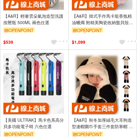
【A&R】輕奢雲朵氣泡造型洗護
【A&R】韓式手作馬卡龍香氛精
按壓瓶 500ML 兩色任選
油蠟燭 附精美陶瓷收納盤貝殼款
任選
贈OPENPOINT
贈OPENPOINT
訂單滿999享95折
訂單滿999享95折
$539
$1,099
【美國 ULTRAK】馬卡色系高分
【A&R】秋冬加厚絨毛大耳狗造
貝多功能電子哨 六色任選
型連帽圍巾手套三件套防寒帽 -
粉紫
贈OPENPOINT
贈OPENPOINT