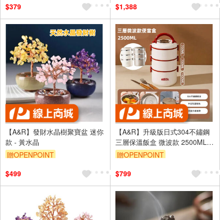
$379
$1,388
【A&R】發財水晶樹聚寶盆 迷你
【A&R】升級版日式304不鏽鋼
款 - 黃水晶
三層保溫飯盒 微波款 2500ML -
米紅色
贈OPENPOINT
贈OPENPOINT
訂單滿999享95折
訂單滿999享95折
$499
$799