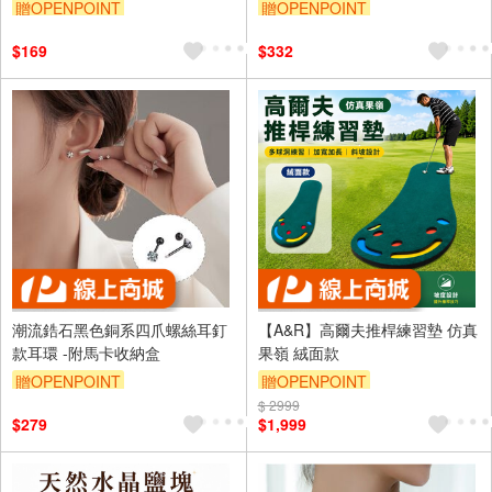
力無痕 無鋼圈 舒適)
小款 - 氣質白,2XL
贈OPENPOINT
贈OPENPOINT
訂單滿999享95折
訂單滿999享95折
$169
$332
潮流鋯石黑色銅系四爪螺絲耳釘
【A&R】高爾夫推桿練習墊 仿真
款耳環 -附馬卡收納盒
果嶺 絨面款
贈OPENPOINT
贈OPENPOINT
訂單滿999享95折
$ 2999
訂單滿999享95折
$279
$1,999