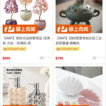
【A&R】發財水晶樹聚寶盆 琉璃
【A&R】招財開運青銅古紋三足
杯 大款 - 琉璃杯-黃
鼎香薰爐 貔貅款
贈OPENPOINT
贈OPENPOINT
訂單滿999享95折
訂單滿999享95折
$999
$799