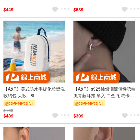
訂單滿999享95折
訂單滿999享95折
$449
$539
【A&R】美式防水手提化妝盥洗
【A&R】s925純銀潮流個性嘻哈
收納包 大款 - 8L
風青藤耳扣 單入 白金 附馬卡收
納盒
贈OPENPOINT
贈OPENPOINT
$ 999
訂單滿999享95折
訂單滿999享95折
$489
$309