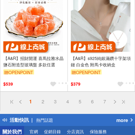
【A&R】招財開運 喜馬拉雅水晶
【A&R】s925純銀滿鑽十字架項
鹽石附造型玻璃盤 多款任選
鏈 白金色 附馬卡收納盒
贈OPENPOINT
贈OPENPOINT
訂單滿999享95折
訂單滿999享95折
$539
$379
偏遠地區配送
1
2
3
4
5
6
7
詐騙網頁！請小心！
得獎公告
活動快訊
more
熱門話題
銀行優惠
關於我們
官網
促銷目錄
分店資訊
保險服務
偏遠地區配送