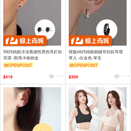
S925純銀冷淡風個性黑色耳釘款
韓版s925純銀鎖鏈耳扣款耳環
耳環 -附馬卡收納盒
單入 -白金色-單支
贈OPENPOINT
贈OPENPOINT
訂單滿999享95折
訂單滿999享95折
$419
$309