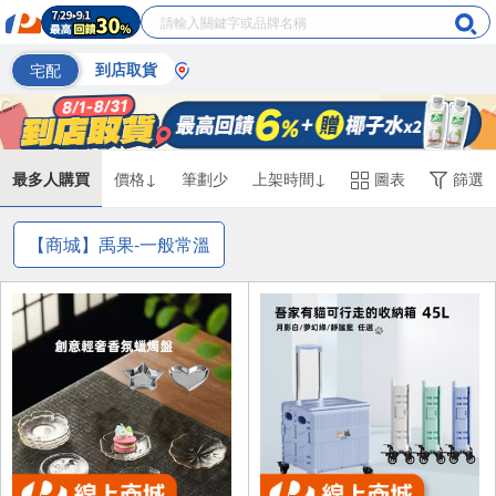
宅配
到店取貨
最多人購買
價格↓
筆劃少
上架時間↓
圖表
篩選
【商城】禹果-一般常溫