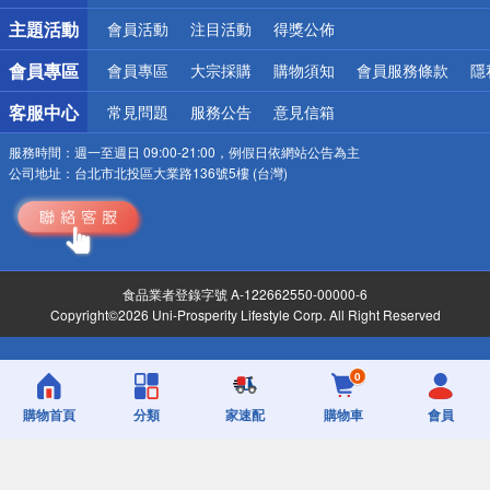
詐騙網頁！請小心！
主題活動
會員活動
注目活動
得獎公佈
會員專區
會員專區
大宗採購
購物須知
會員服務條款
隱
客服中心
常見問題
服務公告
意見信箱
服務時間：
週一至週日 09:00-21:00，例假日依網站公告為主
公司地址：
台北市北投區大業路136號5樓 (台灣)
食品業者登錄字號 A-122662550-00000-6
Copyright©2026 Uni-Prosperity Lifestyle Corp. All Right Reserved
0
購物首頁
分類
家速配
購物車
會員