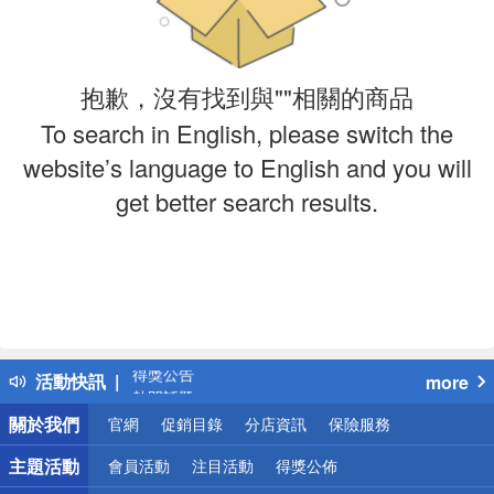
抱歉，沒有找到與""相關的商品
To search in English, please switch the
website’s language to English and you will
get better search results.
偏遠地區配送
詐騙網頁！請小心！
得獎公告
活動快訊
more
熱門話題
銀行優惠
關於我們
官網
促銷目錄
分店資訊
保險服務
偏遠地區配送
詐騙網頁！請小心！
主題活動
會員活動
注目活動
得獎公佈