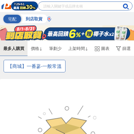
宅配
到店取貨
最多人購買
價格↓
筆劃少
上架時間↓
圖表
篩選
【商城】一番蔘-一般常溫