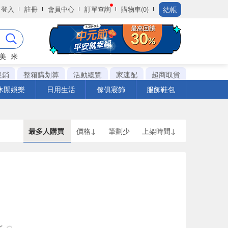
結帳
登入
註冊
會員中心
訂單查詢
購物車(0)
美
米
促銷
整箱購划算
活動總覽
家速配
超商取貨
休閒娛樂
日用生活
傢俱寢飾
服飾鞋包
最多人購買
價格↓
筆劃少
上架時間↓