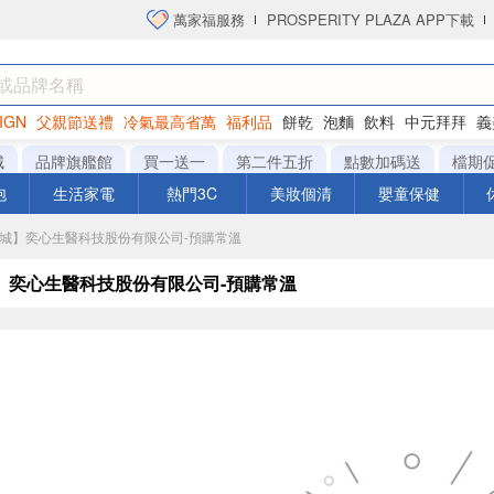
萬家福服務
PROSPERITY PLAZA APP下載
IGN
父親節送禮
冷氣最高省萬
福利品
餅乾
泡麵
飲料
中元拜拜
義
洋芋片
城
品牌旗艦館
買一送一
第二件五折
點數加碼送
檔期
泡
生活家電
熱門3C
美妝個清
嬰童保健
【商城】奕心生醫科技股份有限公司-預購常溫
】奕心生醫科技股份有限公司-預購常溫