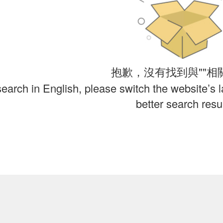
抱歉，沒有找到與""相
search in English, please switch the website’s 
better search resul