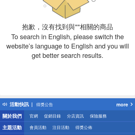
抱歉，沒有找到與""相關的商品
To search in English, please switch the
website’s language to English and you will
get better search results.
偏遠地區配送
詐騙網頁！請小心！
活動快訊
more
得獎公告
熱門話題
關於我們
官網
促銷目錄
分店資訊
保險服務
銀行優惠
偏遠地區配送
主題活動
會員活動
注目活動
得獎公佈
詐騙網頁！請小心！