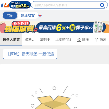
宅配
到店取貨
最多人購買
價格↓
筆劃少
上架時間↓
圖表
篩選
【商城】新天鵝堡-一般低溫