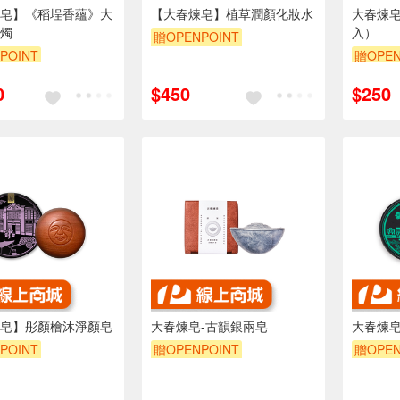
皂】《稻埕香蘊》大
【大春煉皂】植草潤顏化妝水
大春煉皂
燭
入）
贈OPENPOINT
POINT
贈OPEN
0
$450
$250
皂】彤顏檜沐淨顏皂
大春煉皂-古韻銀兩皂
大春煉皂
POINT
贈OPENPOINT
贈OPEN