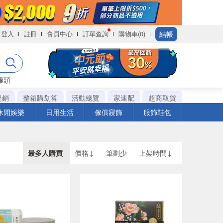
結帳
登入
註冊
會員中心
訂單查詢
購物車(0)
罐頭
促銷
整箱購划算
活動總覽
家速配
超商取貨
休閒娛樂
日用生活
傢俱寢飾
服飾鞋包
最多人購買
價格↓
筆劃少
上架時間↓