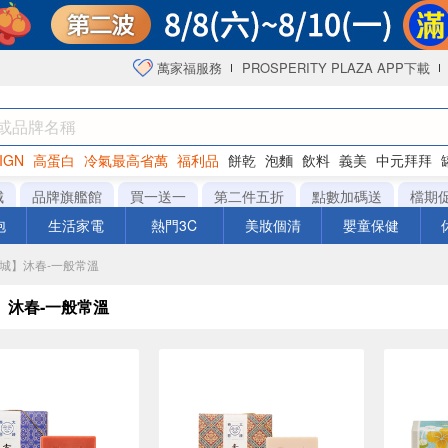
萬家福服務
PROSPERITY PLAZA APP下載
IGN
高蛋白
冷氣最高省萬
福利品
餅乾
泡麵
飲料
義美
中元拜拜
咖啡
城
品牌旗艦館
買一送一
第二件五折
點數加碼送
檔期
泡
生活家電
熱門3C
美妝個清
嬰童保健
商城】沐春-一般常溫
】沐春-一般常溫