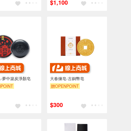
$1,100
-夢中築炭淨顏皂
大春煉皂-古銅幣皂
POINT
贈OPENPOINT
$300