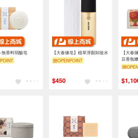
-無香料弱酸皂
【大春煉皂】植草淨顏卸妝水
【大春
豆香氛
POINT
贈OPENPOINT
贈OPEN
$450
$1,10