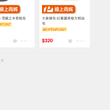
-雪巖之木香氛皂
大春煉皂-紅藜慶典複方精油
皂
POINT
贈OPENPOINT
$320