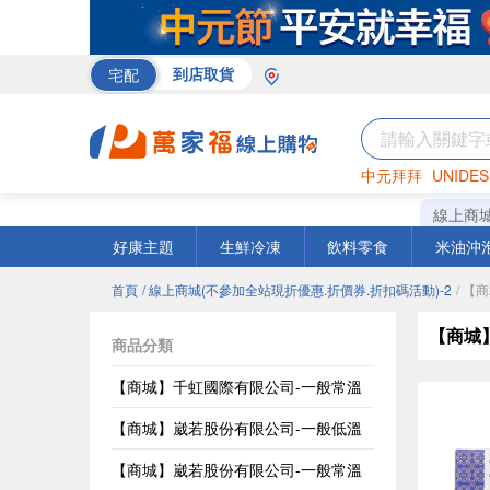
宅配
到店取貨
中元拜拜
UNIDES
米
巧克力
衛生紙
線上商
好康主題
生鮮冷凍
飲料零食
米油沖
首頁
/ 線上商城(不參加全站現折優惠.折價券.折扣碼活動)-2
/ 【
【商城
商品分類
【商城】千虹國際有限公司-一般常溫
【商城】崴若股份有限公司-一般低溫
【商城】崴若股份有限公司-一般常溫