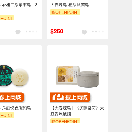
-衣柑二淨家事皂（3
大春煉皂-植淨抗菌皂
贈OPENPOINT
POINT
$250
-瓜顏悅色潔顏皂
【大春煉皂】《沉靜樂符》大
豆香氛蠟燭
POINT
贈OPENPOINT