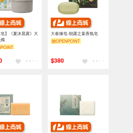
煉皂】《夏沐晨露》大
大春煉皂-朝露之葉香氛皂
蠟燭
贈OPENPOINT
POINT
0
$380