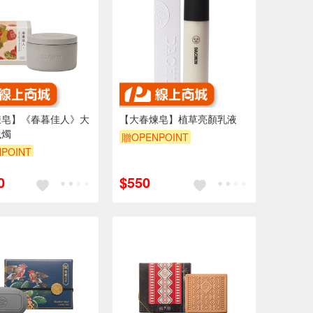
煉皂】《春暮佳人》大
【大春煉皂】植草亮顏乳液
蠟燭
贈OPENPOINT
POINT
0
$550