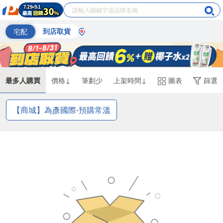
宅配
到店取貨
最多人購買
價格↓
筆劃少
上架時間↓
圖表
篩選
【商城】為彥國際-預購常溫