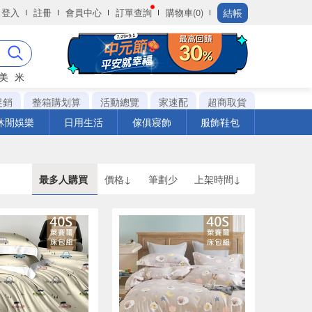
結帳
登入
註冊
會員中心
訂單查詢
購物車(0)
美
米
促銷
整箱購划算
活動總覽
家速配
超商取貨
休閒娛樂
日用生活
傢俱寢飾
服飾鞋包
最多人購買
價格↓
筆劃少
上架時間↓