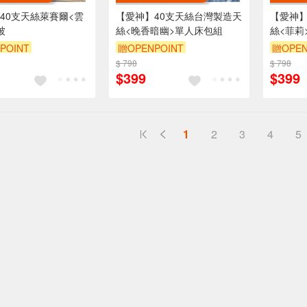
40支天絲萊賽爾<雲
【愛神】40支天絲台灣製造天
【愛神】
被
絲<晚香暗幽>單人床包組
絲<菲莉
POINT
贈OPENPOINT
贈OPEN
$ 798
$ 798
$399
$399
1
2
3
4
5