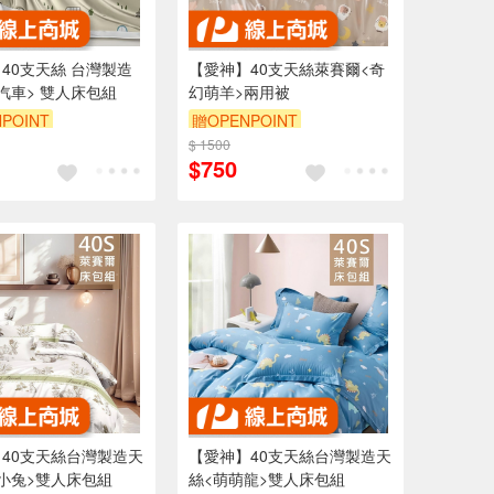
40支天絲 台灣製造
【愛神】40支天絲萊賽爾<奇
汽車> 雙人床包組
幻萌羊>兩用被
POINT
贈OPENPOINT
$ 1500
$750
40支天絲台灣製造天
【愛神】40支天絲台灣製造天
小兔>雙人床包組
絲<萌萌龍>雙人床包組