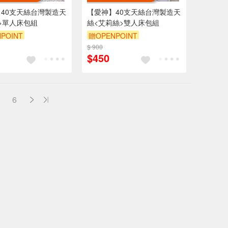
40支天絲台灣製造天
【愛神】40支天絲台灣製造天
>單人床包組
絲<艾莉絲>雙人床包組
POINT
贈OPENPOINT
$ 900
$450
6