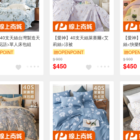
40支天絲台灣製造天
【愛神】40支天絲萊賽爾<艾
【愛神】
花語>單人床包組
莉絲>涼被
絲<快樂
POINT
贈OPENPOINT
贈OPEN
$ 900
$ 900
$450
$450