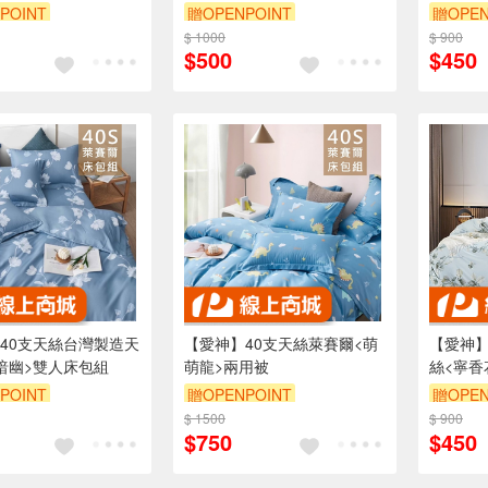
POINT
贈OPENPOINT
贈OPEN
$ 1000
$ 900
$500
$450
40支天絲台灣製造天
【愛神】40支天絲萊賽爾<萌
【愛神】
暗幽>雙人床包組
萌龍>兩用被
絲<寧香
POINT
贈OPENPOINT
贈OPEN
$ 1500
$ 900
$750
$450