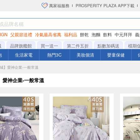
萬家福服務
PROSPERITY PLAZA APP下載
IGN
父親節送禮
冷氣最高省萬
福利品
餅乾
泡麵
飲料
中元拜拜
義
洋芋片
城
品牌旗艦館
買一送一
第二件五折
點數加碼送
檔期
泡
生活家電
熱門3C
美妝個清
嬰童保健
商城】愛神企業-一般常溫
】愛神企業-一般常溫