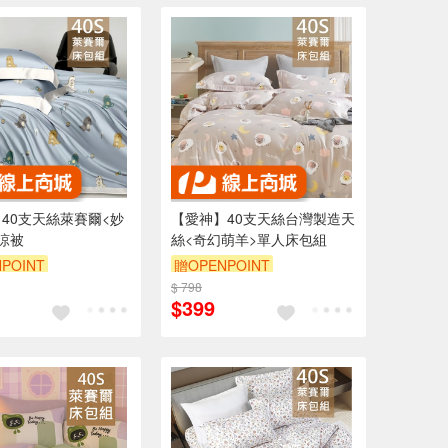
40支天絲萊賽爾<妙
【愛神】40支天絲台灣製造天
涼被
絲<奇幻萌羊>單人床包組
POINT
贈OPENPOINT
$ 798
$399