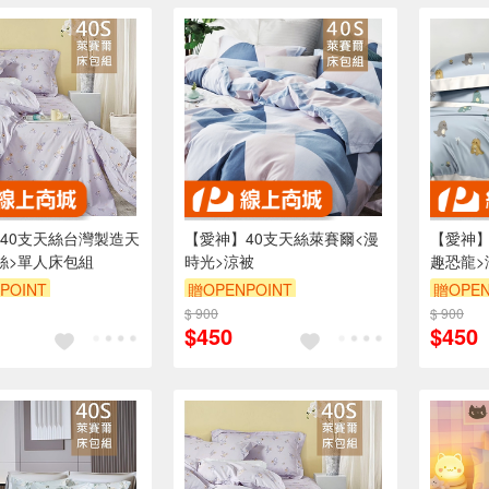
40支天絲台灣製造天
【愛神】40支天絲萊賽爾<漫
【愛神】
絲>單人床包組
時光>涼被
趣恐龍>
POINT
贈OPENPOINT
贈OPEN
$ 900
$ 900
$450
$450