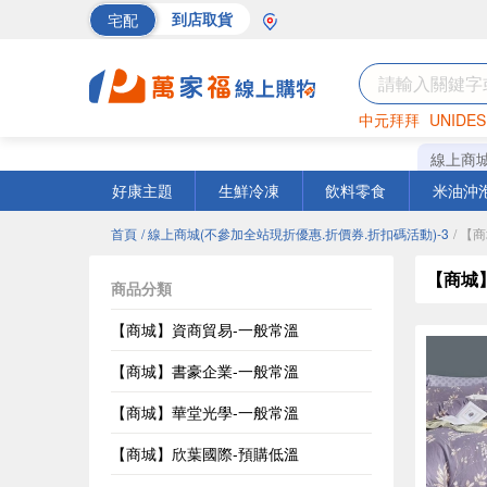
宅配
到店取貨
中元拜拜
UNIDES
巧克力
罐頭
海苔
線上商
好康主題
生鮮冷凍
飲料零食
米油沖
首頁
/ 線上商城(不參加全站現折優惠.折價券.折扣碼活動)-3
/ 【
【商城
商品分類
【商城】資商貿易-一般常溫
【商城】書豪企業-一般常溫
【商城】華堂光學-一般常溫
【商城】欣葉國際-預購低溫