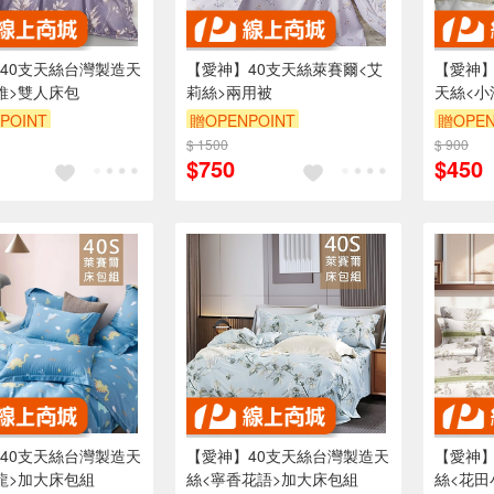
40支天絲台灣製造天
【愛神】40支天絲萊賽爾<艾
【愛神】
維>雙人床包
莉絲>兩用被
天絲<小
POINT
贈OPENPOINT
贈OPEN
$ 1500
$ 900
$750
$450
40支天絲台灣製造天
【愛神】40支天絲台灣製造天
【愛神】
龍>加大床包組
絲<寧香花語>加大床包組
絲<花田