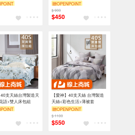
POINT
贈OPENPOINT
$ 900
$450
40支天絲台灣製造天
【愛神】40支天絲 台灣製造
花語>雙人床包組
天絲<彩色生活>薄被套
POINT
贈OPENPOINT
$ 1100
$550