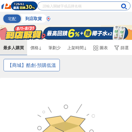
宅配
到店取貨
最多人購買
價格↓
筆劃少
上架時間↓
圖表
篩選
【商城】酷創-預購低溫