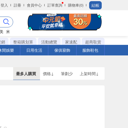
結帳
登入
註冊
會員中心
訂單查詢
購物車(0)
美
米
促銷
整箱購划算
活動總覽
家速配
超商取貨
休閒娛樂
日用生活
傢俱寢飾
服飾鞋包
最多人購買
價格↓
筆劃少
上架時間↓