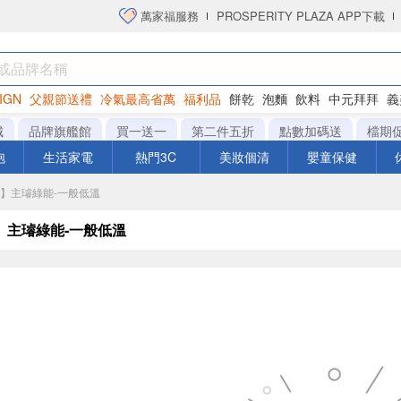
萬家福服務
PROSPERITY PLAZA APP下載
IGN
父親節送禮
冷氣最高省萬
福利品
餅乾
泡麵
飲料
中元拜拜
義
洋芋片
城
品牌旗艦館
買一送一
第二件五折
點數加碼送
檔期
泡
生活家電
熱門3C
美妝個清
嬰童保健
城】主璿綠能-一般低溫
】主璿綠能-一般低溫