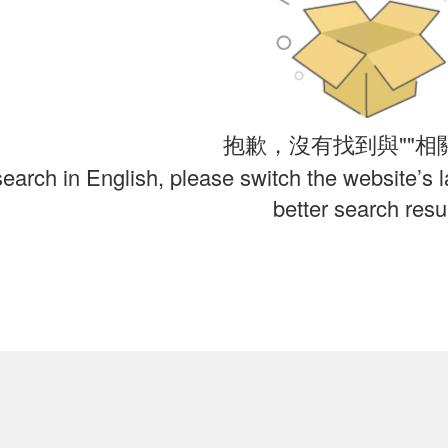
抱歉，沒有找到與""相
search in English, please switch the website’s 
better search resul