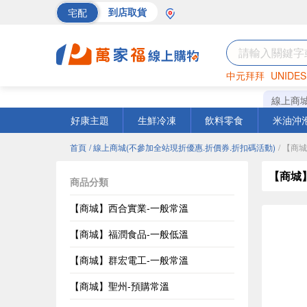
宅配
到店取貨
中元拜拜
UNIDES
巧克力
罐頭
海苔
線上商
好康主題
生鮮冷凍
飲料零食
米油沖
首頁
/ 線上商城(不參加全站現折優惠.折價券.折扣碼活動)
/ 【商
【商城
商品分類
【商城】西合實業-一般常溫
【商城】福潤食品-一般低溫
【商城】群宏電工-一般常溫
【商城】聖州-預購常溫