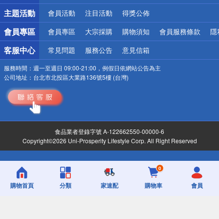
詐騙網頁！請小心！
主題活動
會員活動
注目活動
得獎公佈
會員專區
會員專區
大宗採購
購物須知
會員服務條款
隱
客服中心
常見問題
服務公告
意見信箱
服務時間：
週一至週日 09:00-21:00，例假日依網站公告為主
公司地址：
台北市北投區大業路136號5樓 (台灣)
食品業者登錄字號 A-122662550-00000-6
Copyright©2026 Uni-Prosperity Lifestyle Corp. All Right Reserved
0
購物首頁
分類
家速配
購物車
會員