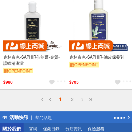
克林奇克-SAPHIR莎菲爾-金質-
克林奇克-SAPHIR-油皮保養乳
護蠟清潔露
贈OPENPOINT
贈OPENPOINT
$980
$705
偏遠地區配送
1
2
詐騙網頁！請小心！
得獎公告
活動快訊
more
熱門話題
銀行優惠
關於我們
官網
促銷目錄
分店資訊
保險服務
偏遠地區配送