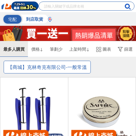
宅配
到店取貨
最多人購買
價格↓
筆劃少
上架時間↓
圖表
篩選
【商城】克林奇克有限公司-一般常溫