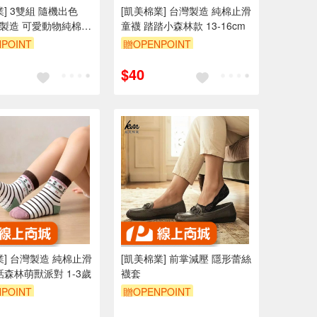
業] 3雙組 隨機出色
[凱美棉業] 台灣製造 純棉止滑
灣製造 可愛動物純棉襪
童襪 踏踏小森林款 13-16cm
cm 凱美棉業
POINT
贈OPENPOINT
$40
業] 台灣製造 純棉止滑
[凱美棉業] 前掌減壓 隱形蕾絲
話森林萌獸派對 1-3歲
襪套
POINT
贈OPENPOINT