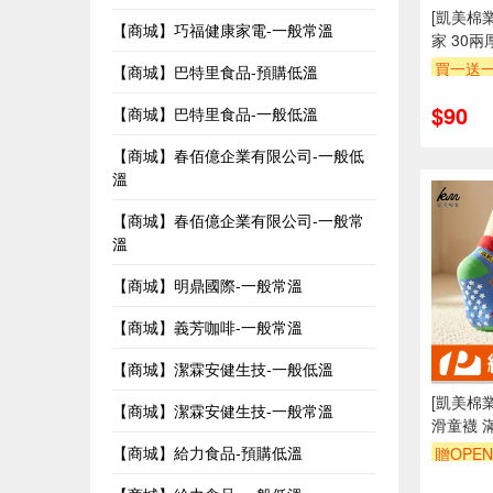
[凱美棉業] MIT台灣製 
【商城】巧福健康家電-一般常溫
家 30
(買1送
買一送
【商城】巴特里食品-預購低溫
2/4/6..
$90
【商城】巴特里食品-一般低溫
【商城】春佰億企業有限公司-一般低
溫
【商城】春佰億企業有限公司-一般常
溫
【商城】明鼎國際-一般常溫
【商城】義芳咖啡-一般常溫
【商城】潔霖安健生技-一般低溫
[凱美棉業
【商城】潔霖安健生技-一般常溫
滑童襪 
歲
【商城】給力食品-預購低溫
贈OPEN