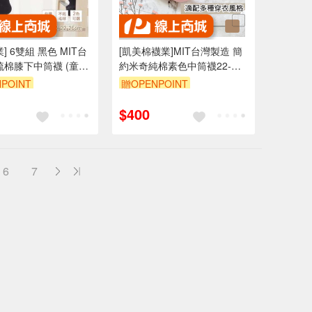
] 6雙組 黑色 MIT台
[凱美棉襪業]MIT台灣製造 簡
梳棉膝下中筒襪 (童
約米奇純棉素色中筒襪22-
7cm
26cm 凱美棉業
POINT
贈OPENPOINT
$400
6
7