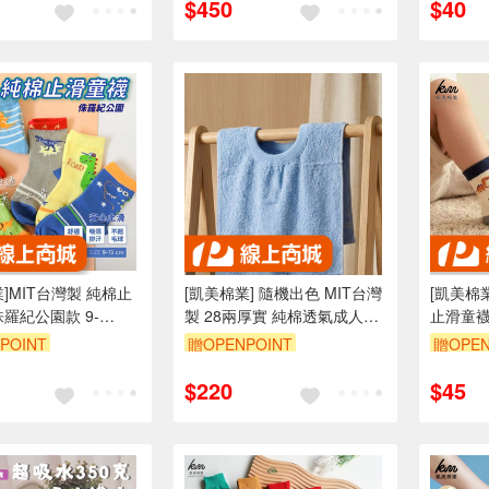
$450
$40
]MIT台灣製 純棉止
[凱美棉業] 隨機出色 MIT台灣
[凱美棉業
侏羅紀公園款 9-
製 28兩厚實 純棉透氣成人圍
止滑童襪
8雙組隨機出色
兜/口水巾 精緻帶緞素色款
POINT
贈OPENPOINT
贈OPEN
$220
$45