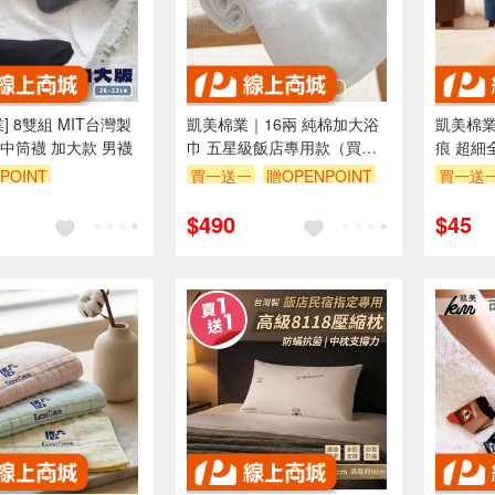
] 8雙組 MIT台灣製
凱美棉業｜16兩 純棉加大浴
凱美棉業
中筒襪 加大款 男襪
巾 五星級飯店專用款（買一
痕 超細
送一，雙數2/4/6..下單）
雙數2/4
POINT
買一送一
贈OPENPOINT
買一送
$490
$45