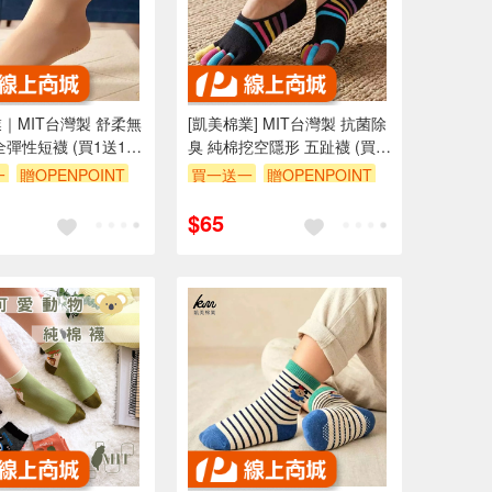
｜MIT台灣製 舒柔無
[凱美棉業] MIT台灣製 抗菌除
全彈性短襪 (買1送1，
臭 純棉挖空隱形 五趾襪 (買1
/6..下單，贈送隨機)
送1，雙數2/4/6..下單，贈送
一
贈OPENPOINT
買一送一
贈OPENPOINT
隨機)
$65