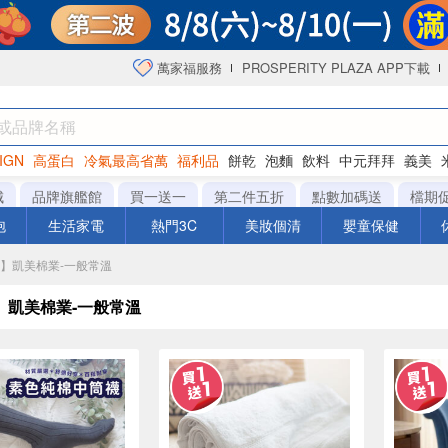
萬家福服務
PROSPERITY PLAZA APP下載
IGN
高蛋白
冷氣最高省萬
福利品
餅乾
泡麵
飲料
中元拜拜
義美
海苔
城
品牌旗艦館
買一送一
第二件五折
點數加碼送
檔期
泡
生活家電
熱門3C
美妝個清
嬰童保健
城】凱美棉業-一般常溫
】凱美棉業-一般常溫