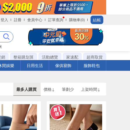
結帳
登入
註冊
會員中心
訂單查詢
購物車(0)
米
促銷
整箱購划算
活動總覽
家速配
超商取貨
休閒娛樂
日用生活
傢俱寢飾
服飾鞋包
最多人購買
價格↓
筆劃少
上架時間↓