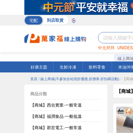
宅配
到店取貨
中元拜拜
UNIDES
巧克力
罐頭
咖啡
線上商
好康主題
生鮮冷凍
飲料零食
米油沖
首頁
/ 線上商城(不參加全站現折優惠.折價券.折扣碼活動)
/ 【商
【商城
商品分類
【商城】西合實業-一般常溫
【商城】福潤食品-一般低溫
【商城】群宏電工-一般常溫