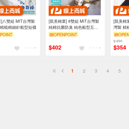
]八雙組 MIT台灣製
[凱美棉業] 8雙組 MIT台灣製
[凱美棉業
精梳棉細針船型短襪
純棉抗菌防臭 純色船型五指
灣製 精
襪 兩色
襪)13-1
POINT
贈OPENPOINT
贈OPEN
$ 490
$402
$354
1
2
3
4
5