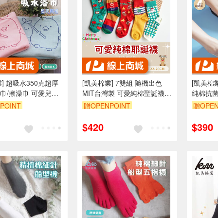
] 超吸水350克超厚
[凱美棉業] 7雙組 隨機出色
[凱美棉業
擦澡巾 可愛兒童
MIT台灣製 可愛純棉聖誕襪
純棉抗
耶誕襪 聖誕禮物 -聖誕繽紛款
POINT
贈OPENPOINT
贈OPEN
$420
$390