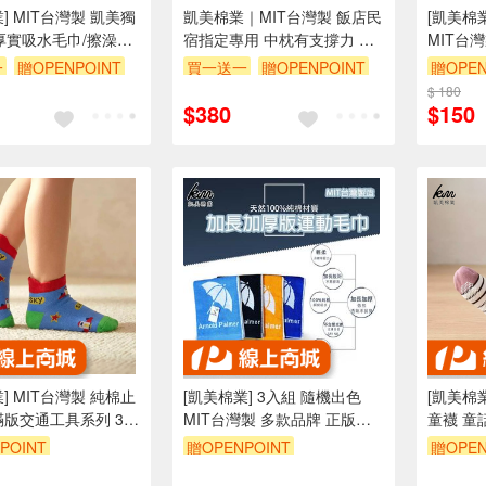
凱美獨
凱美棉業｜MIT台灣製 飯店民
[凱美棉
兩厚實吸水毛巾/擦澡巾
宿指定專用 中枕有支撐力 高
MIT台
1隨機出色，雙數
級8118壓縮枕 防蟎抗菌 (買一
22-26
一
贈OPENPOINT
買一送一
贈OPENPOINT
贈OPEN
下單)
送一，雙數2/4/6..下單)
$ 180
$380
$150
] MIT台灣製 純棉止
[凱美棉業] 3入組 隨機出色
[凱美棉
滿版交通工具系列 3-6
MIT台灣製 多款品牌 正版授
童襪 童
權 加厚/加長版運動毛巾 凱美
POINT
贈OPENPOINT
贈OPEN
棉業