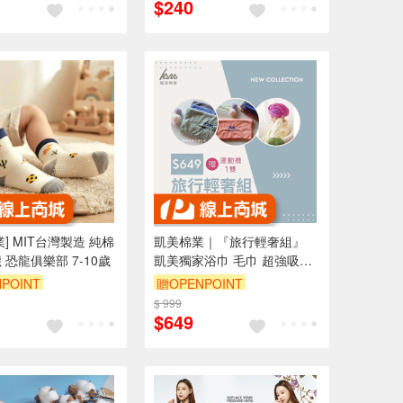
$240
] MIT台灣製造 純棉
凱美棉業｜『旅行輕奢組』
 恐龍俱樂部 7-10歲
凱美獨家浴巾 毛巾 超強吸水
浴帽 出遊必備組合
POINT
贈OPENPOINT
$ 999
$649