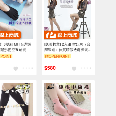
] 6雙組 MIT台灣製
[凱美棉業] 2入組 空姐灰（台
菌隱形挖空五趾襪
灣製造）佳賀晴假透膚褲襪
M-XXL（四色款）
POINT
贈OPENPOINT
$580