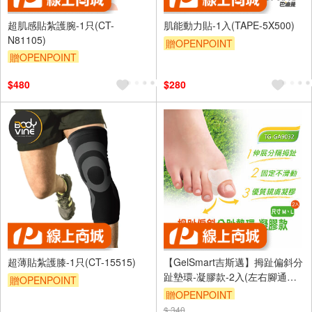
超肌感貼紮護腕-1只(CT-
肌能動力貼-1入(TAPE-5X500)
N81105)
贈OPENPOINT
贈OPENPOINT
訂單滿999享9折
訂單滿999享9折
$480
$280
超薄貼紮護膝-1只(CT-15515)
【GelSmart吉斯邁】拇趾偏斜分
趾墊環-凝膠款-2入(左右腳通
贈OPENPOINT
用、0.8cm分趾墊抗菌親膚、
贈OPENPOINT
訂單滿999享9折
TG-GA9032)
$ 340
訂單滿999享9折