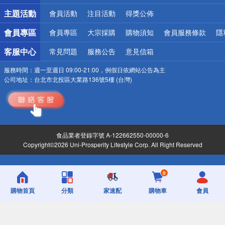
詐騙網頁！請小心！
主題活動
會員活動
注目活動
得獎公佈
會員專區
會員專區
大宗採購
購物須知
會員服務條款
隱
客服中心
常見問題
服務公告
意見信箱
服務時間：
週一至週日 09:00-21:00，例假日依網站公告為主
公司地址：
台北市北投區大業路136號5樓 (台灣)
食品業者登錄字號 A-122662550-00000-6
Copyright©2026 Uni-Prosperity Lifestyle Corp. All Right Reserved
0
購物首頁
分類
家速配
購物車
會員