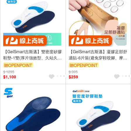
【GelSmart吉斯邁】雙密度矽膠
【GelSmart吉斯邁】凝膠足部舒
鞋墊-1雙(厚片強效型、久站久走
適貼-6片裝(避免穿鞋咬腳、摩擦
必備、足底吸震減壓、SI-
不適、PU-UG8102)
贈OPENPOINT
贈OPENPOINT
SI502D)
$ 1295
訂單滿999享9折
$ 305
訂單滿999享9折
$1,100
$259