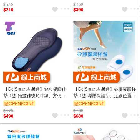
GA9013)
$ 245
訂單滿999享9折
$ 460
訂單滿999享9折
$210
$390
【GelSmart吉斯邁】健步凝膠鞋
【GelSmart吉斯邁】矽膠腳跟杯
墊-1雙(預畫鞋號尺寸線、方便自
墊-1雙(減壓保護型、足跟位置吸
行剪裁、TG-GI740F)
震強化、SI-SH210D)
贈OPENPOINT
贈OPENPOINT
$ 575
訂單滿999享9折
$ 800
訂單滿999享9折
$490
$680