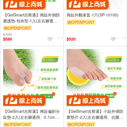
【GelSmart吉斯邁】拇趾外側防
拇趾外翻束套-1只(SP-10100)
磨護墊-包布型-1入(左右腳通
贈OPENPOINT
用、抗菌布料、親膚舒適、MG-
贈OPENPOINT
訂單滿999享9折
GBN110F)
$ 695
訂單滿999享9折
$590
$520
【GelSmart吉斯邁】拇趾偏斜分
【GelSmart吉斯邁】小趾外側防
趾墊-2入(左右腳通用、0.7cm分
磨墊片-2入(左右腳通用、抗菌防
趾墊、獨特凝膠抗菌親膚、MG-
臭、親膚舒適、TG-GTS010)
贈OPENPOINT
贈OPENPOINT