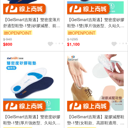
【GelSmart吉斯邁】雙密度薄片
【GelSmart吉斯邁】雙密度矽膠
舒適型鞋墊-1雙(矽膠減壓、前掌
鞋墊-1雙(厚片強效型、久站久走
波紋吸震、適用多種鞋款、SI-
必備、足底吸震減壓、SI-
贈OPENPOINT
贈OPENPOINT
SI732DF)
SI502D)
$ 940
訂單滿999享9折
$ 1295
訂單滿999享9折
$800
$1,100
【GelSmart吉斯邁】雙密度矽膠
【GelSmart吉斯邁】凝膠減壓鞋
鞋墊-1雙(厚片強效型、久站久走
墊-1雙(女鞋款、高跟鞋適用、