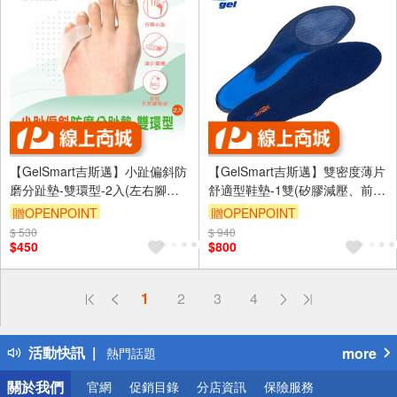
【GelSmart吉斯邁】小趾偏斜防
【GelSmart吉斯邁】雙密度薄片
磨分趾墊-雙環型-2入(左右腳通
舒適型鞋墊-1雙(矽膠減壓、前掌
用、0.5cm分趾墊、TG-
波紋吸震、適用多種鞋款、SI-
贈OPENPOINT
贈OPENPOINT
GTS0062-S)
SI732DF)
$ 530
訂單滿999享9折
$ 940
訂單滿999享9折
$450
$800
偏遠地區配送
1
2
3
4
詐騙網頁！請小心！
得獎公告
活動快訊
more
熱門話題
銀行優惠
關於我們
官網
促銷目錄
分店資訊
保險服務
偏遠地區配送