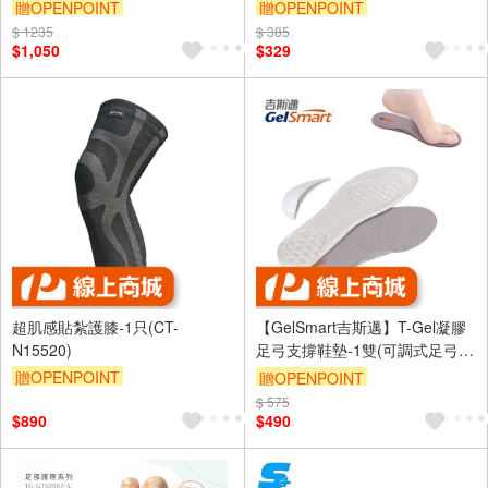
必備、足底吸震減壓、SI-
PU-UI346)
贈OPENPOINT
贈OPENPOINT
SI502D)
$ 1235
訂單滿999享9折
$ 385
訂單滿999享9折
$1,050
$329
超肌感貼紮護膝-1只(CT-
【GelSmart吉斯邁】T-Gel凝膠
N15520)
足弓支撐鞋墊-1雙(可調式足弓墊
片、凝膠吸震、抗菌表布、TG-
贈OPENPOINT
贈OPENPOINT
GI760F)
訂單滿999享9折
$ 575
訂單滿999享9折
$890
$490