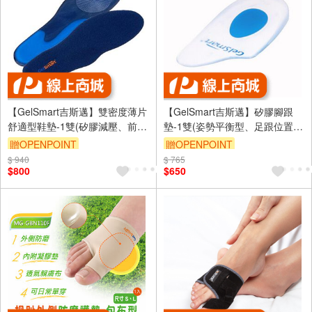
【GelSmart吉斯邁】雙密度薄片
【GelSmart吉斯邁】矽膠腳跟
舒適型鞋墊-1雙(矽膠減壓、前掌
墊-1雙(姿勢平衡型、足跟位置吸
波紋吸震、適用多種鞋款、SI-
震強化、SI-SH301D)
贈OPENPOINT
贈OPENPOINT
SI732DF)
$ 940
訂單滿999享9折
$ 765
訂單滿999享9折
$800
$650