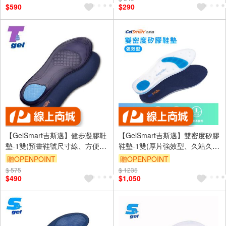
$590
$290
【GelSmart吉斯邁】健步凝膠鞋
【GelSmart吉斯邁】雙密度矽膠
墊-1雙(預畫鞋號尺寸線、方便自
鞋墊-1雙(厚片強效型、久站久走
行剪裁、TG-GI740F)
必備、足底吸震減壓、SI-
贈OPENPOINT
贈OPENPOINT
SI502D)
$ 575
訂單滿999享9折
$ 1235
訂單滿999享9折
$490
$1,050