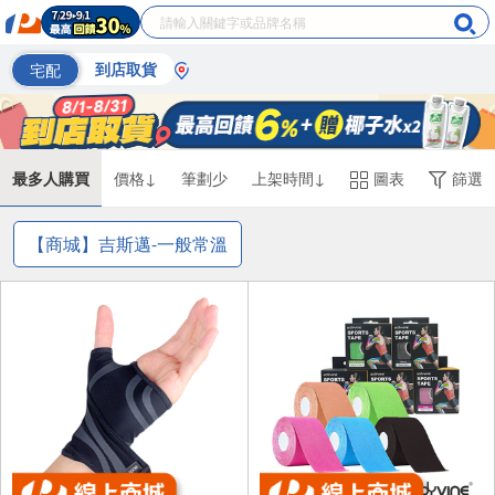
宅配
到店取貨
最多人購買
價格↓
筆劃少
上架時間↓
圖表
篩選
【商城】吉斯邁-一般常溫