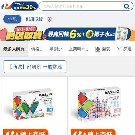
宅配
到店取貨
最多人購買
價格↓
筆劃少
上架時間↓
圖表
篩選
【商城】好研所-一般常溫