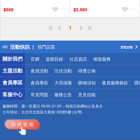
$980
$3,980
偏遠地區配送
1
詐騙網頁！請小心！
得獎公告
活動快訊
more
熱門話題
銀行優惠
關於我們
官網
促銷目錄
分店資訊
保險服務
偏遠地區配送
詐騙網頁！請小心！
主題活動
會員活動
注目活動
得獎公佈
會員專區
會員專區
大宗採購
購物須知
會員服務條款
隱
客服中心
常見問題
服務公告
意見信箱
服務時間：
週一至週日 09:00-21:00，例假日依網站公告為主
公司地址：
台北市北投區大業路136號5樓 (台灣)