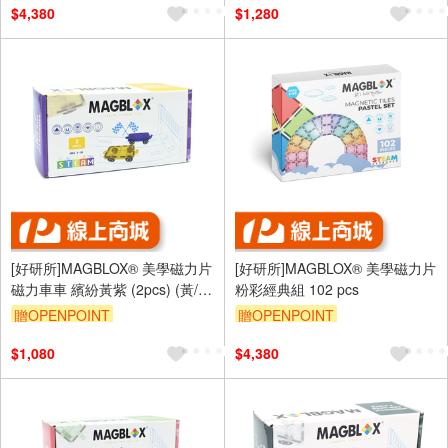
$4,380
$1,280
[好研所]MAGBLOX® 美學磁力片
[好研所]MAGBLOX® 美學磁力片
磁力車車 繽紛黃紫 (2pcs) (黃/
粉彩經典組 102 pcs
紫)
贈OPENPOINT
贈OPENPOINT
$1,080
$4,380