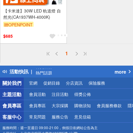
【卡米達】30W LED 軌道燈 自
然光(CA1937WH-4000K)
贈OPENPOINT
$685
偏遠地區配送
1
詐騙網頁！請小心！
得獎公告
活動快訊
more
熱門話題
銀行優惠
關於我們
官網
促銷目錄
分店資訊
保險服務
偏遠地區配送
詐騙網頁！請小心！
主題活動
會員活動
注目活動
得獎公佈
會員專區
會員專區
大宗採購
購物須知
會員服務條款
隱
客服中心
常見問題
服務公告
意見信箱
服務時間：
週一至週日 09:00-21:00，例假日依網站公告為主