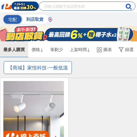
宅配
到店取貨
最多人購買
價格↓
筆劃少
上架時間↓
圖表
篩選
【商城】家悅科技-一般低溫