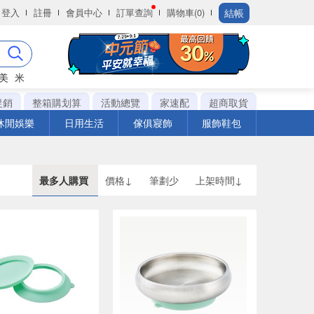
結帳
登入
註冊
會員中心
訂單查詢
購物車(0)
美
米
促銷
整箱購划算
活動總覽
家速配
超商取貨
休閒娛樂
日用生活
傢俱寢飾
服飾鞋包
最多人購買
價格↓
筆劃少
上架時間↓