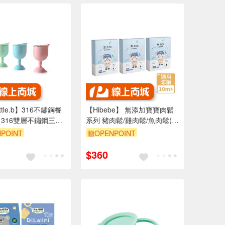
ttle.b】316不鏽鋼餐
【Hibebe】 無添加寶寶肉鬆
316雙層不鏽鋼三用
系列 豬肉鬆/雞肉鬆/魚肉鬆(2
多色可選
包入/組)（10個月以上適用）
POINT
贈OPENPOINT
$360