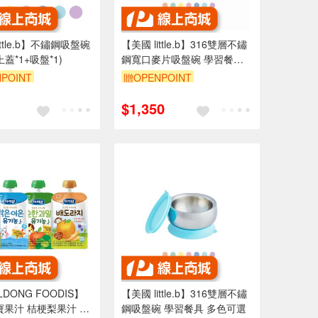
ittle.b】不鏽鋼吸盤碗
【美國 little.b】316雙層不鏽
蓋*1+吸盤*1)
鋼寬口麥片吸盤碗 學習餐具
多色可選
POINT
贈OPENPOINT
$1,350
LDONG FOODIS】
【美國 little.b】316雙層不鏽
寶果汁 桔梗梨果汁 蘋
鋼吸盤碗 學習餐具 多色可選