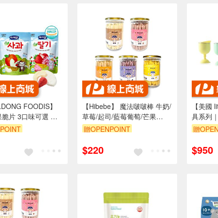
LDONG FOODIS】
【Hibebe】 魔法啵啵棒 牛奶/
【美國 li
脆片 3口味可選 蘋
草莓/起司/藍莓葡萄/芒果
具系列｜
果 草莓 梨子 寶寶餅乾
(150g/罐) 零食 送禮選擇
學飲杯 
POINT
贈OPENPOINT
贈OPEN
$220
$950