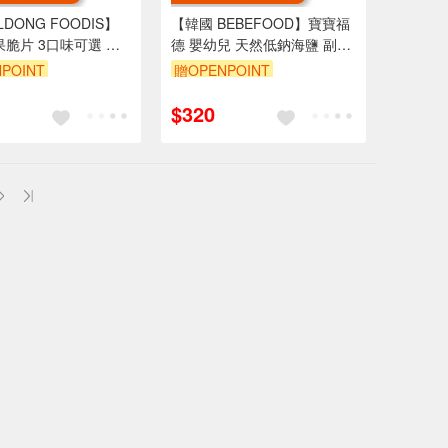
LDONG FOODIS】
【韓國 BEBEFOOD】寶寶福
脆片 3口味可選 蘋
德 嬰幼兒 天然低鈉海鹽 副食
果 草莓 梨子 寶寶餅乾
品調味(120g)
POINT
贈OPENPOINT
$320