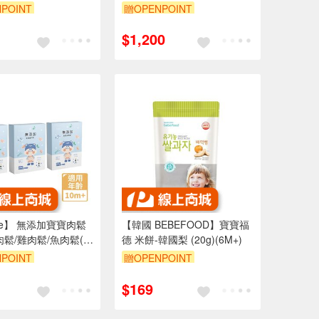
 活力平衡飲 綜合水
POINT
贈OPENPOINT
$1,200
ebe】 無添加寶寶肉鬆
【韓國 BEBEFOOD】寶寶福
肉鬆/雞肉鬆/魚肉鬆(2
德 米餅-韓國梨 (20g)(6M+)
)（10個月以上適用）
POINT
贈OPENPOINT
$169