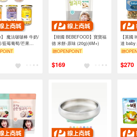
be】 魔法啵啵棒 牛奶/
【韓國 BEBEFOOD】寶寶福
【英國 li
司/藍莓葡萄/芒果
德 米餅-原味 (20g)(6M+)
達 baby
/罐) 零食 送禮選擇
造型 寶
POINT
贈OPENPOINT
贈OPEN
食品
$169
$270