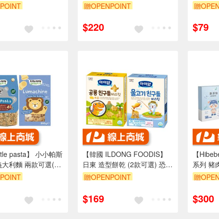
 活力平衡飲 綜合水
(150g/罐) 零食 送禮選擇
果黑棗汁
POINT
贈OPENPOINT
贈OPEN
果汁
$220
$79
ttle pasta】 小小帕斯
【韓國 ILDONG FOODIS】
【Hib
義大利麵 兩款可選(小
日東 造型餅乾 (2款可選) 恐
系列 豬
BC字母) 副食品 寶寶
龍/小魚 寶寶餅乾
包入/組
POINT
贈OPENPOINT
贈OPEN
$169
$300