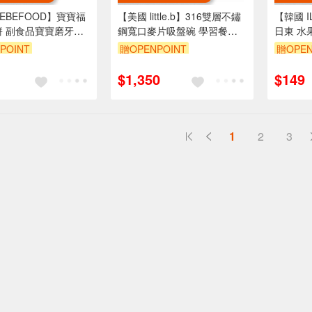
EBEFOOD】寶寶福
【美國 little.b】316雙層不鏽
【韓國 I
餅 副食品寶寶磨牙餅
鋼寬口麥片吸盤碗 學習餐具
日東 水果
蔬菜/水果)(25g)
多色可選
POINT
贈OPENPOINT
贈OPEN
$1,350
$149
1
2
3