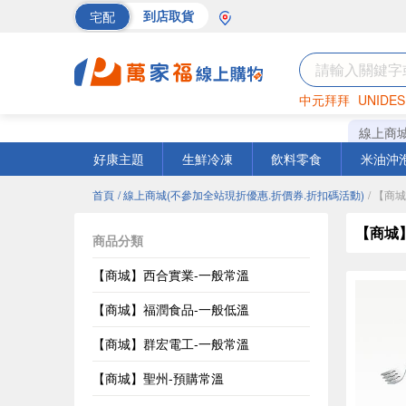
宅配
到店取貨
中元拜拜
UNIDES
巧克力
罐頭
海苔
線上商
好康主題
生鮮冷凍
飲料零食
米油沖
首頁
/ 線上商城(不參加全站現折優惠.折價券.折扣碼活動)
/ 【商
【商城
商品分類
【商城】西合實業-一般常溫
【商城】福潤食品-一般低溫
【商城】群宏電工-一般常溫
【商城】聖州-預購常溫