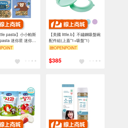
ttle pasta】小小帕斯
【美國 little.b】不鏽鋼吸盤碗
 pasta 迷你星 迷你管
配件組(上蓋*1+吸盤*1)
寶義大利麵 寶寶麵 副
POINT
贈OPENPOINT
$385