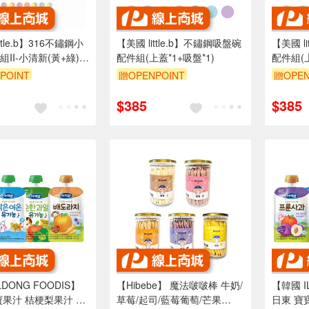
ttle.b】316不鏽鋼小
【美國 little.b】不鏽鋼吸盤碗
【美國 l
II-小清新(黃+綠)
配件組(上蓋*1+吸盤*1)
配件組(上
子 學習餐具 手握訓練
POINT
贈OPENPOINT
贈OPEN
$385
$385
LDONG FOODIS】
【Hibebe】 魔法啵啵棒 牛奶/
【韓國 I
寶果汁 桔梗梨果汁 蘋
草莓/起司/藍莓葡萄/芒果
日東 寶