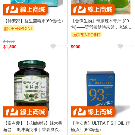
【仲安家】益生菌粉末(60包/盒)
【合偉生物】奇蹟辣木青汁 (20
包)——讓營養隨時來襲，充滿活
贈OPENPOINT
力！
贈OPENPOINT
$ 1900
$1,500
$900
【富有愛】【花樹銀行】辣木香
【仲安家】ULTRA FISH OIL 頂
椿醬 – 風味新突破｜香氣層次｜
極魚油(60顆/盒)