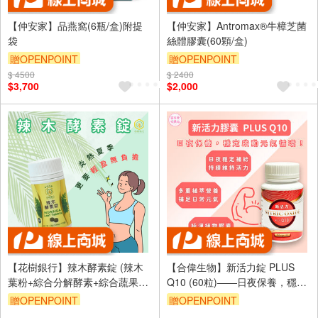
【仲安家】品燕窩(6瓶/盒)附提
【仲安家】Antromax®牛樟芝菌
袋
絲體膠囊(60顆/盒)
贈OPENPOINT
贈OPENPOINT
$ 4500
$ 2400
$3,700
$2,000
【花樹銀行】辣木酵素錠 (辣木
【合偉生物】新活力錠 PLUS
葉粉+綜合分解酵素+綜合蔬果酵
Q10 (60粒)——日夜保養，穩定
素粉)
啟動元氣循環！
贈OPENPOINT
贈OPENPOINT