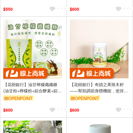
$550
$600
【花樹銀行】油甘檸檬纖纖糖
【花樹銀行】奇蹟之果辣木籽
(油甘粉+檸檬粉+綜合酵素+綜合
——幫助調節身體機能，使排便
蔬果酵素粉)
順暢
贈OPENPOINT
贈OPENPOINT
$600
$600