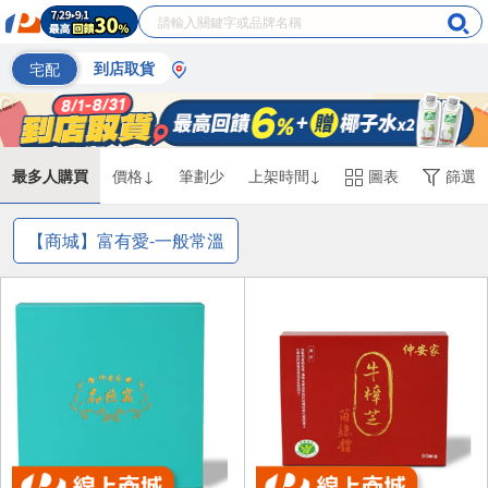
宅配
到店取貨
最多人購買
價格↓
筆劃少
上架時間↓
圖表
篩選
【商城】富有愛-一般常溫