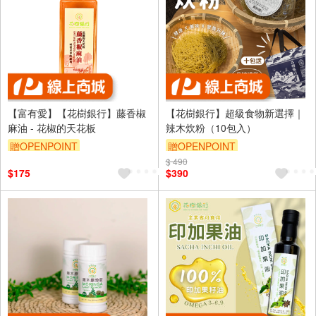
【富有愛】【花樹銀行】藤香椒
【花樹銀行】超級食物新選擇｜
麻油 - 花椒的天花板
辣木炊粉（10包入）
贈OPENPOINT
贈OPENPOINT
$ 490
$175
$390