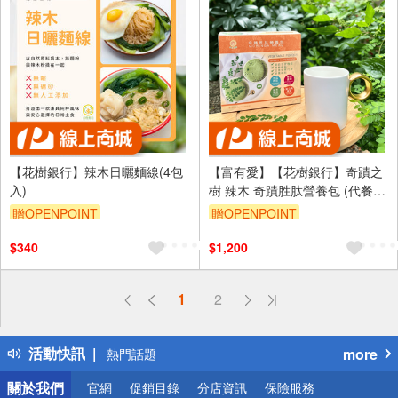
【花樹銀行】辣木日曬麵線(4包
【富有愛】【花樹銀行】奇蹟之
入)
樹 辣木 奇蹟胜肽營養包 (代餐
包) 15入/盒
贈OPENPOINT
贈OPENPOINT
$340
$1,200
偏遠地區配送
1
2
詐騙網頁！請小心！
得獎公告
活動快訊
more
熱門話題
銀行優惠
關於我們
官網
促銷目錄
分店資訊
保險服務
偏遠地區配送