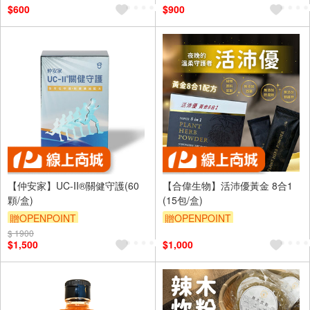
$600
$900
【仲安家】UC-II®關健守護(60
【合偉生物】活沛優黃金 8合1
顆/盒)
(15包/盒)
贈OPENPOINT
贈OPENPOINT
$ 1900
$1,500
$1,000