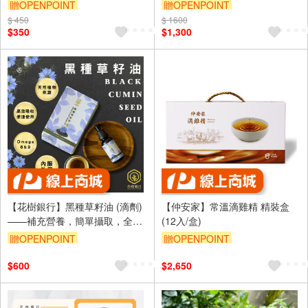
營養豐富｜多變料理靈魂
贈OPENPOINT
贈OPENPOINT
$ 450
$ 1600
$350
$1,300
【花樹銀行】黑種草籽油 (滴劑)
【仲安家】常溫滴雞精 精裝盒
——補充營養，簡單攝取，全面
(12入/盒)
健康
贈OPENPOINT
贈OPENPOINT
$600
$2,650