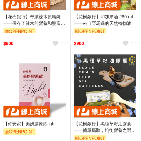
【花樹銀行】奇蹟辣木原粉錠
【花樹銀行】印加果油 260 mL
——保存了辣木的營養和豐富的
——來自亞馬遜的天然植物油
葉綠素
贈OPENPOINT
贈OPENPOINT
$600
$900
【仲安家】美妍膠原飲light
【花樹銀行】黑種草籽油膠囊
——簡單攝取，均衡營養之選，
贈OPENPOINT
健康生活之鑰
贈OPENPOINT