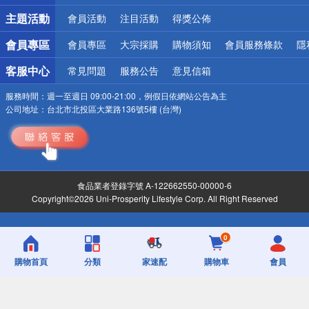
詐騙網頁！請小心！
主題活動
會員活動
注目活動
得獎公佈
會員專區
會員專區
大宗採購
購物須知
會員服務條款
隱
客服中心
常見問題
服務公告
意見信箱
服務時間：
週一至週日 09:00-21:00，例假日依網站公告為主
公司地址：
台北市北投區大業路136號5樓 (台灣)
食品業者登錄字號 A-122662550-00000-6
Copyright©2026 Uni-Prosperity Lifestyle Corp. All Right Reserved
0
購物首頁
分類
家速配
購物車
會員