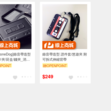
phoneDog]錄音帶造型
錄音帶造型 證件套/悠遊夾 附
卡夾/菸盒/錢夾_消光
可拆式伸縮背帶
POINT
贈OPENPOINT
$249