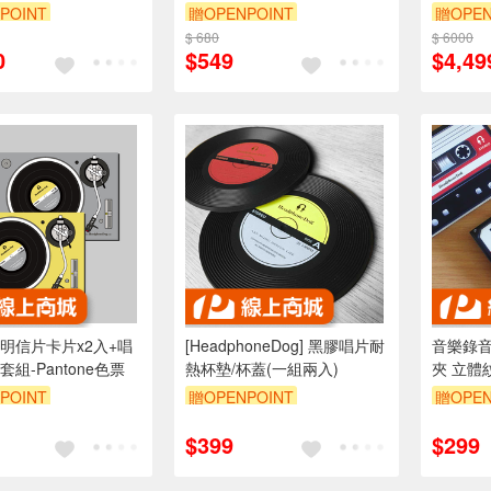
款
POINT
贈OPENPOINT
贈OPEN
$ 680
$ 6000
0
$549
$4,49
明信片卡片x2入+唱
[HeadphoneDog] 黑膠唱片耐
音樂錄音
組-Pantone色票
熱杯墊/杯蓋(一組兩入)
夾 立體
POINT
贈OPENPOINT
贈OPEN
$399
$299