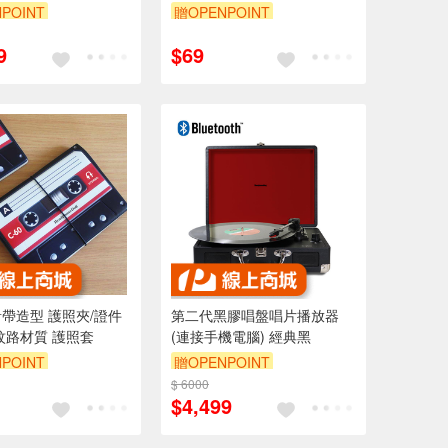
POINT
贈OPENPOINT
9
$69
帶造型 護照夾/證件
第二代黑膠唱盤唱片播放器
紋路材質 護照套
(連接手機電腦) 經典黑
POINT
贈OPENPOINT
$ 6000
$4,499