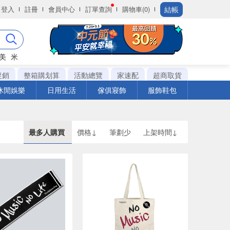
結帳
登入
註冊
會員中心
訂單查詢
購物車(0)
美
米
促銷
整箱購划算
活動總覽
家速配
超商取貨
休閒娛樂
日用生活
傢俱寢飾
服飾鞋包
最多人購買
價格↓
筆劃少
上架時間↓