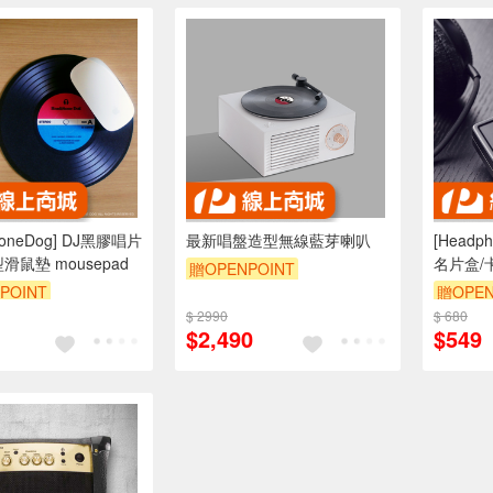
honeDog] DJ黑膠唱片
最新唱盤造型無線藍芽喇叭
[Head
滑鼠墊 mousepad
名片盒/
贈OPENPOINT
黑
POINT
贈OPEN
$ 2990
$ 680
$2,490
$549