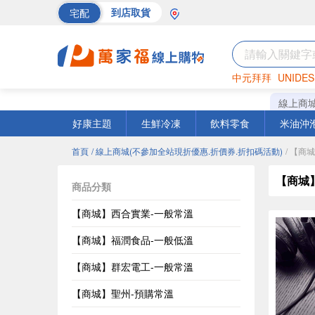
宅配
到店取貨
中元拜拜
UNIDES
巧克力
罐頭
海苔
線上商
好康主題
生鮮冷凍
飲料零食
米油沖
首頁
/ 線上商城(不參加全站現折優惠.折價券.折扣碼活動)
/ 【商
【商城
商品分類
【商城】西合實業-一般常溫
【商城】福潤食品-一般低溫
【商城】群宏電工-一般常溫
【商城】聖州-預購常溫