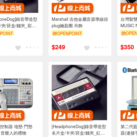
phoneDog]錄音帶造型
Marshall 吉他金屬音源導線頭
台灣製雙
卡夾/菸盒/錢夾_彩色
plug鑰匙圈 吊飾
MUSIC 
贈OPEN
POINT
贈OPENPOINT
$249
$350
控制器 地墊 門墊
[HeadphoneDog]錄音帶造型
第二代
Mat 音樂人的禮物
名片盒/卡夾/菸盒/錢夾_紅白
器(連接