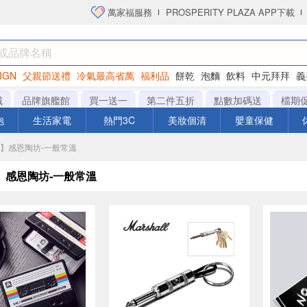
萬家福服務
PROSPERITY PLAZA APP下載
IGN
父親節送禮
冷氣最高省萬
福利品
餅乾
泡麵
飲料
中元拜拜
義
洋芋片
城
品牌旗艦館
買一送一
第二件五折
點數加碼送
檔期
泡
生活家電
熱門3C
美妝個清
嬰童保健
城】感恩陶坊-一般常溫
】感恩陶坊-一般常溫