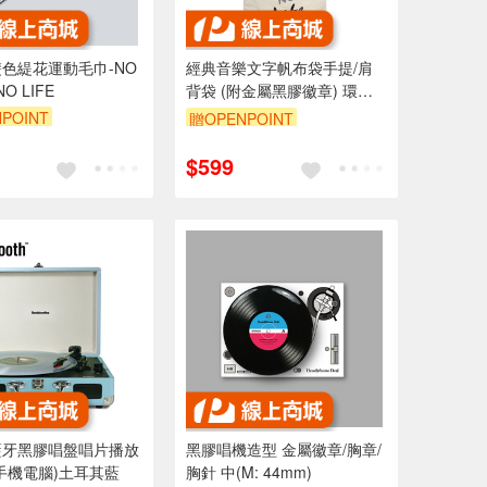
色緹花運動毛巾-NO
經典音樂文字帆布袋手提/肩
NO LIFE
背袋 (附金屬黑膠徽章) 環保
袋/托特包
POINT
贈OPENPOINT
$599
藍牙黑膠唱盤唱片播放
黑膠唱機造型 金屬徽章/胸章/
手機電腦)土耳其藍
胸針 中(M: 44mm)