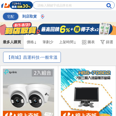
宅配
到店取貨
最多人購買
價格↓
筆劃少
上架時間↓
圖表
篩選
【商城】昌運科技-一般常溫