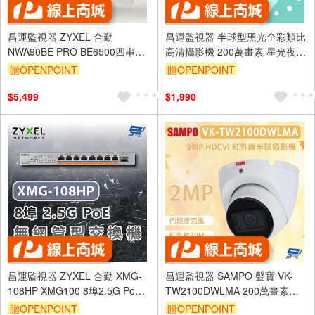
昌運監視器 ZYXEL 合勤
昌運監視器 半球型黑光全彩類比
NWA90BE PRO BE6500四串流
高清攝影機 200萬畫素 星光夜視
WiFi 7雙頻 NebulaFlex無線基地
全彩 讓畫面不再黑白
贈OPENPOINT
贈OPENPOINT
台
$5,499
$1,990
昌運監視器 ZYXEL 合勤 XMG-
昌運監視器 SAMPO 聲寶 VK-
108HP XMG100 8埠2.5G PoE
TW2100DWLMA 200萬畫素
無網管交換機 含10G上行
HDCVI 紅外線半球攝影機 內建
贈OPENPOINT
贈OPENPOINT