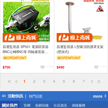
昌運監視器 SP001 電源防雷器
昌運監視器 L型吸頂防護罩支架
BNC公轉BNC母 同軸避雷器
(壁掛式)
DVR 攝影機適用 防止雷擊 防範
贈OPENPOINT
贈OPENPOINT
突波
$700
$490
偏遠地區配送
1
2
3
4
5
6
7
詐騙網頁！請小心！
得獎公告
活動快訊
more
熱門話題
銀行優惠
關於我們
官網
促銷目錄
分店資訊
保險服務
偏遠地區配送