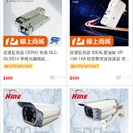
昌運監視器 CERIO 智鼎 SLC-
昌運監視器 IDEAL愛迪歐 VP-
GLXS10 單模光纖模組
138-15A 防雷擊突波保護器 突波
DDM10KM 最大光纖傳輸距離可
吸收器 電源鎖-15A
贈OPENPOINT
贈OPENPOINT
達 10KM
$490
$430