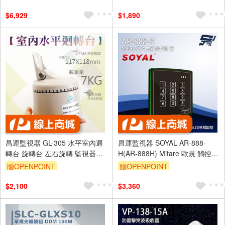
2.5GBASE-T
麥克風
$6,929
$1,890
昌運監視器 GL-305 水平室內迴
昌運監視器 SOYAL AR-888-
轉台 旋轉台 左右旋轉 監視器專
H(AR-888H) Mifare 歐規 觸控控
用 攝影機專用 攝影機 監視器(以
制器 門禁讀卡機
贈OPENPOINT
贈OPENPOINT
TS-P01A出貨)
$2,100
$3,360