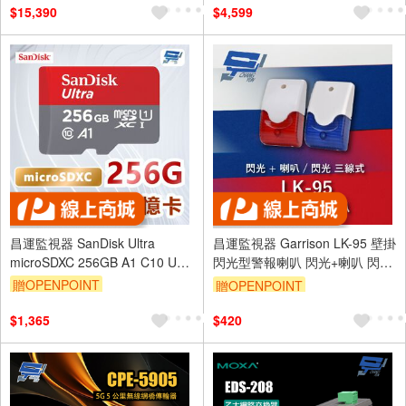
$15,390
$4,599
昌運監視器 SanDisk Ultra
昌運監視器 Garrison LK-95 壁掛
microSDXC 256GB A1 C10 U1
閃光型警報喇叭 閃光+喇叭 閃光
UHS-I 記憶卡
三線式 8只強光LED
贈OPENPOINT
贈OPENPOINT
$1,365
$420