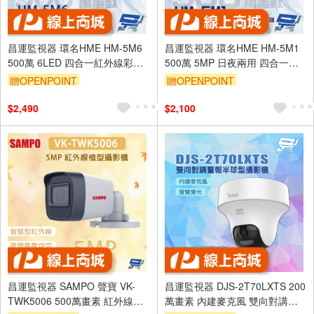
昌運監視器 環名HME HM-5M6
昌運監視器 環名HME HM-5M1
500萬 6LED 四合一紅外線彩色
500萬 5MP 日夜兩用 四合一紅
攝影機 紅外線35-40M
外線全彩攝影機 IP68防水
贈OPENPOINT
贈OPENPOINT
$2,490
$2,100
昌運監視器 SAMPO 聲寶 VK-
昌運監視器 DJS-2T70LXTS 200
TWK5006 500萬畫素 紅外線槍
萬畫素 內建麥克風 雙向對講警