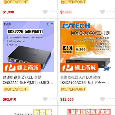
型攝影機 紅外線距離30M
報半球型攝影機
贈OPENPOINT
贈OPENPOINT
$1,990
$5,600
昌運監視器 ZYXEL 合勤
昌運監視器 AVTECH陞泰
XGS2220-54HP(MIT) 48埠GbE
DGD2109AX-U1 8路 五合一
L3存取PoE+交換器
XVR 錄影主機 支援雙硬碟
贈OPENPOINT
贈OPENPOINT
$92,610
$12,000