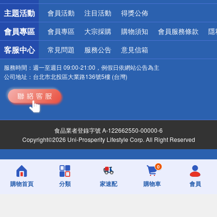
詐騙網頁！請小心！
主題活動
會員活動
注目活動
得獎公佈
會員專區
會員專區
大宗採購
購物須知
會員服務條款
隱
客服中心
常見問題
服務公告
意見信箱
服務時間：
週一至週日 09:00-21:00，例假日依網站公告為主
公司地址：
台北市北投區大業路136號5樓 (台灣)
食品業者登錄字號 A-122662550-00000-6
Copyright©2026 Uni-Prosperity Lifestyle Corp. All Right Reserved
0
購物首頁
分類
家速配
購物車
會員