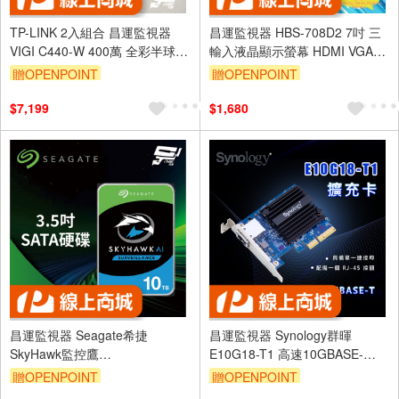
TP-LINK 2入組合 昌運監視器
昌運監視器 HBS-708D2 7吋 三
VIGI C440-W 400萬 全彩半球網
輸入液晶顯示螢幕 HDMI VGA
路攝影機 PoE網路監控攝影機
AV
贈OPENPOINT
贈OPENPOINT
$7,199
$1,680
昌運監視器 Seagate希捷
昌運監視器 Synology群暉
SkyHawk監控鷹
E10G18-T1 高速10GBASE-
(ST10000VE001) 10TB 3.5吋監
T/NBASE-T 擴充卡 乙太網路卡
贈OPENPOINT
贈OPENPOINT
控系統硬碟