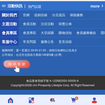
得獎公告
活動快訊
more
熱門話題
銀行優惠
關於我們
官網
促銷目錄
分店資訊
保險服務
偏遠地區配送
詐騙網頁！請小心！
主題活動
會員活動
注目活動
得獎公佈
會員專區
會員專區
大宗採購
購物須知
會員服務條款
隱
客服中心
常見問題
服務公告
意見信箱
服務時間：
週一至週日 09:00-21:00，例假日依網站公告為主
公司地址：
台北市北投區大業路136號5樓 (台灣)
食品業者登錄字號 A-122662550-00000-6
Copyright©2026 Uni-Prosperity Lifestyle Corp. All Right Reserved
0