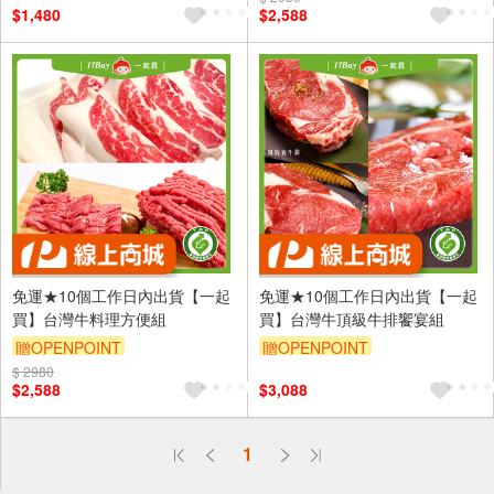
$1,480
$2,588
免運★10個工作日內出貨【一起
免運★10個工作日內出貨【一起
買】台灣牛料理方便組
買】台灣牛頂級牛排饗宴組
贈OPENPOINT
贈OPENPOINT
$ 2980
$2,588
$3,088
偏遠地區配送
1
詐騙網頁！請小心！