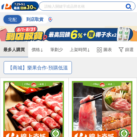
宅配
到店取貨
最多人購買
價格↓
筆劃少
上架時間↓
圖表
篩選
【商城】樂果合作-預購低溫