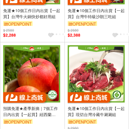
免運★10個工作日內出貨【一起
免運★10個工作日內出貨【一起
買】台灣牛火鍋快炒都好用組
買】台灣牛特級沙朗三吃組
贈OPENPOINT
贈OPENPOINT
$ 2580
$ 2680
$2,288
$2,388
預購免運★產季新摘｜7個工作
免運★10個工作日內出貨【一起
日內出貨【一起買】紐西蘭
買】現切台灣冷藏牛涮涮組
Organic Fuji 有機富士蘋果
贈OPENPOINT
贈OPENPOINT
$ 2980