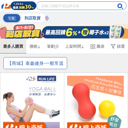
宅配
到店取貨
最多人購買
價格↓
筆劃少
上架時間↓
圖表
篩選
【商城】泰鑫健身-一般常溫