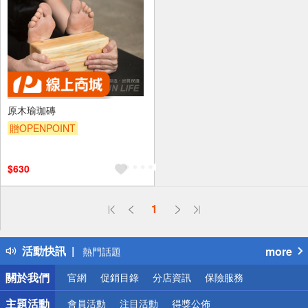
原木瑜珈磚
贈OPENPOINT
$630
偏遠地區配送
1
詐騙網頁！請小心！
得獎公告
活動快訊
more
熱門話題
銀行優惠
關於我們
官網
促銷目錄
分店資訊
保險服務
偏遠地區配送
詐騙網頁！請小心！
主題活動
會員活動
注目活動
得獎公佈