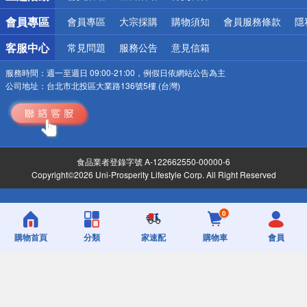
會員專區
會員專區
大宗採購
購物須知
會員服務條款
隱
客服中心
常見問題
服務公告
意見信箱
服務時間：
週一至週日 09:00-21:00，例假日依網站公告為主
公司地址：
台北市北投區大業路136號5樓 (台灣)
食品業者登錄字號 A-122662550-00000-6
Copyright©2026 Uni-Prosperity Lifestyle Corp. All Right Reserved
0
購物首頁
分類
家速配
購物車
會員