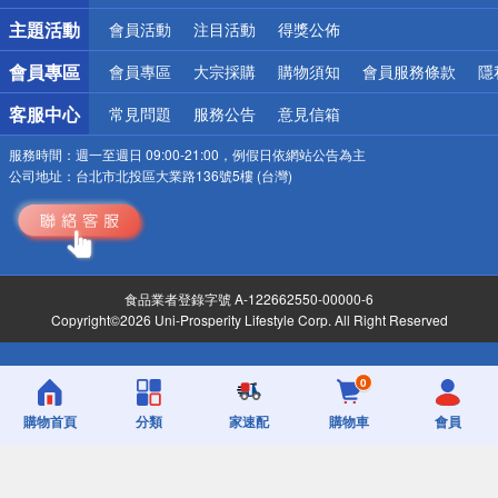
詐騙網頁！請小心！
主題活動
會員活動
注目活動
得獎公佈
會員專區
會員專區
大宗採購
購物須知
會員服務條款
隱
客服中心
常見問題
服務公告
意見信箱
服務時間：
週一至週日 09:00-21:00，例假日依網站公告為主
公司地址：
台北市北投區大業路136號5樓 (台灣)
食品業者登錄字號 A-122662550-00000-6
Copyright©2026 Uni-Prosperity Lifestyle Corp. All Right Reserved
0
購物首頁
分類
家速配
購物車
會員