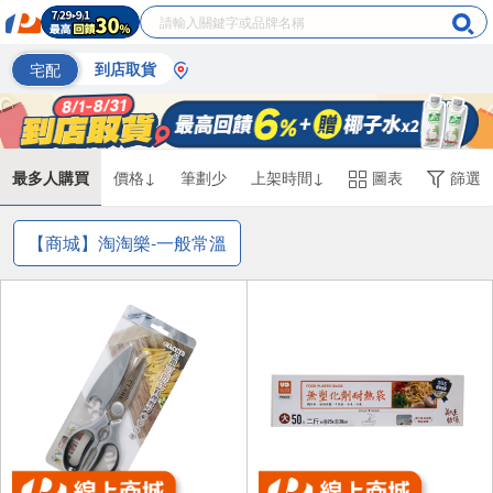
宅配
到店取貨
最多人購買
價格↓
筆劃少
上架時間↓
圖表
篩選
【商城】淘淘樂-一般常溫