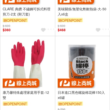
CLARE 典鑽 不鏽鋼可拆式料理
美味關係/無塑化劑耐熱袋-大-50
剪刀-2支 (附刀套)
入x6盒
贈OPENPOINT
贈OPENPOINT
$ 600
$ 600
$360
$468
康乃馨特殊處理家庭用手套-12
日本進口黑色螺旋棉花棒150入
雙
x6罐
贈OPENPOINT
贈OPENPOINT
$ 700