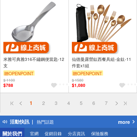
米雅可典雅316不鏽鋼便當匙-12
仙德曼露營鈦西餐具組-金鈦-11
支
件套x1組
贈OPENPOINT
贈OPENPOINT
$ 1100
$ 1580
$788
$1,080
偏遠地區配送
1
2
3
4
5
6
7
詐騙網頁！請小心！
得獎公告
活動快訊
more
熱門話題
銀行優惠
關於我們
官網
促銷目錄
分店資訊
保險服務
偏遠地區配送