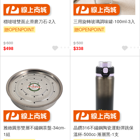
穩噠噠雙面止滑磨刀石-2入
三用旋轉玻璃調味罐-100ml-3入
贈OPENPOINT
贈OPENPOINT
$ 600
$ 500
$498
$338
雅緻圓形雙層不鏽鋼茶盤-34cm-
晶鑽316不鏽鋼陶瓷運動彈跳保
1組
溫杯-500cc-漸層黑-1支