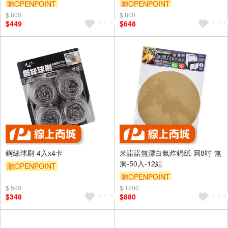
贈OPENPOINT
贈OPENPOINT
$ 800
$ 800
$449
$648
鋼絲球刷-4入x4卡
米諾諾無漂白氣炸鍋紙-圓8吋-無
洞-50入-12組
贈OPENPOINT
贈OPENPOINT
$ 500
$ 1200
$348
$880