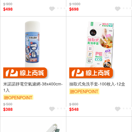
$ 900
$ 1000
$498
$698
米諾諾靜電空氣濾網-38x400cm-
抽取式免洗手套-100枚入-12盒
1入
贈OPENPOINT
贈OPENPOINT
$ 500
$ 800
$388
$548