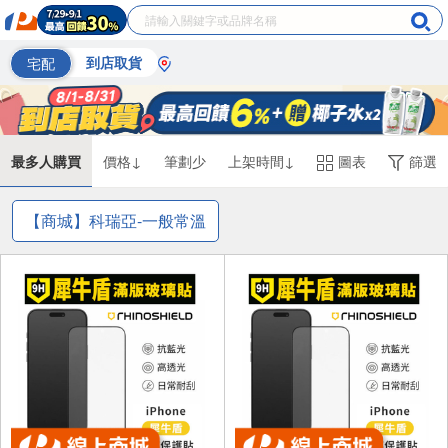
宅配
到店取貨
最多人購買
價格↓
筆劃少
上架時間↓
圖表
篩選
【商城】科瑞亞-一般常溫