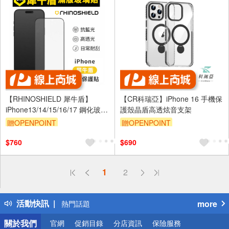
【RHINOSHIELD 犀牛盾】
【CR科瑞亞】iPhone 16 手機保
iPhone13/14/15/16/17 鋼化玻璃
護殼晶盾高透炫音支架
保護貼 高透黑邊抗藍光
贈OPENPOINT
贈OPENPOINT
$760
$690
偏遠地區配送
1
2
詐騙網頁！請小心！
得獎公告
活動快訊
more
熱門話題
銀行優惠
關於我們
官網
促銷目錄
分店資訊
保險服務
偏遠地區配送