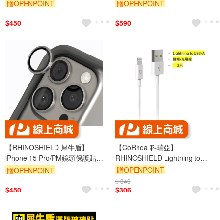
銀
防摔保護殼-黑色/半透色/鈦金
贈OPENPOINT
贈OPENPOINT
$450
$590
【RHINOSHIELD 犀牛盾】
【CoRhea 科瑞亞】
iPhone 15 Pro/PM鏡頭保護貼-
RHINOSHIELD Lightning to
USB-A for 2M-白色一般款充電
鈦
贈OPENPOINT
贈OPENPOINT
傳輸線
$ 340
$450
$306