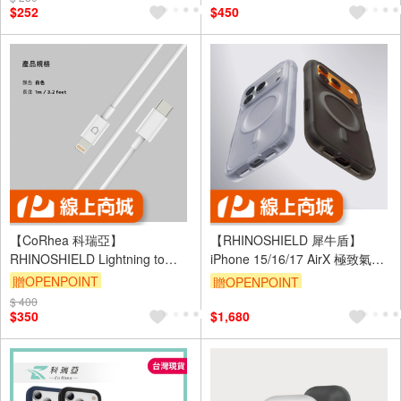
$252
$450
【CoRhea 科瑞亞】
【RHINOSHIELD 犀牛盾】
RHINOSHIELD Lightning to
iPhone 15/16/17 AirX 極致氣墊
USB-C for 1M-白色一般款充電
緩衝手機殼-本質黑/流變灰
贈OPENPOINT
贈OPENPOINT
傳輸線
$ 400
$350
$1,680