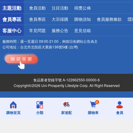
詐騙網頁！請小心！
主題活動
會員活動
注目活動
得獎公佈
會員專區
會員專區
大宗採購
購物須知
會員服務條款
隱
客服中心
常見問題
服務公告
意見信箱
服務時間：
週一至週日 09:00-21:00，例假日依網站公告為主
公司地址：
台北市北投區大業路136號5樓 (台灣)
食品業者登錄字號 A-122662550-00000-6
Copyright©2026 Uni-Prosperity Lifestyle Corp. All Right Reserved
0
購物首頁
分類
家速配
購物車
會員