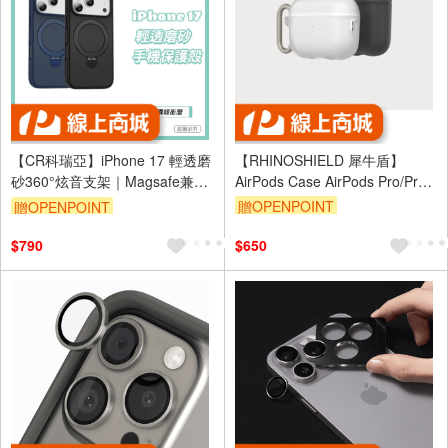
【CR科瑞亞】iPhone 17 輕透磨
【RHINOSHIELD 犀牛盾】
砂360°炫音支架｜Magsafe兼容
AirPods Case AirPods Pro/Pro
2/3/4-黑/灰/透明
防摔保護殼-黑色/深海藍
贈OPENPOINT
贈OPENPOINT
$790
$650