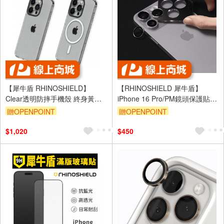
【犀牛盾 RHINOSHIELD】
【RHINOSHIELD 犀牛盾】
Clear透明防摔手機殼 終身黃化
iPhone 16 Pro/PM鏡頭保護貼-
保固 保護殼 for iPhone
黑
贈OPENPOINT
贈OPENPOINT
13/14/15/16/17/Pro/Plus/Promax
-（ 全透明+黑色鏡頭框+透明按
$1,020
$450
鈕 ）