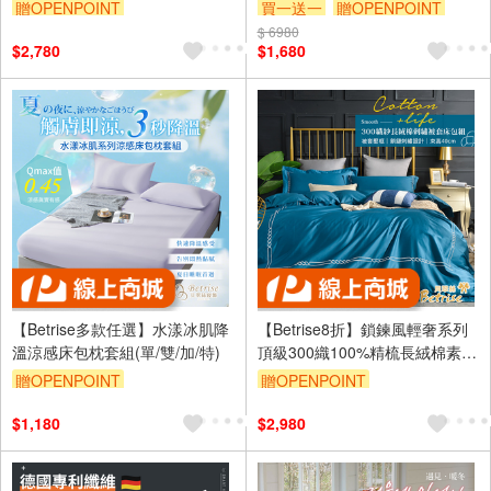
床包組(單/雙/加/特)
送天絲枕套乙對)
贈OPENPOINT
買一送一
贈OPENPOINT
訂單滿1999享9折
$ 6980
訂單滿1999享9折
$2,780
$1,680
【Betrise多款任選】水漾冰肌降
【Betrise8折】鎖鍊風輕奢系列
溫涼感床包枕套組(單/雙/加/特)
頂級300織100%精梳長絨棉素色
刺繡四件式被套床包組(雙/加)
贈OPENPOINT
贈OPENPOINT
訂單滿1999享9折
訂單滿1999享9折
$1,180
$2,980