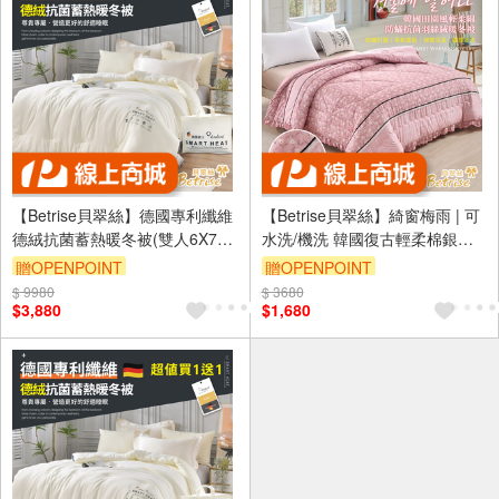
【Betrise貝翠絲】德國專利纖維
【Betrise貝翠絲】綺窗梅雨 | 可
德絨抗菌蓄熱暖冬被(雙人6X7
水洗/機洗 韓國復古輕柔棉銀離
尺)-獨家升級款3KG
子防蹣抗菌羽絲絨暖冬被-大尺寸
贈OPENPOINT
贈OPENPOINT
180x210cm
$ 9980
訂單滿1999享9折
$ 3680
訂單滿1999享9折
$3,880
$1,680