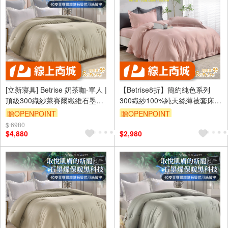
[立新寢具] Betrise 奶茶咖-單人 |
【Betrise8折】簡約純色系列
頂級300織紗萊賽爾纖維石墨烯
300織紗100%純天絲薄被套床包
科技抗菌羽絲絨暖冬被(5x7尺)
組(雙/加/特/特8X7)
贈OPENPOINT
贈OPENPOINT
$ 6980
訂單滿1999享9折
訂單滿1999享9折
$4,880
$2,980