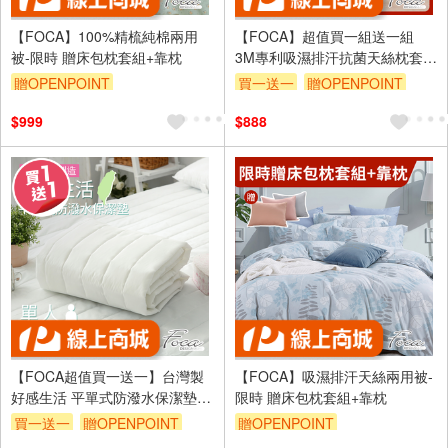
【FOCA】100%精梳純棉兩用
【FOCA】超值買一組送一組
被-限時 贈床包枕套組+靠枕
3M專利吸濕排汗抗菌天絲枕套床
包組(單/雙/加.任選均一價)
贈OPENPOINT
買一送一
贈OPENPOINT
訂單滿1999享9折
訂單滿1999享9折
$999
$888
【FOCA超值買一送一】台灣製
【FOCA】吸濕排汗天絲兩用被-
好感生活 平單式防潑水保潔墊
限時 贈床包枕套組+靠枕
(單/雙/加/特)
買一送一
贈OPENPOINT
贈OPENPOINT
訂單滿1999享9折
訂單滿1999享9折