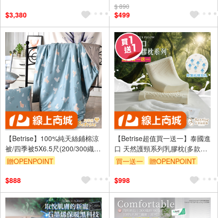
訂單滿1999享9折
$ 890
訂單滿1999享9折
$3,380
$499
【Betrise】100%純天絲鋪棉涼
【Betrise超值買一送一】泰國進
被/四季被5X6.5尺(200/300織紗
口 天然護頸系列乳膠枕(多款任
多款任選 均一價)
選) (贈天絲枕套乙對)
贈OPENPOINT
買一送一
贈OPENPOINT
訂單滿1999享9折
訂單滿1999享9折
$888
$998