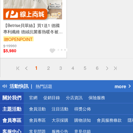
【Betrise貝翠絲】買1送1 德國
專利纖維 德絨抗菌蓄熱暖冬被
(雙人6X7尺)-獨家升級款3KG
贈OPENPOINT
$ 19960
訂單滿1999享9折
$5,980
偏遠地區配送
1
2
3
4
5
6
詐騙網頁！請小心！
得獎公告
活動快訊
more
熱門話題
銀行優惠
關於我們
官網
促銷目錄
分店資訊
保險服務
偏遠地區配送
詐騙網頁！請小心！
主題活動
會員活動
注目活動
得獎公佈
會員專區
會員專區
大宗採購
購物須知
會員服務條款
隱
客服中心
常見問題
服務公告
意見信箱