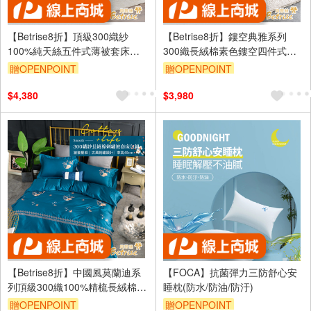
【Betrise8折】頂級300織紗
【Betrise8折】鏤空典雅系列
100%純天絲五件式薄被套床包
300織長絨棉素色鏤空四件式被
組(雙/加/特/特8X7)
套床包組(雙/加/特8X7)
贈OPENPOINT
贈OPENPOINT
訂單滿1999享9折
訂單滿1999享9折
$4,380
$3,980
【Betrise8折】中國風莫蘭迪系
【FOCA】抗菌彈力三防舒心安
列頂級300織100%精梳長絨棉素
睡枕(防水/防油/防汙)
色刺繡四件式被套床包組(雙/加)
贈OPENPOINT
贈OPENPOINT