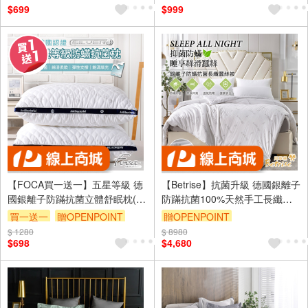
$699
$999
【FOCA買一送一】五星等級 德
【Betrise】抗菌升級 德國銀離子
國銀離子防蹣抗菌立體舒眠枕(贈
防蹣抗菌100%天然手工長纖蠶
天絲枕套乙對)
絲被(雙人6x7尺)
買一送一
贈OPENPOINT
贈OPENPOINT
$ 1280
訂單滿1999享9折
$ 8980
訂單滿1999享9折
$698
$4,680