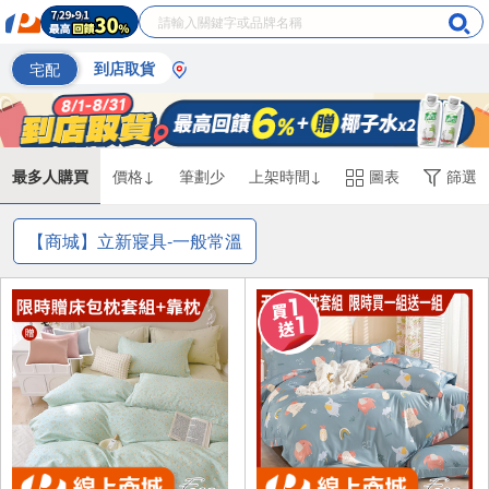
宅配
到店取貨
最多人購買
價格↓
筆劃少
上架時間↓
圖表
篩選
【商城】立新寢具-一般常溫