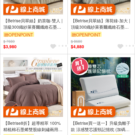
【Betrise貝翠絲】奶茶咖-雙人 |
【Betrise貝翠絲】薄荷綠-加大 |
頂級300織紗萊賽爾纖維石墨烯
頂級300織紗萊賽爾纖維石墨烯
科技抗菌羽絲絨暖冬被(6x7尺)
科技抗菌羽絲絨暖冬被(8x7尺)
贈OPENPOINT
贈OPENPOINT
$ 7680
訂單滿1999享9折
$ 8680
訂單滿1999享9折
$3,980
$4,880
【Betrise8折】超導精萃 100%
【Betrise買一送一】升級負離子
精梳棉石墨烯雙股線刺繡兩用被
款 涼感雙芯護頸記憶枕 (加碼在