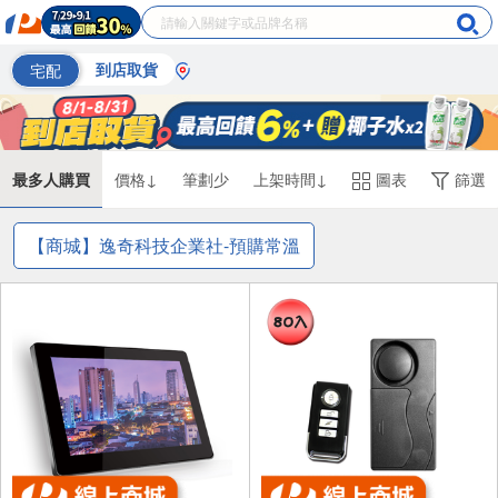
宅配
到店取貨
最多人購買
價格↓
筆劃少
上架時間↓
圖表
篩選
【商城】逸奇科技企業社-預購常溫