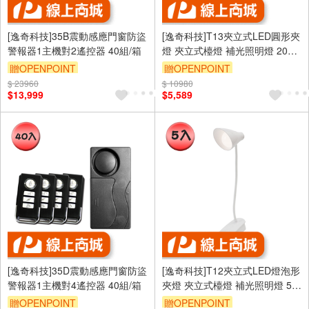
[逸奇科技]35B震動感應門窗防盜
[逸奇科技]T13夾立式LED圓形夾
警報器1主機對2遙控器 40組/箱
燈 夾立式檯燈 補光照明燈 20個/
組
贈OPENPOINT
贈OPENPOINT
$ 23960
$ 10980
$13,999
$5,589
[逸奇科技]35D震動感應門窗防盜
[逸奇科技]T12夾立式LED燈泡形
警報器1主機對4遙控器 40組/箱
夾燈 夾立式檯燈 補光照明燈 5
個/組
贈OPENPOINT
贈OPENPOINT