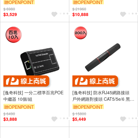
箱
組
贈OPENPOINT
贈OPENPOINT
$ 6980
$ 21960
$3,529
$10,888
[逸奇科技] 一分二標準百兆POE
[逸奇科技] 防水RJ45網路接頭
中繼器 10個/組
戶外網路對接頭 CAT5/5e/6 黑色
200個/組
贈OPENPOINT
贈OPENPOINT
$ 6490
$ 15800
$3,888
$5,449