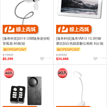
[逸奇科技]2019 USB隨身迷你蛇
[逸奇科技]逸奇VM13 13.3吋耐
管風扇 80個/組
磨抗刮白色鏡面數位相框 8台/箱
贈OPENPOINT
贈OPENPOINT
$ 19920
$ 45592
$9,299
$34,888