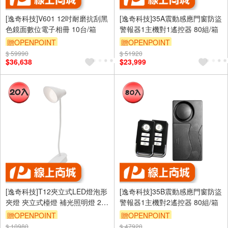
[逸奇科技]V601 12吋耐磨抗刮黑
[逸奇科技]35A震動感應門窗防盜
色鏡面數位電子相冊 10台/箱
警報器1主機對1遙控器 80組/箱
贈OPENPOINT
贈OPENPOINT
$ 59990
$ 51920
$36,638
$23,999
[逸奇科技]T12夾立式LED燈泡形
[逸奇科技]35B震動感應門窗防盜
夾燈 夾立式檯燈 補光照明燈 20
警報器1主機對2遙控器 80組/箱
個/組
贈OPENPOINT
贈OPENPOINT
$ 10980
$ 47920