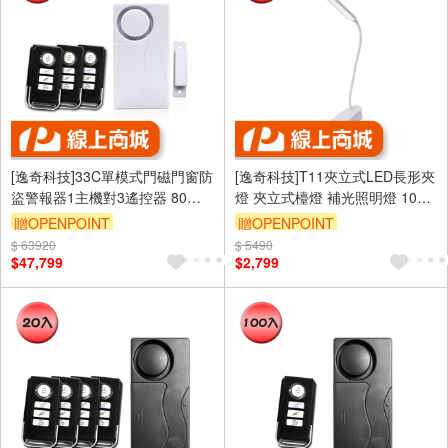
[逸奇科技]33C單模式門磁門窗防
[逸奇科技]T11夾立式LED長形夾
盜警報器1主機對3遙控器 80組/
燈 夾立式檯燈 補光照明燈 10個/
箱
組
贈OPENPOINT
贈OPENPOINT
$ 63920
$ 5490
$47,799
$2,799