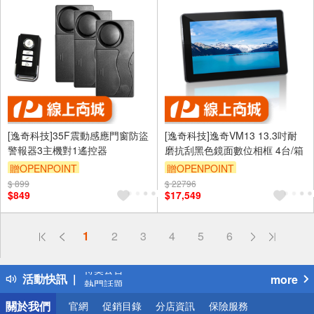
[逸奇科技]35F震動感應門窗防盜
[逸奇科技]逸奇VM13 13.3吋耐
警報器3主機對1遙控器
磨抗刮黑色鏡面數位相框 4台/箱
贈OPENPOINT
贈OPENPOINT
$ 899
$ 22796
$849
$17,549
偏遠地區配送
1
2
3
4
5
6
詐騙網頁！請小心！
得獎公告
活動快訊
more
熱門話題
銀行優惠
關於我們
官網
促銷目錄
分店資訊
保險服務
偏遠地區配送