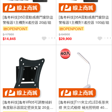
[逸奇科技]35D震動感應門窗防盜
[逸奇科技]35A震動感應門窗防盜
警報器1主機對4遙控器 20組/箱
警報器1主機對1遙控器 100組/箱
贈OPENPOINT
贈OPENPOINT
$ 17980
$ 64900
$14,845
$29,900
[逸奇科技]逸奇VR05可調整傾斜
[逸奇科技]T11夾立式LED長形夾
角度顯示器固定壁掛支架 20盒/
燈 夾立式檯燈 補光照明燈 40個/