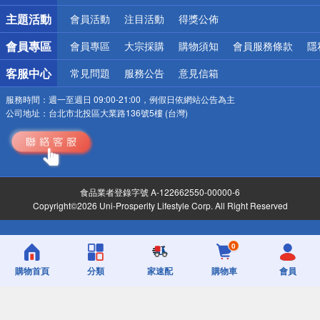
詐騙網頁！請小心！
主題活動
會員活動
注目活動
得獎公佈
會員專區
會員專區
大宗採購
購物須知
會員服務條款
隱
客服中心
常見問題
服務公告
意見信箱
服務時間：
週一至週日 09:00-21:00，例假日依網站公告為主
公司地址：
台北市北投區大業路136號5樓 (台灣)
食品業者登錄字號 A-122662550-00000-6
Copyright©2026 Uni-Prosperity Lifestyle Corp. All Right Reserved
0
購物首頁
分類
家速配
購物車
會員