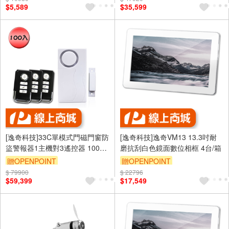
$5,589
$35,599
[逸奇科技]33C單模式門磁門窗防
[逸奇科技]逸奇VM13 13.3吋耐
盜警報器1主機對3遙控器 100組/
磨抗刮白色鏡面數位相框 4台/箱
箱
贈OPENPOINT
贈OPENPOINT
$ 79900
$ 22796
$59,399
$17,549