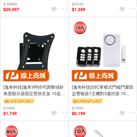
$ 35960
$ 2745
$29,097
$1,399
[逸奇科技]逸奇VR05可調整傾斜
[逸奇科技]33C單模式門磁門窗防
角度顯示器固定壁掛支架 10盒/
盜警報器1主機對3遙控器 10組/
箱
箱
贈OPENPOINT
贈OPENPOINT
$ 3490
$ 7990
$1,749
$6,199