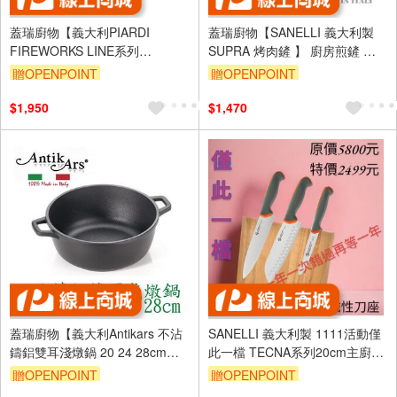
蓋瑞廚物【義大利PIARDI
蓋瑞廚物【SANELLI 義大利製
FIREWORKS LINE系列
SUPRA 烤肉鏟 】 廚房煎鏟 彈
24/28CM雙耳湯鍋附玻璃蓋】 外
性煎鏟 煎魚鏟 露營煎鏟 軟煎鏟
贈OPENPOINT
贈OPENPOINT
銀內黑 不沾鍋 湯鍋
鍋鏟 廚房煎鏟
$1,950
$1,470
蓋瑞廚物【義大利Antikars 不沾
SANELLI 義大利製 1111活動僅
鑄鋁雙耳淺燉鍋 20 24 28cm】
此一檔 TECNA系列20cm主廚刀
義大利製 鑄鋁鍋 雙耳湯鍋 雙耳
+18cm三德刀+11cm番茄刀+磁
贈OPENPOINT
贈OPENPOINT
燉鍋
性刀架