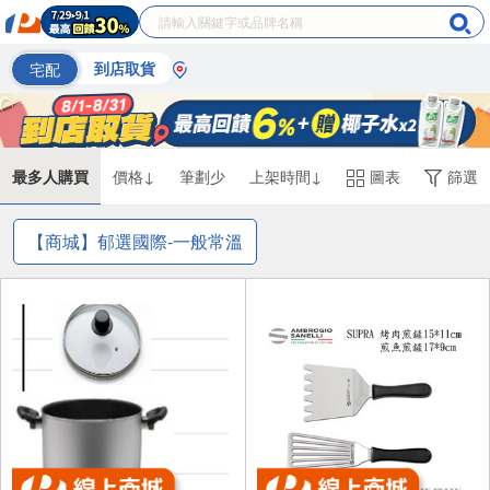
宅配
到店取貨
最多人購買
價格↓
筆劃少
上架時間↓
圖表
篩選
【商城】郁選國際-一般常溫