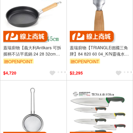
蓋瑞廚物【義大利Antikars 可拆
蓋瑞廚物【TRIANGLE德國三角
握柄不沾平底鍋 24 28 32cm】
牌】84 820 60 04_K/N靈魂水果
義大利製 鑄鋁鍋 不沾鍋 不沾平
湯匙，櫻桃木/胡桃木（盒裝）
贈OPENPOINT
贈OPENPOINT
底鍋 平煎鍋
$4,720
$2,295