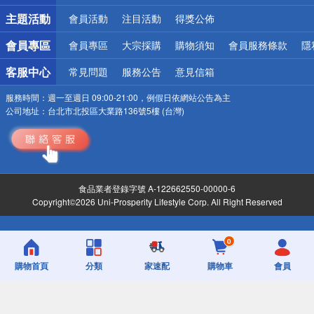
詐騙網頁！請小心！
主題活動
會員活動
注目活動
得獎公佈
會員專區
會員專區
大宗採購
購物須知
會員服務條款
隱
客服中心
常見問題
服務公告
意見信箱
服務時間：
週一至週日 09:00-21:00，例假日依網站公告為主
公司地址：
台北市北投區大業路136號5樓 (台灣)
食品業者登錄字號 A-122662550-00000-6
Copyright©2026 Uni-Prosperity Lifestyle Corp. All Right Reserved
0
購物首頁
分類
家速配
購物車
會員