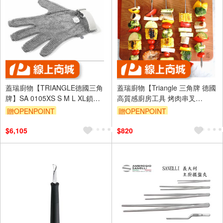
蓋瑞廚物【TRIANGLE德國三角
蓋瑞廚物【Triangle 三角牌 德國
牌】SA 0105XS S M L XL鎖鏈
高質感廚房工具 烤肉串叉
手套 XS綠/S白/M紅/L紫/XL橘 號
28CM】烤肉叉 不銹鋼叉子 黃銅
贈OPENPOINT
贈OPENPOINT
手工 黃銅動物圖案叉
$6,105
$820