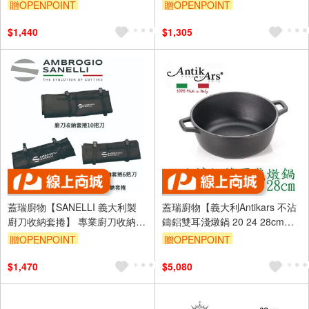
調理刀 廚刀 主廚刀 西式主廚刀
贈OPENPOINT
贈OPENPOINT
20
$1,440
$1,305
蓋瑞廚物【SANELLI 義大利製
蓋瑞廚物【義大利Antikars 不沾
廚刀收納套捲】 專業廚刀收納袋
鑄鋁雙耳淺燉鍋 20 24 28cm】
多把刀收納 4把刀 6把刀 10把刀
義大利製 鑄鋁鍋 雙耳湯鍋 雙耳
贈OPENPOINT
贈OPENPOINT
主廚刀 大刀
燉鍋
$1,470
$5,080