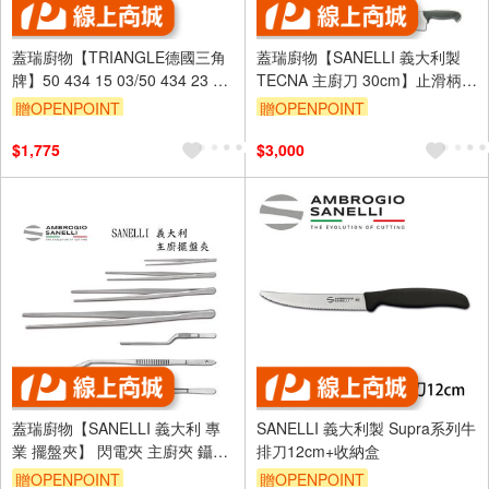
蓋瑞廚物【TRIANGLE德國三角
蓋瑞廚物【SANELLI 義大利製
牌】50 434 15 03/50 434 23 03
TECNA 主廚刀 30cm】止滑柄
過濾器 Ø 15 /23公分
廚房刀 調理刀 廚刀 主廚刀 西式
贈OPENPOINT
贈OPENPOINT
主廚刀 30
$1,775
$3,000
蓋瑞廚物【SANELLI 義大利 專
SANELLI 義大利製 Supra系列牛
業 擺盤夾】 閃電夾 主廚夾 鑷子
排刀12cm+收納盒
曲柄 食物夾 沙拉夾 窄餐夾 夾子
贈OPENPOINT
贈OPENPOINT