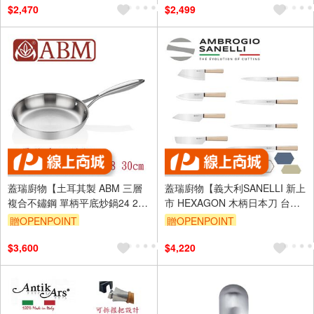
$2,470
$2,499
蓋瑞廚物【土耳其製 ABM 三層
蓋瑞廚物【義大利SANELLI 新上
複合不鏽鋼 單柄平底炒鍋24 28
市 HEXAGON 木柄日本刀 台灣
30cm】全鍋三層複合不鏽鋼 平
菜刀】魚刀 出刃 生魚片刀 柳刃
贈OPENPOINT
贈OPENPOINT
底煎鍋 平底鍋 炒鍋
刺身刀
$3,600
$4,220