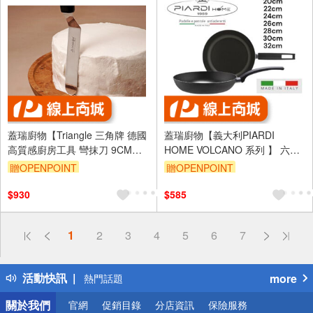
蓋瑞廚物【Triangle 三角牌 德國
蓋瑞廚物【義大利PIARDI
高質感廚房工具 彎抹刀 9CM
HOME VOLCANO 系列 】 六款
12CM 有洞 無洞】蛋糕抹刀 抹
厚度2mm (不可IH爐) 不沾鍋 義
贈OPENPOINT
贈OPENPOINT
刀 曲身抹刀
大利製
$930
$585
偏遠地區配送
1
2
3
4
5
6
7
詐騙網頁！請小心！
得獎公告
活動快訊
more
熱門話題
銀行優惠
關於我們
官網
促銷目錄
分店資訊
保險服務
偏遠地區配送