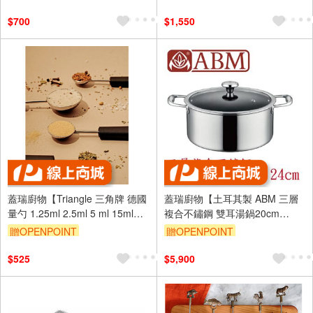
$700
$1,550
蓋瑞廚物【Triangle 三角牌 德國
蓋瑞廚物【土耳其製 ABM 三層
量勺 1.25ml 2.5ml 5 ml 15ml】
複合不鏽鋼 雙耳湯鍋20cm
量勺 咖啡量勺 咖啡豆匙
24cm】全鍋三層複合不鏽鋼 煲
贈OPENPOINT
贈OPENPOINT
湯鍋 雙耳燉鍋
$525
$5,900