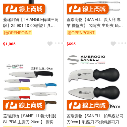
蓋瑞廚物【TRIANGLE德國三角
蓋瑞廚物【SANELLI 義大利 專
牌】25 901 10 00雕塑工具
業 擺盤夾】 閃電夾 主廚夾 鑷子
T2/T3/T4 三款
曲柄 食物夾 沙拉夾 窄餐夾 夾子
贈OPENPOINT
贈OPENPOINT
$1,005
$695
蓋瑞廚物【SANELLI 義大利製
蓋瑞廚物【SANELLI 帕馬森起司
SUPRA 主廚刀 20cm】 廚房刀
刀9cm】乳酪刀 不鏽鋼起司刀