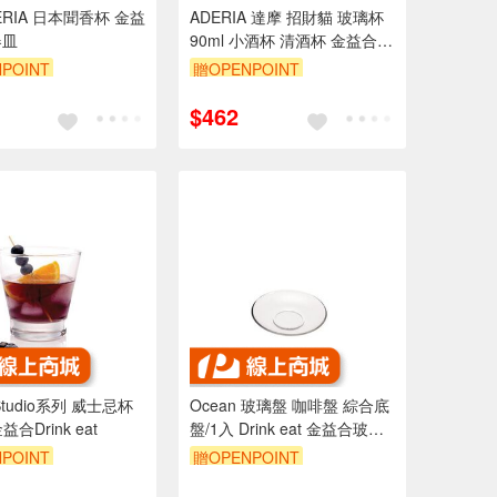
ERIA 日本聞香杯 金益
ADERIA 達摩 招財貓 玻璃杯
器皿
90ml 小酒杯 清酒杯 金益合玻
璃器皿
POINT
贈OPENPOINT
$462
 Studio系列 威士忌杯
Ocean 玻璃盤 咖啡盤 綜合底
金益合Drink eat
盤/1入 Drink eat 金益合玻璃
器皿
POINT
贈OPENPOINT