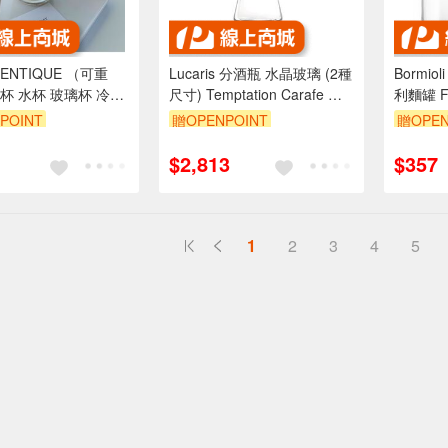
CENTIQUE （可重
Lucaris 分酒瓶 水晶玻璃 (2種
Bormio
杯 水杯 玻璃杯 冷飲
尺寸) Temptation Carafe 金
利麵罐 F
 Drinkeat金益合
益合玻璃器皿
尺寸 金益合
POINT
贈OPENPOINT
贈OPEN
$2,813
$357
1
2
3
4
5