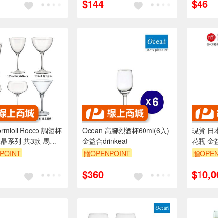
$144
$46
mioli Rocco 調酒杯
Ocean 高腳烈酒杯60ml(6入)
現貨 日
水晶系列 共3款 馬丁
金益合drinkeat
花瓶 金
諾拉 Fizz費士
POINT
贈OPENPOINT
贈OPEN
$360
$10,0