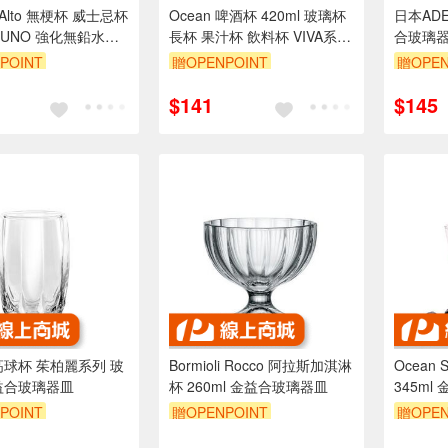
Alto 無梗杯 威士忌杯
Ocean 啤酒杯 420ml 玻璃杯
日本AD
UNO 強化無鉛水晶
長杯 果汁杯 飲料杯 VIVA系列
合玻璃
 金益合玻璃器皿
金益合玻璃器皿
POINT
贈OPENPOINT
贈OPEN
$141
$145
 高球杯 茱柏麗系列 玻
Bormioli Rocco 阿拉斯加淇淋
Ocean
益合玻璃器皿
杯 260ml 金益合玻璃器皿
345ml 
POINT
贈OPENPOINT
贈OPEN