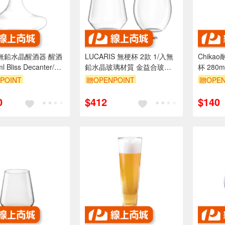
is 無鉛水晶醒酒器 醒酒
LUCARIS 無梗杯 2款 1/入無
Chik
 Bliss Decanter/L
鉛水晶玻璃材質 金益合玻璃
杯 280
璃器皿
器皿
皿
POINT
贈OPENPOINT
贈OPEN
0
$412
$140