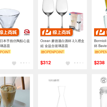
IA 日本手捻仿陶點心盅
Ocean 麥德遜白酒杯 2入禮盒
Bormio
璃器皿
組 金益合玻璃器皿
杯 Bav
璃器皿
POINT
贈OPENPOINT
贈OPEN
$312
$238