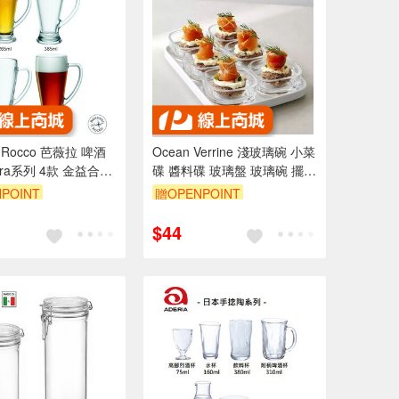
li Rocco 芭薇拉 啤酒
Ocean Verrine 淺玻璃碗 小菜
iera系列 4款 金益合玻
碟 醬料碟 玻璃盤 玻璃碗 擺盤
共三款 金益合
POINT
贈OPENPOINT
$44