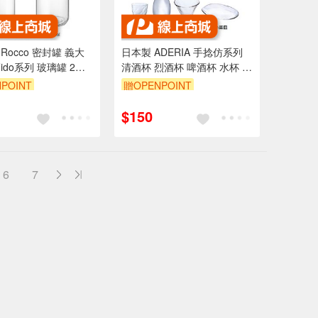
li Rocco 密封罐 義大
日本製 ADERIA 手捻仿系列
ido系列 玻璃罐 2種
清酒杯 烈酒杯 啤酒杯 水杯 清
Drink eat
酒壺 小菜碟 共8款 金益合玻
POINT
贈OPENPOINT
璃器皿
$150
6
7