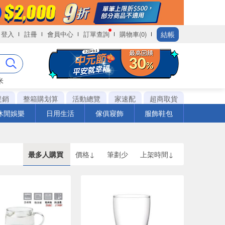
結帳
登入
註冊
會員中心
訂單查詢
購物車(0)
米
促銷
整箱購划算
活動總覽
家速配
超商取貨
休閒娛樂
日用生活
傢俱寢飾
服飾鞋包
最多人購買
價格↓
筆劃少
上架時間↓