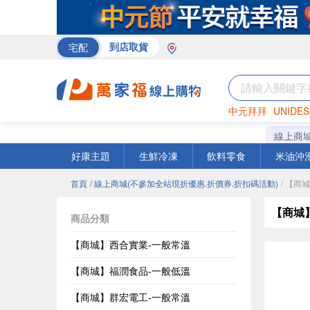
宅配
到店取貨
中元拜拜
UNIDES
巧克力
罐頭
咖啡
線上商
好康主題
生鮮冷凍
飲料零食
米油沖
首頁
/ 線上商城(不參加全站現折優惠.折價券.折扣碼活動)
/ 【商
【商城
商品分類
【商城】西合實業-一般常溫
【商城】福潤食品-一般低溫
【商城】群宏電工-一般常溫