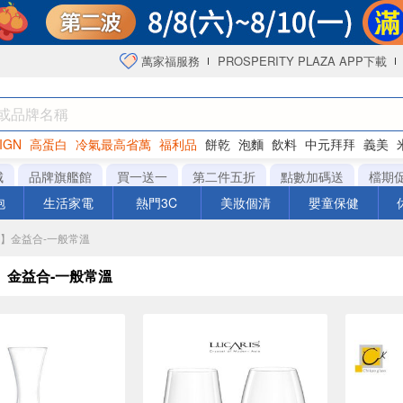
萬家福服務
PROSPERITY PLAZA APP下載
IGN
高蛋白
冷氣最高省萬
福利品
餅乾
泡麵
飲料
中元拜拜
義美
海苔
城
品牌旗艦館
買一送一
第二件五折
點數加碼送
檔期
泡
生活家電
熱門3C
美妝個清
嬰童保健
城】金益合-一般常溫
】金益合-一般常溫