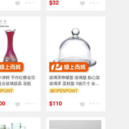
$32
本津輕 手作紅蝶金箔
玻璃罩檸檬盤 玻璃盤 點心架
益合玻璃器皿 花瓶
玻璃罩 蛋糕盤 3個尺寸 金益
合玻璃器皿
POINT
贈OPENPOINT
00
$110