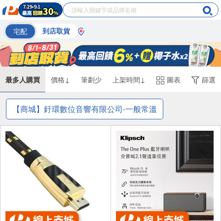
宅配
到店取貨
最多人購買
價格↓
筆劃少
上架時間↓
圖表
篩選
【商城】釪環數位音響有限公司-一般常溫