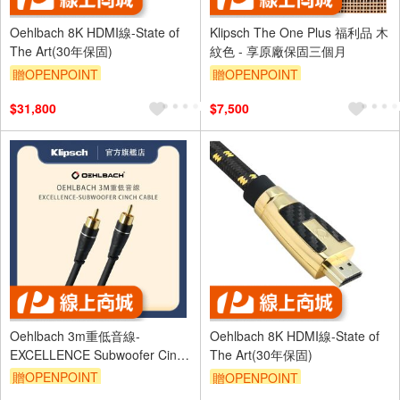
Oehlbach 8K HDMI線-State of
Klipsch The One Plus 福利品 木
The Art(30年保固)
紋色 - 享原廠保固三個月
贈OPENPOINT
贈OPENPOINT
$31,800
$7,500
Oehlbach 3m重低音線-
Oehlbach 8K HDMI線-State of
EXCELLENCE Subwoofer Cinch
The Art(30年保固)
cable
贈OPENPOINT
贈OPENPOINT