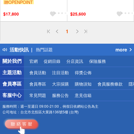
贈OPENPOINT
$17,800
$25,600
偏遠地區配送
1
詐騙網頁！請小心！
得獎公告
活動快訊
more
熱門話題
銀行優惠
關於我們
官網
促銷目錄
分店資訊
保險服務
偏遠地區配送
詐騙網頁！請小心！
主題活動
會員活動
注目活動
得獎公佈
會員專區
會員專區
大宗採購
購物須知
會員服務條款
隱
客服中心
常見問題
服務公告
意見信箱
服務時間：
週一至週日 09:00-21:00，例假日依網站公告為主
公司地址：
台北市北投區大業路136號5樓 (台灣)